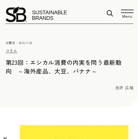
Menu
公開日：
2018.11.28
コラム
第23回：エシカル消費の内実を問う最新動
向 ～海外産品、大豆、バナナ～
古沢 広祐