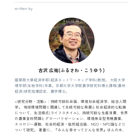
written by
古沢 広祐(ふるさわ・こうゆう)
國學院大學経済学部(経済ネットワーキング学科)教授。 大阪大学
理学部(生物学科)卒業。京都大学大学院農学研究科博士課程(農林
経済)研究指導認定、農学博士。
<研究分野・活動>：持続可能社会論、環境社会経済学、総合人間
学。 地球環境問題に関連して永続可能な発展と社会経済的な転換
について、生活様式(ライフスタイル)、持続可能な生産消費、世界
の農業食料問題とグローバリゼーション、環境保全型有機農業、
エコロジー運動、社会的経済・協同組合論、NGO・NPO論などに
ついて研究。 著書に、『みんな幸せってどんな世界』ほんの木、