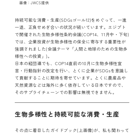
画像：JWCS提供
持続可能な消費・生産(SDGsゴール12)をめぐって、一進
一退、正負せめぎ合いの状況が続いています。エジプト
で開催された生物多様性条約会議(COP14、11月中・下旬)
では、企業投資が生物多様性の保全に寄与する重要性が
強調されました(会議テーマ「人間と地球のための生物多
様性への投資」)。
日本の経団連でも、COP14直前の10月に生物多様性宣
言・行動指針の改定を行い、とくに企業がSDGsを意識し
て貢献することに期待を寄せています。とくに農産品や
天然資源などは海外に多く依存している日本ですので、
そのサプライチェーンでの影響は無視できません。
生物多様性と持続可能な消費・生産
その点に着目したガイドブック(上画像)が、私も関わって