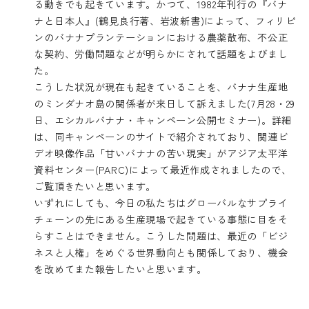
る動きでも起きています。かつて、1982年刊行の『バナ
ナと日本人』(鶴見良行著、岩波新書)によって、フィリピ
ンのバナナプランテーションにおける農薬散布、不公正
な契約、労働問題などが明らかにされて話題をよびまし
た。
こうした状況が現在も起きていることを、バナナ生産地
のミンダナオ島の関係者が来日して訴えました(7月28・29
日、エシカルバナナ・キャンペーン公開セミナー)。詳細
は、
同キャンペーンのサイト
で紹介されており、関連ビ
デオ映像作品
「甘いバナナの苦い現実」
がアジア太平洋
資料センター(PARC)によって最近作成されましたので、
ご覧頂きたいと思います。
いずれにしても、今日の私たちはグローバルなサプライ
チェーンの先にある生産現場で起きている事態に目をそ
らすことはできません。こうした問題は、最近の「ビジ
ネスと人権」をめぐる世界動向とも関係しており、機会
を改めてまた報告したいと思います。