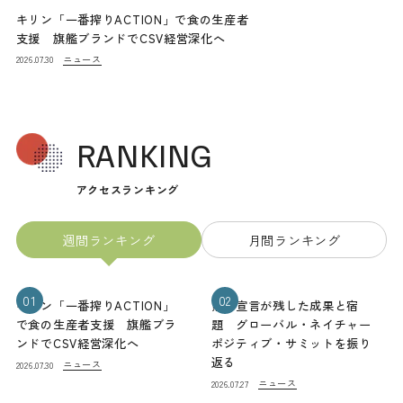
キリン「一番搾りACTION」で食の生産者
支援 旗艦ブランドでCSV経営深化へ
ニュース
2026.07.30
RANKING
アクセスランキング
週間ランキング
月間ランキング
01
02
キリン「一番搾りACTION」
熊本宣言が残した成果と宿
で食の生産者支援 旗艦ブラ
題 グローバル・ネイチャー
ンドでCSV経営深化へ
ポジティブ・サミットを振り
返る
ニュース
2026.07.30
ニュース
2026.07.27