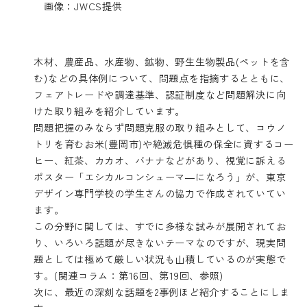
画像：JWCS提供
木材、農産品、水産物、鉱物、野生生物製品(ペットを含
む)などの具体例について、問題点を指摘するとともに、
フェアトレードや調達基準、認証制度など問題解決に向
けた取り組みを紹介しています。
問題把握のみならず問題克服の取り組みとして、コウノ
トリを育むお米(豊岡市)や絶滅危惧種の保全に資するコー
ヒー、紅茶、カカオ、バナナなどがあり、視覚に訴える
ポスター「エシカルコンシューマ―になろう」が、東京
デザイン専門学校の学生さんの協力で作成されていてい
ます。
この分野に関しては、すでに多様な試みが展開されてお
り、いろいろ話題が尽きないテーマなのですが、現実問
題としては極めて厳しい状況も山積しているのが実態で
す。(関連コラム：
第16回
、
第19回
、参照)
次に、最近の深刻な話題を2事例ほど紹介することにしま