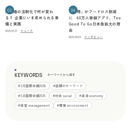
03
04
同性婚の法制化で何が変わ
「お得」がフードロス削減
る？ 企業にいま求められる準
に 60万人登録アプリ、Too
備と実践
Good To Go日本急拡大の理
由
ニュース
2026.07.21
インタビュー
2026.08.03
KEYWORDS
キーワードから探す
#
SB国際会議2026
#
話題のキーワード
#
SB国際会議2025
#
社会 social
#
経済 economy
#
経営 management
#
環境 environment