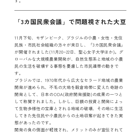
す。
「3カ国民衆会議」で問題視された大豆
11月下旬、モザンビーク、ブラジルの小農・女性・先住
民族・市民社会組織の方々が来日し、
「3カ国民衆会議」
が開催されました(11月20~22日、聖心女子大学ほか)。グ
ローバルな大規模農業開発が、自然生態系と地域の小農
民の生活を破壊する事態を憂慮した市民連帯の動きで
す。
ブラジルでは、1970年代から広大なセラード地域の農業
開発が進められ、不毛の大地を穀倉地帯に変えた奇跡の
開発として、日本のODA(政府開発援助)の成果の一つと
して称賛されました。しかし、巨額の投資と開発によっ
て生物多様性の宝庫とされる地域の破壊、その地に生活
してきた先住民や小農民からの土地収奪が起きてきた実
態があったのです。
開発の負の側面が軽視され、メリットのみが宣伝されて