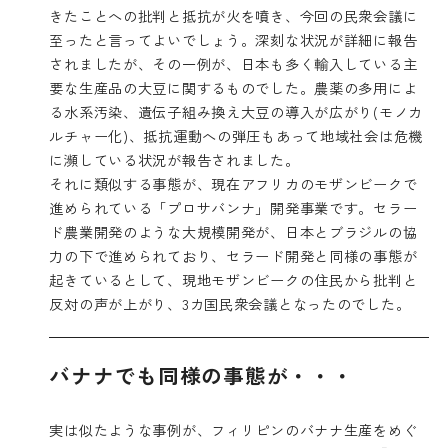
きたことへの批判と抵抗が火を噴き、今回の民衆会議に
至ったと言ってよいでしょう。深刻な状況が詳細に報告
されましたが、その一例が、日本も多く輸入している主
要な生産品の大豆に関するものでした。農薬の多用によ
る水系汚染、遺伝子組み換え大豆の導入が広がり(モノカ
ルチャー化)、抵抗運動への弾圧もあって地域社会は危機
に瀕している状況が報告されました。
それに類似する事態が、現在アフリカのモザンビークで
進められている「プロサバンナ」開発事業です。セラー
ド農業開発のような大規模開発が、日本とブラジルの協
力の下で進められており、セラード開発と同様の事態が
起きているとして、現地モザンビークの住民から批判と
反対の声が上がり、3カ国民衆会議となったのでした。
バナナでも同様の事態が・・・
実は似たような事例が、フィリピンのバナナ生産をめぐ