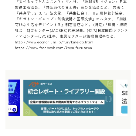
『食べるってどんなこと？』平凡社、『地球文明ビジョン』日本
放送出版協会、『共生時代の食と農』家の光協会など。 共著に
『共存学1, 2, 3, 4』弘文堂、『共生社会Ⅰ、Ⅱ』農林統計協会、
『ギガトン・ギャップ：気候変動と国際交渉』オルタナ、『持続
可能な生活をデザインする』明石書店など。 (特活)「環境・持続
社会」研究センター(JACSES)代表理事。(特活)日本国際ボランテ
ィアセンター(JVC)理事、市民セクター政策機構理事など。
http://www.econorium.jp/fur/kaleido.html
https://www.facebook.com/koyu.furusawa