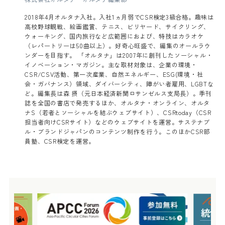
2018年4月オルタナ入社。入社1ヵ月弱でCSR検定3級合格。趣味は
高校野球観戦、絵画鑑賞、テニス、ビリヤード、サイクリング、
ウォーキング、国内旅行など広範囲におよび、特技はカラオケ
（レパートリーは50曲以上）。好奇心旺盛で、編集のオールラウ
ンダーを目指す。 「オルタナ」は2007年に創刊したソーシャル・
イノベーション・マガジン。主な取材対象は、企業の環境・
CSR/CSV活動、第一次産業、自然エネルギー、ESG(環境・社
会・ガバナンス）領域、ダイバーシティ、障がい者雇用、LGBTな
ど。編集長は森 摂（元日本経済新聞ロサンゼルス支局長）。季刊
誌を全国の書店で発売するほか、オルタナ・オンライン、オルタ
ナS（若者とソーシャルを結ぶウェブサイト）、CSRtoday（CSR
担当者向けCSRサイト）などのウェブサイトを運営。サステナブ
ル・ブランドジャパンのコンテンツ制作を行う。このほかCSR部
員塾、CSR検定を運営。