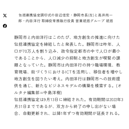
包括連携協定調印式の田辺信宏・静岡市長(左)と高井尚一
郎・内田洋行 取締役常務執行役員 営業統括グループ 統括
静岡市と内田洋行はこのたび、地方創生の推進に向けた
包括連携協定を締結したと発表した。静岡市は昨年、人
口が70万人を割り込み、政令指定都市の中で人口が最小
であることから、人口減少の抑制と地方創生が喫緊の課
題となっていた。静岡市は内田洋行の持つ職場環境、教
育現場、街づくりにおけるICTを活用し、移住者を増やし
地方創生を図りたい考え。内田洋行は静岡市への技術提
供を通じ、新たなビジネスモデルの構築を模索する。(オ
ルタナ編集部=中島洋樹)
包括連携協定は9月13日に締結された。有効期間は2022年3
月31日までであるが、双方から終了の申し出がない場
合、自動更新され、以降1年ずつ有効期間が延長される。