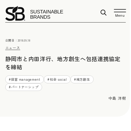
Menu
公開日：
2018.09.18
ニュース
静岡市と内田洋行、地方創生へ包括連携協定
を締結
#
経営 management
#
社会 social
#
地方創生
#
パートナーシップ
中島 洋樹