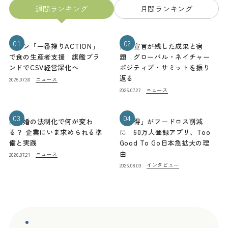
週間ランキング
月間ランキング
01
02
キリン「一番搾りACTION」
熊本宣言が残した成果と宿
で食の生産者支援 旗艦ブラ
題 グローバル・ネイチャー
ンドでCSV経営深化へ
ポジティブ・サミットを振り
返る
ニュース
2026.07.30
ニュース
2026.07.27
03
04
同性婚の法制化で何が変わ
「お得」がフードロス削減
る？ 企業にいま求められる準
に 60万人登録アプリ、Too
備と実践
Good To Go日本急拡大の理
由
ニュース
2026.07.21
インタビュー
2026.08.03