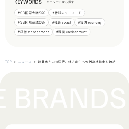
KEYWORDS
キーワードから探す
#
SB国際会議2026
#
話題のキーワード
#
SB国際会議2025
#
社会 social
#
経済 economy
#
経営 management
#
環境 environment
TOP
ニュース
静岡市と内田洋行、地方創生へ包括連携協定を締結