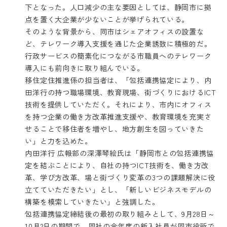
下となった。人口減少の主な要因としては、静岡市に拠
点を置く大企業が少ないことが挙げられている。
そのような背景から、同市はシェアオフィスの設置な
ど、テレワーク導入支援を通じた企業誘致に積極的だ。
行政サービスの簡素化につながる市職員へのテレワーク
導入にも前向きに取り組んでいる。
移住定住推進係の担当者は、「包括連携協定により、内
田洋行の持つ職場環境、教育現場、街づくりにおけるICT
技術を提供していただく。それにより、市内にオフィス
を持つ企業の働き方改革推進支援や、教育環境を充実さ
せることで移住者を増やし、地方創生を図っていきた
い」と力を込めた。
内田洋行 広報部の深澤琴絵氏は「静岡市との包括連携協
定を結ぶことにより、自社の持つICT技術を、働き方改
革、学び方改革、場と街づくり変革の3つの課題解決に役
立てていただきたい」とし、「新しいビジネスモデルの
構築を模索していきたい」と強調した。
包括連携協定締結後の最初の取り組みとして、9月28日～
10月2日の期間で、同社の今年度の新入社員が同市役所で