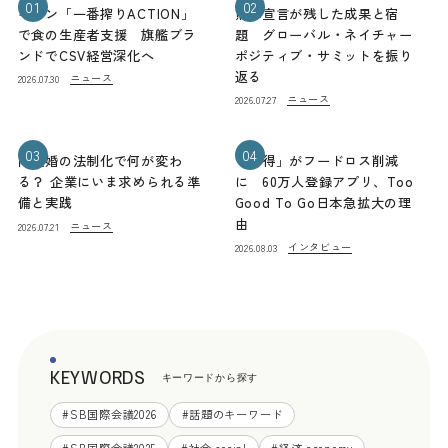
01
02
キリン「一番搾りACTION」
熊本宣言が残した成果と宿
で食の生産者支援 旗艦ブラ
題 グローバル・ネイチャー
ンドでCSV経営深化へ
ポジティブ・サミットを振り
返る
ニュース
2026.07.30
ニュース
2026.07.27
03
04
同性婚の法制化で何が変わ
「お得」がフードロス削減
る？ 企業にいま求められる準
に 60万人登録アプリ、Too
備と実践
Good To Go日本急拡大の理
由
ニュース
2026.07.21
インタビュー
2026.08.03
KEYWORDS
キーワードから探す
#
SB国際会議2026
#
話題のキーワード
#
SB国際会議2025
#
社会 social
#
経済 economy