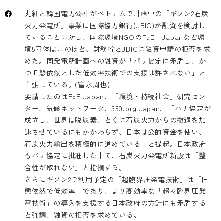
丸紅と韓国電力公社がベトナムで計画中の「ギソン2石炭
火力発電所」事業に国際協力銀行(JBIC)が融資を検討し
ていることに対し、国際環境NGOのFoE Japanなど環
境5団体はこのほど、財務省とJBICに融資申請の拒否を求
めた。同発電所計画への融資が「パリ協定に矛盾し、か
つ旧態依然とした低効率技術での支援は許されない」と
主張している。(富永周也)
要請したのはFoE Japan、「環境・持続社会」研究セン
ター、気候ネットワーク、350.org Japan。「パリ協定が
成立し、世界は脱炭素、とくに石炭火力からの撤退を加
速させているにもかかわらず、日本は公的資金を使い、
石炭火力輸出を積極的に進めている」と提起。日本政府
もパリ協定に批准した中で、石炭火力発電所新設は「整
合性が取れない」と指摘する。
さらにギソン2で利用予定の「超臨界圧発電技術」は「旧
態依然で低効率」であり、より高効率な「超々臨界圧発
電技術」の導入を支援する日本政府の方針にも矛盾する
と強調、融資の拒否を求めている。