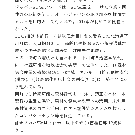
ジャパンSDGsアワードは「SDGs達成に向けた企業・団
体等の取組を促し、オールジャパンの取り組みを推進す
ることを目的として行われた。2017年が初めての開催と
なった。
SDGs推進本部長（内閣総理大臣）賞を受賞した北海道下
川町は、人口約3400人、高齢化率約39%の小規模過疎地
域かつ少子高齢化が顕著な「課題先進地域」。
その中で町の憲法とも言われる「下川町自治基本条例」
に「持続可能な地域社会の実現」を位置付けた。1) 森林
総合産業の構築(経済)、2)地域エネルギー自給と低炭素化
(環境)、3)超高齢化対応社会の創造(社会)に、統合的に取
り組んでいる。
同町では持続可能な森林経営を中心に、適正な木材、木
製品の生産と供給、森林の健康や教育への活用、未利用
森林資源の再エネ活用、再エネ熱供給システムを核とし
たコンパクトタウン等を推進している。
評価された5項目と評価は以下の通り(首相官邸HP資料よ
り)。