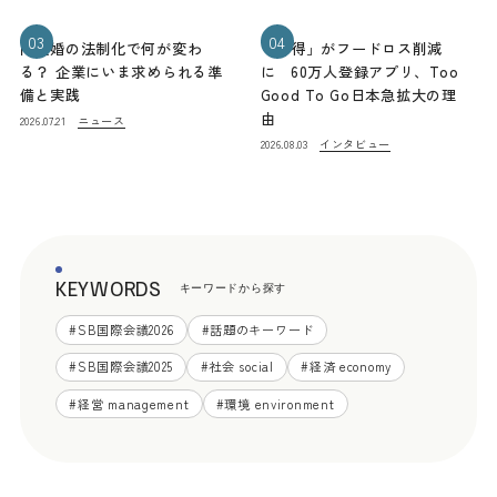
03
04
同性婚の法制化で何が変わ
「お得」がフードロス削減
る？ 企業にいま求められる準
に 60万人登録アプリ、Too
備と実践
Good To Go日本急拡大の理
由
ニュース
2026.07.21
インタビュー
2026.08.03
KEYWORDS
キーワードから探す
#
SB国際会議2026
#
話題のキーワード
#
SB国際会議2025
#
社会 social
#
経済 economy
#
経営 management
#
環境 environment