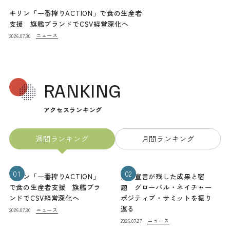
キリン「一番搾りACTION」で食の生産者
支援 旗艦ブランドでCSV経営深化へ
ニュース
2026.07.30
RANKING
アクセスランキング
週間ランキング
月間ランキング
01
02
キリン「一番搾りACTION」
熊本宣言が残した成果と宿
で食の生産者支援 旗艦ブラ
題 グローバル・ネイチャー
ンドでCSV経営深化へ
ポジティブ・サミットを振り
返る
ニュース
2026.07.30
ニュース
2026.07.27