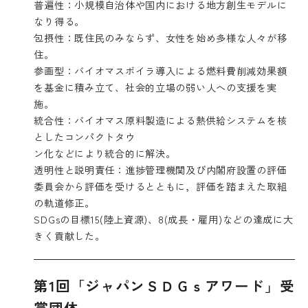
普遍性：小規模自治体や国内における地方創生モデルに
なり得る。
包摂性：既住民のみならず、女性を始め多様な人々が移
住。
参画型：バイオマスボイラ導入による燃料費削減効果額
を基金に積み立て、社会的立場の弱い人への支援を実
施。
統合性：バイオマス原料製造による熱供給システムを核
としたコンパクトタウ
ン化などにより統合的に解決。
透明性と説明責任：進捗管理機関及び内閣府設置の評価
委員会から評価を受けるとともに，評価を踏まえた取組
の軌道修正。
SDGsの目標15(陸上資源)、8(成長・雇用)などの達成に大
きく貢献した。
第1回「ジャパンＳＤＧｓアワード」受
賞団体