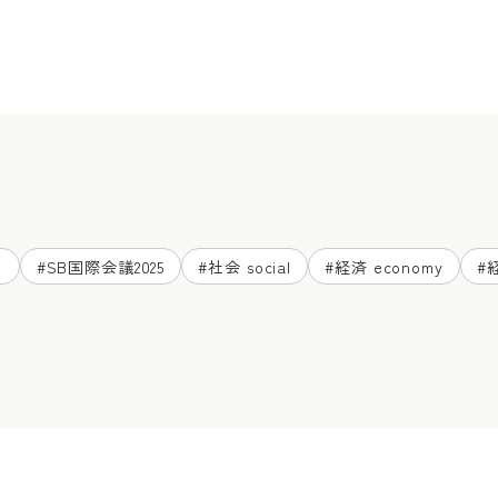
ド
#
SB国際会議2025
#
社会 social
#
経済 economy
#
経