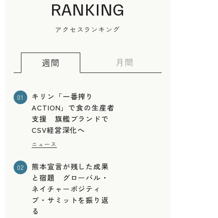
RANKING
アクセスランキング
月間
週間
キリン「一番搾り
01
ACTION」で食の生産者
支援 旗艦ブランドで
CSV経営深化へ
ニュース
熊本宣言が残した成果
02
と宿題 グローバル・
ネイチャーポジティ
ブ・サミットを振り返
る