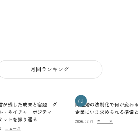
月間ランキング
03
言が残した成果と宿題 グ
同性婚の法制化で何が変わ
ル・ネイチャーポジティ
企業にいま求められる準備
ミットを振り返る
ニュース
2026.07.21
ニュース
7