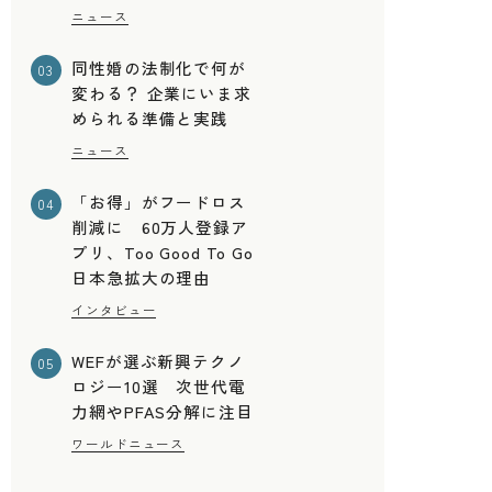
ニュース
同性婚の法制化で何が
03
変わる？ 企業にいま求
められる準備と実践
ニュース
「お得」がフードロス
04
削減に 60万人登録ア
プリ、Too Good To Go
日本急拡大の理由
インタビュー
WEFが選ぶ新興テクノ
05
ロジー10選 次世代電
力網やPFAS分解に注目
ワールドニュース