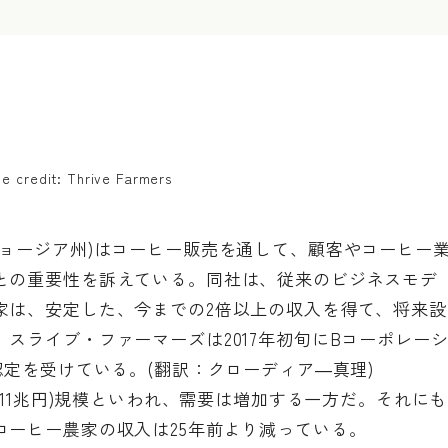
e credit: Thrive Farmers
ジョージア州)はコーヒー販売を通して、顧客やコーヒー
との重要性を訴えている。同社は、従来のビジネスモデ
家は、安定した、今までの2倍以上の収入を得て、将来設
スライブ・ファーマーズは2017年初旬にBコーポレー
認定を受けている。(翻訳：クローディア―真理)
約11兆円)規模といわれ、需要は増加する一方だ。それにも
コーヒー農家の収入は25年前より減っている。