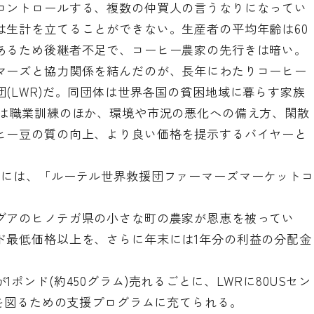
コントロールする、複数の仲買人の言うなりになってい
は生計を立てることができない。生産者の平均年齢は60
あるため後継者不足で、コーヒー農家の先行きは暗い。
マーズと協力関係を結んだのが、長年にわたりコーヒー
(LWR)だ。同団体は世界各国の貧困地域に暮らす家族
には職業訓練のほか、環境や市況の悪化への備え方、閑散
ヒー豆の質の向上、より良い価格を提示するバイヤーと
月には、「ルーテル世界救援団ファーマーズマーケットコ
グアのヒノテガ県の小さな町の農家が恩恵を被ってい
ド最低価格以上を、さらに年末には1年分の利益の分配金
ポンド(約450グラム)売れるごとに、LWRに80USセン
定を図るための支援プログラムに充てられる。