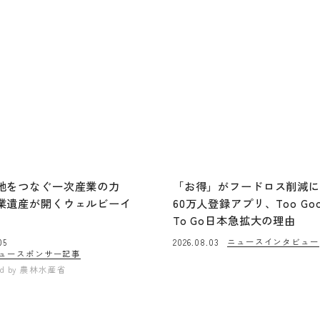
地をつなぐ一次産業の力
「お得」がフードロス削減
業遺産が開くウェルビーイ
60万人登録アプリ、Too Go
To Go日本急拡大の理由
ニュース
インタビュー
05
2026.08.03
ュー
スポンサー記事
ed by
農林水産省