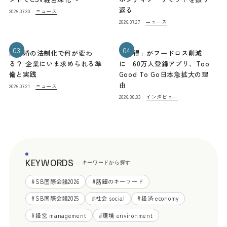
返る
ニュース
2026.07.30
ニュース
2026.07.27
03
04
同性婚の法制化で何が変わ
「お得」がフードロス削減
る？ 企業にいま求められる準
に 60万人登録アプリ、Too
備と実践
Good To Go日本急拡大の理
由
ニュース
2026.07.21
インタビュー
2026.08.03
KEYWORDS
キーワードから探す
#
SB国際会議2026
#
話題のキーワード
#
SB国際会議2025
#
社会 social
#
経済 economy
#
経営 management
#
環境 environment