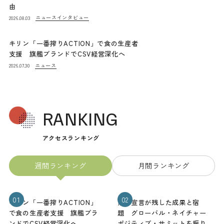
由
ニュース
インタビュー
2026.08.03
キリン「一番搾りACTION」で食の生産者
支援 旗艦ブランドでCSV経営深化へ
ニュース
2026.07.30
RANKING
アクセスランキング
週間ランキング
月間ランキング
01
02
キリン「一番搾りACTION」
熊本宣言が残した成果と宿
で食の生産者支援 旗艦ブラ
題 グローバル・ネイチャー
ンドでCSV経営深化へ
ポジティブ・サミットを振り