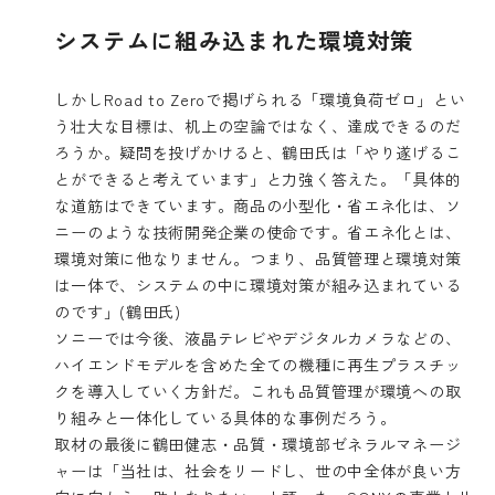
システムに組み込まれた環境対策
しかしRoad to Zeroで掲げられる「環境負荷ゼロ」とい
う壮大な目標は、机上の空論ではなく、達成できるのだ
ろうか。疑問を投げかけると、鶴田氏は「やり遂げるこ
とができると考えています」と力強く答えた。「具体的
な道筋はできています。商品の小型化・省エネ化は、ソ
ニーのような技術開発企業の使命です。省エネ化とは、
環境対策に他なりません。つまり、品質管理と環境対策
は一体で、システムの中に環境対策が組み込まれている
のです」(鶴田氏)
ソニーでは今後、液晶テレビやデジタルカメラなどの、
ハイエンドモデルを含めた全ての機種に再生プラスチッ
クを導入していく方針だ。これも品質管理が環境への取
り組みと一体化している具体的な事例だろう。
取材の最後に鶴田健志・品質・環境部ゼネラルマネージ
ャーは「当社は、社会をリードし、世の中全体が良い方