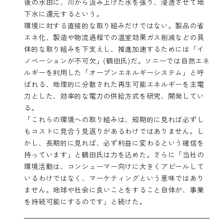
後の水田に、川から汲み上げた水を張り、浸透させて地
下水に還元するという。
環境に対する直接的な取り組みだけではない。製品の省
エネ化、製造や物流過程での温室効果ガス削減などの具
体的な取り組みを下支えし、推進加速するためには「イ
ノベーションが不可欠」(鶴田氏)だ。ソニーでは自然エネ
ルギーを利用した「オープンエネルギーシステム」と呼
ばれる、地理的に分散された再生可能エネルギーを主電
力とした、効率的な電力の供給方式を研究、開発してい
る。
「これらの環境への取り組みは、短期的に見れば必ずし
もコストに見合う見返りがあるわけではありません。し
かし、長期的に見れば、必ず利益に変わるという確信を
持っています」と鶴田氏は力を込めた。さらに「当社の
環境活動は、コンシューマー向けに大きくアピールして
いるわけではなく、マーケティングという意味ではあり
ません。地球や社会に良いことをすること自体が、事業
を持続可能にするのです」と続けた。