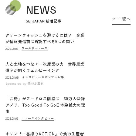
NEWS
一覧へ
SB JAPAN 新着記事
グリーンウォッシュを避けるには？ 企業
が情報発信前に確認すべき5つの問い
ワールドニュース
2026.08.06
人と土地をつなぐ一次産業の力 世界農業
遺産が開くウェルビーイング
インタビュー
スポンサー記事
2026.08.05
Sponsored by
農林水産省
「お得」がフードロス削減に 60万人登録
アプリ、Too Good To Go日本急拡大の理
由
ニュース
インタビュー
2026.08.03
キリン「一番搾りACTION」で食の生産者