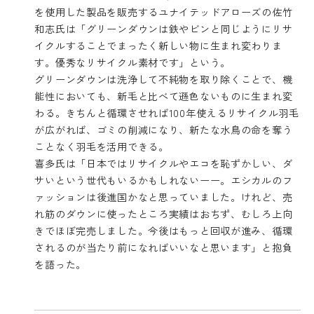
を使用した製品を販売するユナイテッドアローズの佐竹
和志氏は「グリーンダウンは鉄やビンと同じようにリサ
イクルすることでまったく新しい物に生まれ変わりま
す。優秀なリサイクル素材です」という。
グリーンダウンは洗浄して不純物を取り除くことで、機
能性においても、新毛と比べて遜色ないものに生まれ変
わる。きちんと循環させれば100年使えるリサイクル羽毛
が広がれば、ゴミの削減になり、新たな水鳥の命を奪う
ことなく羽毛を活用できる。
喜多氏は「日本ではリサイクルやエコを恥ずかしい、ダ
サいという世代もいるかもしれないーー。エシカルのフ
ァッションは後進国かなと思っていました。けれど、売
れ筋のダウンに使ったところ実績はおちず、むしろ上向
きでほぼ完売しました。今後はもっと回収が進み、循環
されるのが当たり前になればいいなと思います」と抱負
を語った。