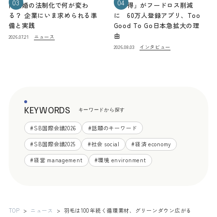
03
04
同性婚の法制化で何が変わ
「お得」がフードロス削減
る？ 企業にいま求められる準
に 60万人登録アプリ、Too
備と実践
Good To Go日本急拡大の理
由
ニュース
2026.07.21
インタビュー
2026.08.03
KEYWORDS
キーワードから探す
#
SB国際会議2026
#
話題のキーワード
#
SB国際会議2025
#
社会 social
#
経済 economy
#
経営 management
#
環境 environment
TOP
ニュース
羽毛は100年続く循環素材、グリーンダウン広がる