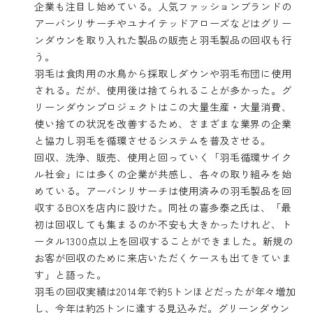
企業も注目し始めている。人気ファッションブランドの
アーバンリサーチやユナイテッドアローズなどはグリー
ンダウンを取り入れた製品の販売と羽毛製品の回収も行
う。
羽毛は食肉用の水鳥から採取しダウンや羽毛布団に使用
される。だが、使用後は捨てられることが多かった。グ
リーンダウンプロジェクトはこの大量生産・大量消費、
使い捨ての状況を改善するため、さまざまな業界の企業
と協力し羽毛を循環させるシステムを普及させる。
回収、洗浄、販売、使用と回っていく「羽毛循環サイク
ル社会」には多くの企業が共感し、各々の取り組みを始
めている。アーバンリサーチは使用済みの羽毛製品を回
収するBOXを店内に設けた。同社の喜多泰之氏は、「最
初は回収しても集まるのか不安も大きかったけれど、ト
ータル1300点以上を回収することができました。新規の
お客が回収のために来店いただくケースも出てきていま
す」と語った。
羽毛の回収実績は2014年で約5トンほどだったが年々増加
し、今年は約25トンに達する見込みだ。グリーンダウン