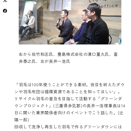
右から佐竹和志氏、豊島株式会社の溝口量久氏、喜
多泰之氏、左が長井一浩氏
「羽毛は100年使うことができる素材。役目を終えたダウ
ンや羽毛布団は循環資源であることを知ってほしい」。
リサイクル羽毛の普及を目指して活動する「グリーンダ
ウンプロジェクト」(三重県多気郡)の長井一浩理事長は14
日に開いた業界関係者向けのイベントでこう話した。(辻
陽一郎)
回収して洗浄し再生した羽毛で作るグリーンダウンには