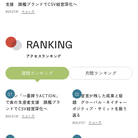
支援 旗艦ブランドでCSV経営深化へ
ニュース
2026.07.30
RANKING
アクセスランキング
週間ランキング
月間ランキング
01
02
キリン「一番搾りACTION」
熊本宣言が残した成果と宿
で食の生産者支援 旗艦ブラ
題 グローバル・ネイチャー
ンドでCSV経営深化へ
ポジティブ・サミットを振り
返る
ニュース
2026.07.30
ニュース
2026.07.27