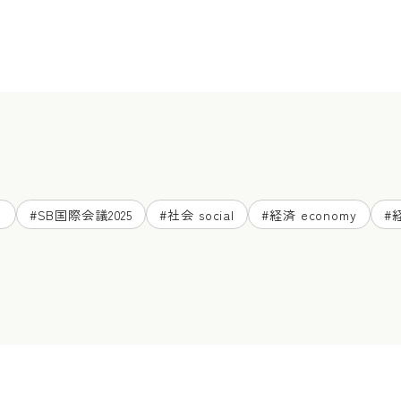
ド
#
SB国際会議2025
#
社会 social
#
経済 economy
#
経