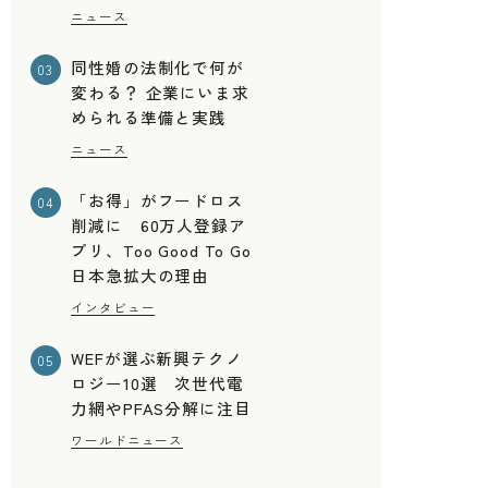
ニュース
同性婚の法制化で何が
03
変わる？ 企業にいま求
められる準備と実践
ニュース
「お得」がフードロス
04
削減に 60万人登録ア
プリ、Too Good To Go
日本急拡大の理由
インタビュー
WEFが選ぶ新興テクノ
05
ロジー10選 次世代電
力網やPFAS分解に注目
ワールドニュース