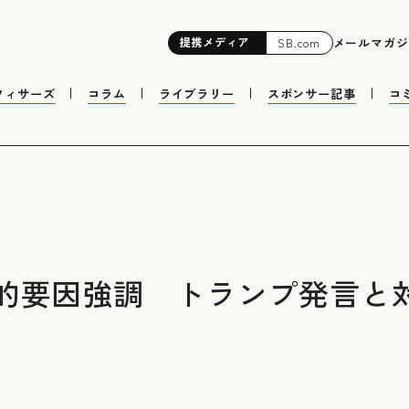
提携
メディア
メールマガジ
SB.com
フィサーズ
コラム
ライブラリー
スポンサー記事
コ
的要因強調 トランプ発言と