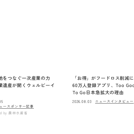
地をつなぐ一次産業の力
「お得」がフードロス削減
業遺産が開くウェルビーイ
60万人登録アプリ、Too Go
To Go日本急拡大の理由
ニュース
インタビュー
05
2026.08.03
ュー
スポンサー記事
ed by
農林水産省