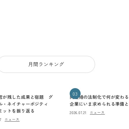
月間ランキング
03
言が残した成果と宿題 グ
同性婚の法制化で何が変わ
ル・ネイチャーポジティ
企業にいま求められる準備
ミットを振り返る
ニュース
2026.07.21
ニュース
7