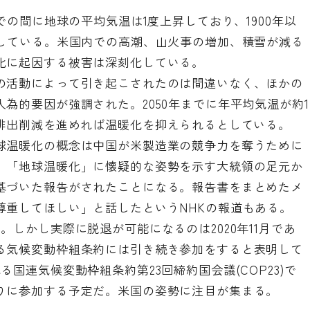
での間に地球の平均気温は1度上昇しており、1900年以
昇している。米国内での高潮、山火事の増加、積雪が減る
化に起因する被害は深刻化している。
の活動によって引き起こされたのは間違いなく、ほかの
為的要因が強調された。2050年までに年平均気温が約1
の排出削減を進めれば温暖化を抑えられるとしている。
球温暖化の概念は中国が米製造業の競争力を奪うために
。「地球温暖化」に懐疑的な姿勢を示す大統領の足元か
基づいた報告がされたことになる。報告書をまとめたメ
尊重してほしい」と話したというNHKの報道もある。
。しかし実際に脱退が可能になるのは2020年11月であ
る気候変動枠組条約には引き続き参加をすると表明して
国連気候変動枠組条約第23回締約国会議(COP23)で
りに参加する予定だ。米国の姿勢に注目が集まる。