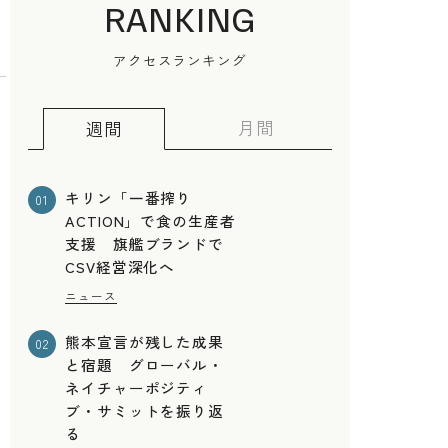
RANKING
アクセスランキング
月間
週間
キリン「一番搾り
01
ACTION」で食の生産者
支援 旗艦ブランドで
CSV経営深化へ
ニュース
熊本宣言が残した成果
02
と宿題 グローバル・
ネイチャーポジティ
ブ・サミットを振り返
る