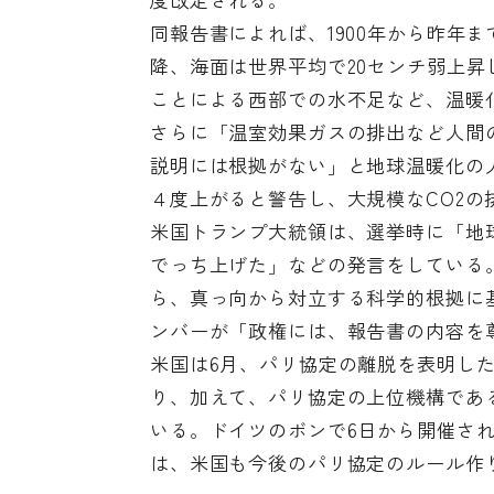
同報告書によれば、1900年から昨年ま
降、海面は世界平均で20センチ弱上
ことによる西部での水不足など、温暖
さらに「温室効果ガスの排出など人間
説明には根拠がない」と地球温暖化の人
４度上がると警告し、大規模なCO2
米国トランプ大統領は、選挙時に「地
でっち上げた」などの発言をしている
ら、真っ向から対立する科学的根拠に
ンバーが「政権には、報告書の内容を
米国は6月、パリ協定の離脱を表明した
り、加えて、パリ協定の上位機構であ
いる。ドイツのボンで6日から開催される
は、米国も今後のパリ協定のルール作