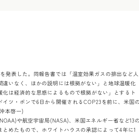
」を発表した。同報告書では「温室効果ガスの排出など人
間違いなく、ほかの説明には根拠がない」と地球温暖化
暖化は経済的な思惑によるもので根拠がない」とするト
イツ・ボンで6日から開催されるCOP23を前に、米国
沖本啓一)
AA)や航空宇宙局(NASA)、米国エネルギー省など13
まとめたもので、ホワイトハウスの承認によって4年に1