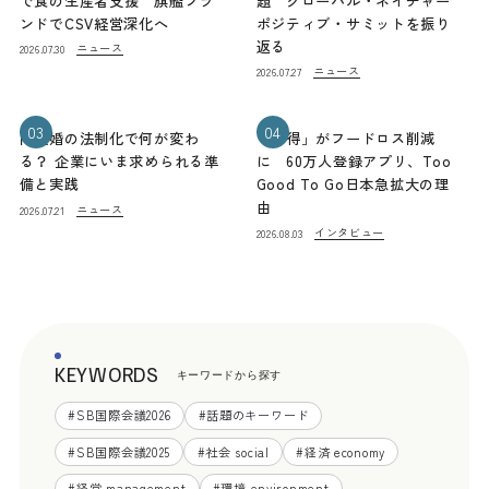
で食の生産者支援 旗艦ブラ
題 グローバル・ネイチャー
ンドでCSV経営深化へ
ポジティブ・サミットを振り
返る
ニュース
2026.07.30
ニュース
2026.07.27
03
04
同性婚の法制化で何が変わ
「お得」がフードロス削減
る？ 企業にいま求められる準
に 60万人登録アプリ、Too
備と実践
Good To Go日本急拡大の理
由
ニュース
2026.07.21
インタビュー
2026.08.03
KEYWORDS
キーワードから探す
#
SB国際会議2026
#
話題のキーワード
#
SB国際会議2025
#
社会 social
#
経済 economy
#
経営 management
#
環境 environment