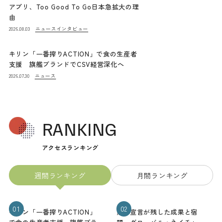
アプリ、Too Good To Go日本急拡大の理
由
ニュース
インタビュー
2026.08.03
キリン「一番搾りACTION」で食の生産者
支援 旗艦ブランドでCSV経営深化へ
ニュース
2026.07.30
RANKING
アクセスランキング
週間ランキング
月間ランキング
01
02
キリン「一番搾りACTION」
熊本宣言が残した成果と宿