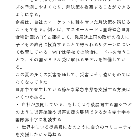
ズを予測しやすくなり、解決策を提案することができる
ようになる。
企業は、自社のマーケットに軸を置いた解決策を講じる
こともできる。例えば、マスターカードは国際連合世界
食糧計画(WFP)と連携して、発展途上国の政府の役人に
子どもの教育に投資することで得られるリターンについ
て教育している。WFPは学校での給食に１ドルを使うこ
とで、その国が８ドル受け取れるモデルを準備してい
る。
この夏の多くの災害を通して、災害はそう遠いものでは
なくなってきた。
世界中で発生している静かな緊急事態を支援する方法は
いくつかある。
・ 自社が展開している、もしくは今後展開する国々でど
のように災害準備や災害支援を展開できるかを赤十字や
国際赤十字に相談する
・ 世界中にいる従業員にどのように自分のコミュニティ
を支援したいか尋ねる