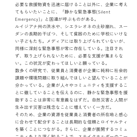
必要な救援物資を迅速に届けること以外に、企業に考え
てもらいたいことに、「静かな緊急事態(Silent
Emergency)」と国連が呼ぶものがある。
ルイジアナ州の洪水や、シエラレオネの土砂崩れ、スー
ダンの長期的干ばつ、そして貧困のために学校にいけな
い子どもたち。メディアには取り上げられていないが、
同様に深刻な緊急事態が常に存在している。注目され
ず、取り上げられないために、必要な支援が集まらな
い。この状況が変わってほしいと願っている。
数多くの研究で、従業員と消費者が企業に純粋に社会的
課題や環境問題に取り組んでほしいと望んでいることが
分かっている。企業が人々やコミュニティを支援するこ
とに徹していることを伝えるのに、静かな緊急事態を援
助することは非常に有意義なはずだ。自然災害と人間が
生み出す災害は残念なことに増えていく一方だ。
そのため、企業の資源を従業員と消費者の所在地と感心
に合わせて配分することは長期的な信頼とロイヤルティ
を築くことにつながる。さらに、企業が展開するコミュ
ニティをより深く知ることで、ステイクホルダーのニー