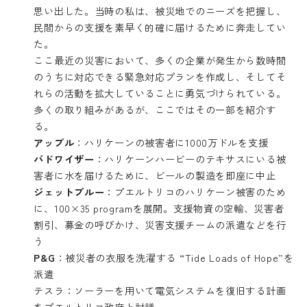
思い出した。当時の私は、被災地でのニーズを把握し、
民間からの支援を素早く的確に届けるために奔走してい
た。
ここ最近の災害において、多くの企業が発生から数時間
のうちに対応できる緊急対応プランを作成し、そしてそ
れらの活動を拡大していることに勇気づけられている。
多くの取り組みがあるが、ここではその一部を紹介す
る。
アップル
：ハリケーンの被害者に1000万ドルを支援
バドワイザー
：ハリケーンハービーのテキサスにいる被
害者に水を届けるために、ビールの製造を即座に中止
ジェットブルー
：プエルトリコのハリケーン被害のため
に、100×35 programを展開。支援物資の空輸、災害者
割引、募金の呼びかけ、災害支援チームの派遣などを行
う
P&G
：被災者の衣服を洗濯する “Tide Loads of Hope”を
派遣
テスラ：ソーラーを用いて電気システムを復旧する計画
をプエルトリコ政府と討議