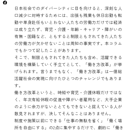
日本社会でのダイバーシティに目を向けると、深刻な人
口減少に対峙するためには、出張も残業も休日出勤も転
勤や単身赴任もいとわない人たちの労働力だけでは経済
は成り立たず、育児・介護・年齢・キャリア・障がいの
有無・国籍など、ともすると制限ともされてきた人たち
の労働力が欠かせないことは周知の事実です。本コラム
でもかつて記したことがあります。
そこで、制限ともされてきた人たちも含め、活躍できる
環境を構築していく手立てとして、「働き方改革」が挙
げられます。言うまでもなく、「働き方改革」は一億総
活躍社会の実現に向けたひとつのチャレンジでもありま
す。
働き方改革というと、時短や育児・介護休暇だけではな
く、年次有給休暇の促進や障がい者雇用など、大手企業
のように余力がないととてもできないと捉えている人が
散見されますが、決してそんなことはありません。
制度や施策以前にできる「仕事の無駄を省く」「働く場
所を自由にする」の2点に集中するだけで、劇的に「働き