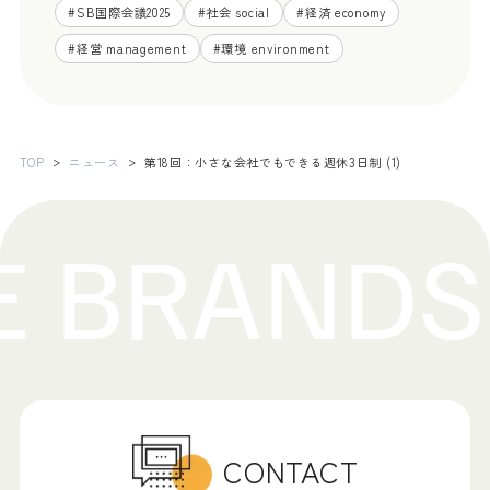
#
SB国際会議2025
#
社会 social
#
経済 economy
#
経営 management
#
環境 environment
TOP
ニュース
第18回：小さな会社でもできる週休3日制 (1)
CONTACT