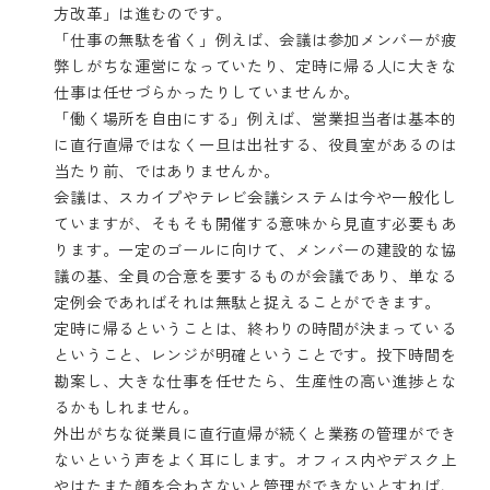
方改革」は進むのです。
「仕事の無駄を省く」例えば、会議は参加メンバーが疲
弊しがちな運営になっていたり、定時に帰る人に大きな
仕事は任せづらかったりしていませんか。
「働く場所を自由にする」例えば、営業担当者は基本的
に直行直帰ではなく一旦は出社する、役員室があるのは
当たり前、ではありませんか。
会議は、スカイプやテレビ会議システムは今や一般化し
ていますが、そもそも開催する意味から見直す必要もあ
ります。一定のゴールに向けて、メンバーの建設的な協
議の基、全員の合意を要するものが会議であり、単なる
定例会であればそれは無駄と捉えることができます。
定時に帰るということは、終わりの時間が決まっている
ということ、レンジが明確ということです。投下時間を
勘案し、大きな仕事を任せたら、生産性の高い進捗とな
るかもしれません。
外出がちな従業員に直行直帰が続くと業務の管理ができ
ないという声をよく耳にします。オフィス内やデスク上
やはたまた顔を合わさないと管理ができないとすれば、