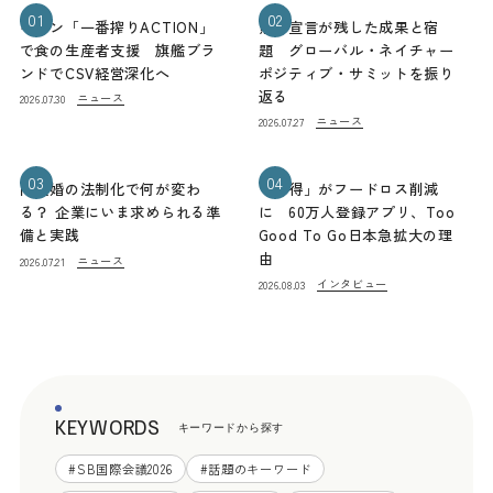
01
02
キリン「一番搾りACTION」
熊本宣言が残した成果と宿
で食の生産者支援 旗艦ブラ
題 グローバル・ネイチャー
ンドでCSV経営深化へ
ポジティブ・サミットを振り
返る
ニュース
2026.07.30
ニュース
2026.07.27
03
04
同性婚の法制化で何が変わ
「お得」がフードロス削減
る？ 企業にいま求められる準
に 60万人登録アプリ、Too
備と実践
Good To Go日本急拡大の理
由
ニュース
2026.07.21
インタビュー
2026.08.03
KEYWORDS
キーワードから探す
#
SB国際会議2026
#
話題のキーワード