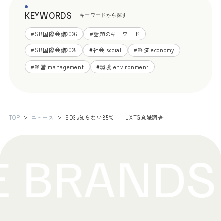
KEYWORDS
キーワードから探す
#
SB国際会議2026
#
話題のキーワード
#
SB国際会議2025
#
社会 social
#
経済 economy
#
経営 management
#
環境 environment
TOP
ニュース
SDGs知らない85％――JXTG意識調査