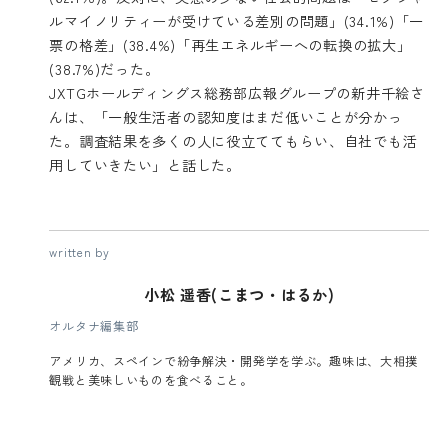
ルマイノリティーが受けている差別の問題」(34.1%)「一
票の格差」(38.4%)「再生エネルギーへの転換の拡大」
(38.7%)だった。
JXTGホールディングス総務部広報グループの新井千絵さ
んは、「一般生活者の認知度はまだ低いことが分かっ
た。調査結果を多くの人に役立ててもらい、自社でも活
用していきたい」と話した。
written by
小松 遥香(こまつ・はるか)
オルタナ編集部
アメリカ、スペインで紛争解決・開発学を学ぶ。趣味は、大相撲
観戦と美味しいものを食べること。