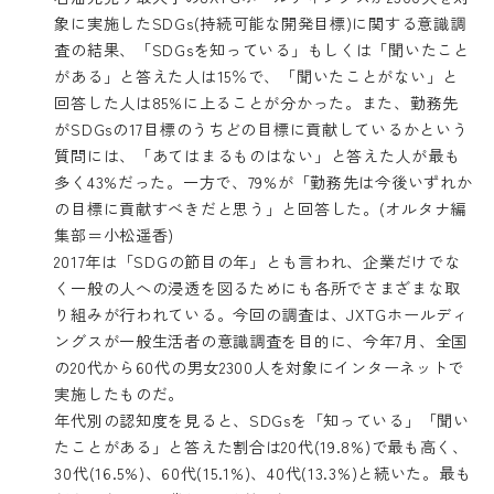
象に実施したSDGs(持続可能な開発目標)に関する意識調
査の結果、「SDGsを知っている」もしくは「聞いたこと
がある」と答えた人は15％で、「聞いたことがない」と
回答した人は85%に上ることが分かった。また、勤務先
がSDGsの17目標のうちどの目標に貢献しているかという
質問には、「あてはまるものはない」と答えた人が最も
多く43%だった。一方で、79%が「勤務先は今後いずれか
の目標に貢献すべきだと思う」と回答した。(オルタナ編
集部＝小松遥香)
2017年は「SDGの節目の年」とも言われ、企業だけでな
く一般の人への浸透を図るためにも各所でさまざまな取
り組みが行われている。今回の調査は、JXTGホールディ
ングスが一般生活者の意識調査を目的に、今年7月、全国
の20代から60代の男女2300人を対象にインターネットで
実施したものだ。
年代別の認知度を見ると、SDGsを「知っている」「聞い
たことがある」と答えた割合は20代(19.8%)で最も高く、
30代(16.5%)、60代(15.1%)、40代(13.3%)と続いた。最も