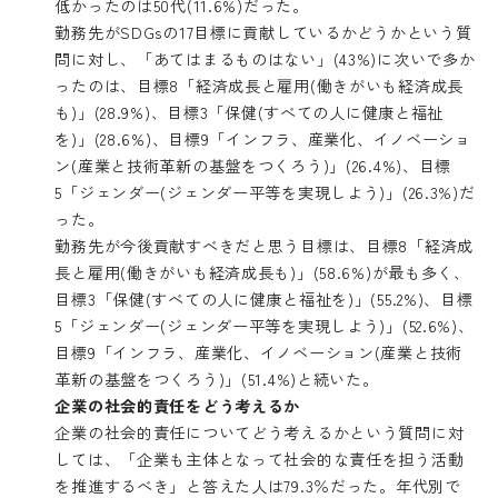
低かったのは50代(11.6%)だった。
勤務先がSDGsの17目標に貢献しているかどうかという質
問に対し、「あてはまるものはない」(43%)に次いで多か
ったのは、目標8「経済成長と雇用(働きがいも経済成長
も)」(28.9%)、目標3「保健(すべての人に健康と福祉
を)」(28.6%)、目標9「インフラ、産業化、イノベーショ
ン(産業と技術革新の基盤をつくろう)」(26.4%)、目標
5「ジェンダー(ジェンダー平等を実現しよう)」(26.3%)だ
った。
勤務先が今後貢献すべきだと思う目標は、目標8「経済成
長と雇用(働きがいも経済成長も)」(58.6%)が最も多く、
目標3「保健(すべての人に健康と福祉を)」(55.2%)、目標
5「ジェンダー(ジェンダー平等を実現しよう)」(52.6%)、
目標9「インフラ、産業化、イノベーション(産業と技術
革新の基盤をつくろう)」(51.4%)と続いた。
企業の社会的責任をどう考えるか
企業の社会的責任についてどう考えるかという質問に対
しては、「企業も主体となって社会的な責任を担う活動
を推進するべき」と答えた人は79.3％だった。年代別で