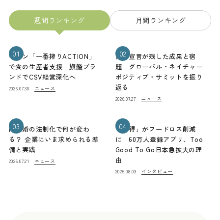
週間ランキング
月間ランキング
01
02
キリン「一番搾りACTION」
熊本宣言が残した成果と宿
で食の生産者支援 旗艦ブラ
題 グローバル・ネイチャー
ンドでCSV経営深化へ
ポジティブ・サミットを振り
返る
ニュース
2026.07.30
ニュース
2026.07.27
03
04
同性婚の法制化で何が変わ
「お得」がフードロス削減
る？ 企業にいま求められる準
に 60万人登録アプリ、Too
備と実践
Good To Go日本急拡大の理
由
ニュース
2026.07.21
インタビュー
2026.08.03