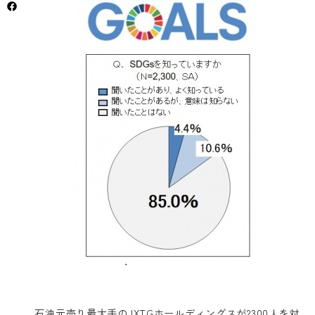
石油元売り最大手のJXTGホールディングスが2300人を対