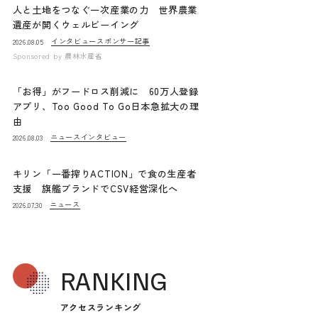
人と土地をつなぐ一次産業の力 世界農業
遺産が開くウェルビーイング
インタビュー
スポンサー記事
2026.08.05
Sponsored by
農林水産省
「お得」がフードロス削減に 60万人登録
アプリ、Too Good To Go日本急拡大の理
由
ニュース
インタビュー
2026.08.03
キリン「一番搾りACTION」で食の生産者
支援 旗艦ブランドでCSV経営深化へ
ニュース
2026.07.30
RANKING
アクセスランキング