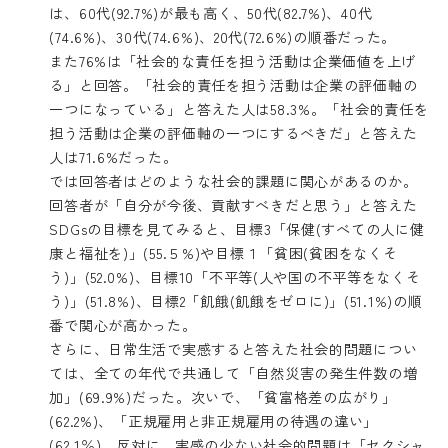
は、60代(92.7%)が最も高く、50代(82.7%)、40代
(74.6%)、30代(74.6%)、20代(72.6%)の順番だった。
また76%は「社会的な責任を担う活動は企業価値を上げ
る」と回答。「社会的責任を担う活動は企業の評価軸の
一つになっている」と答えた人は58.3%。「社会的責任を
担う活動は企業の評価軸の一つにするべきだ」と答えた
人は71.6%だった。
では回答者はどのような社会的課題に関心があるのか。
回答者が「自分が今後、貢献すべきだと思う」と答えた
SDGsの目標を見てみると、目標3「保健(すべての人に健
康と福祉を)」(55.５%)や目標１「貧困(貧困をなくそ
う)」(52.0%)、目標10「不平等(人や国の不平等をなくそ
う)」(51.8%)、目標2「飢餓(飢餓をゼロに)」(51.1%)の順
番で関心が高かった。
さらに、日常生活で実感すると答えた社会的問題につい
ては、全ての年代で共通して「自然災害の発生件数の増
加」(69.9%)だった。次いで、「貧富格差の広がり」
(62.2%)、「正規雇用と非正規雇用の待遇の違い」
(62.1％)。反対に、実感の少ない社会的問題は「セクシャ