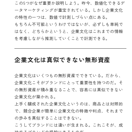
この5つがなぜ重要か説明しよう。昨今、数値化できるデ
ータマーケティングが重宝されている。しかし企業文化
の特性の一つは、数値で計測しづらい点にある。
もちろん不可能というわけではないが、必ずしも単純で
はなく、どちらかというと、企業文化はこれまでの情報
を考慮しながら推測していくことで計測できる。
企業文化は真似できない無形資産
企業文化はいくつもの無形資産でできている。だから、
企業文化こそがブランドにとって重要性を持つのだ。そ
の無形資産が積み重なることで、容易には真似できない
企業文化が築かれる。
上手く醸成された企業文化というのは、商品とは対照的
で、競合企業が簡単に企業文化の特徴や利点、それまで
の歩みを真似することはできない。
こうしてブランドには違いが生まれる。これこそが、成
功するブランドの根幹にあるものだ。