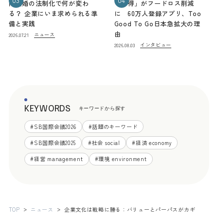
03
04
同性婚の法制化で何が変わ
「お得」がフードロス削減
る？ 企業にいま求められる準
に 60万人登録アプリ、Too
備と実践
Good To Go日本急拡大の理
由
ニュース
2026.07.21
インタビュー
2026.08.03
KEYWORDS
キーワードから探す
#
SB国際会議2026
#
話題のキーワード
#
SB国際会議2025
#
社会 social
#
経済 economy
#
経営 management
#
環境 environment
TOP
ニュース
企業文化は戦略に勝る：バリューとパーパスがカギ