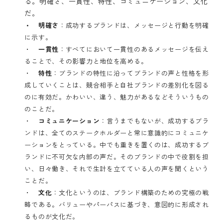
る。明確さ、一貫性、特性、コミュニケーション、文化
だ。
・ 明確さ
：成功するブランドは、メッセージと行動を明確
に示す。
・
一貫性
：すべてにおいて一貫性のあるメッセージを伝え
ることで、その影響力と地位を高める。
・
特性
：ブランドの特性に沿ってブランドの声と性格を形
成していくことは、競合相手と自社ブランドの差別化を図る
のに有効だ。かわいい、違う、魅力があるなどそういうもの
のことだ。
・
コミュニケーション
：言うまでもないが、成功するブラ
ンドは、全てのステークホルダーと常に意識的にコミュニケ
ーションをとっている。中でも重きを置くのは、成功するブ
ランドに不可欠な内部の声だ。そのブランドの中で役割を担
い、日々働き、それで生計を立てている人の声を聞くという
ことだ。
・
文化
：文化というのは、ブランド構築のための究極の戦
略である。バリューやパーパスに基づき、意図的に形成され
るものが文化だ。