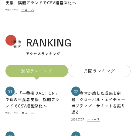
支援 旗艦ブランドでCSV経営深化へ
ニュース
2026.07.30
RANKING
アクセスランキング
週間ランキング
月間ランキング
01
02
キリン「一番搾りACTION」
熊本宣言が残した成果と宿
で食の生産者支援 旗艦ブラ
題 グローバル・ネイチャー
ンドでCSV経営深化へ
ポジティブ・サミットを振り
返る
ニュース
2026.07.30
ニュース
2026.07.27