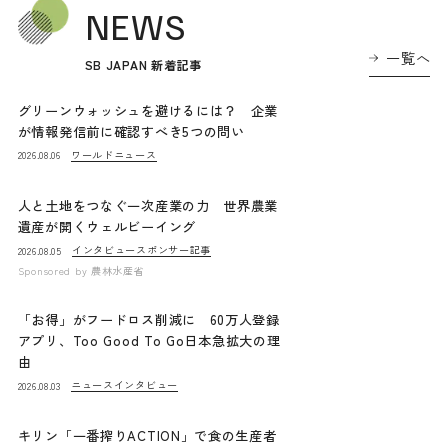
NEWS
一覧へ
SB JAPAN 新着記事
グリーンウォッシュを避けるには？ 企業
が情報発信前に確認すべき5つの問い
ワールドニュース
2026.08.06
人と土地をつなぐ一次産業の力 世界農業
遺産が開くウェルビーイング
インタビュー
スポンサー記事
2026.08.05
Sponsored by
農林水産省
「お得」がフードロス削減に 60万人登録
アプリ、Too Good To Go日本急拡大の理
由
ニュース
インタビュー
2026.08.03
キリン「一番搾りACTION」で食の生産者