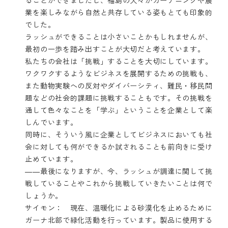
業を楽しみながら自然と共存している姿もとても印象的
でした。
ラッシュができることは小さいことかもしれませんが、
最初の一歩を踏み出すことが大切だと考えています。
私たちの会社は「挑戦」することを大切にしています。
ワクワクするようなビジネスを展開するための挑戦も、
また動物実験への反対やダイバーシティ、難民・移民問
題などの社会的課題に挑戦することもです。その挑戦を
通して色々なことを「学ぶ」ということを企業として楽
しんでいます。
同時に、そういう風に企業としてビジネスにおいても社
会に対しても何ができるか試されることも前向きに受け
止めています。
――最後になりますが、今、ラッシュが調達に関して挑
戦していることやこれから挑戦していきたいことは何で
しょうか。
サイモン： 現在、温暖化による砂漠化を止めるために
ガーナ北部で緑化活動を行っています。製品に使用する