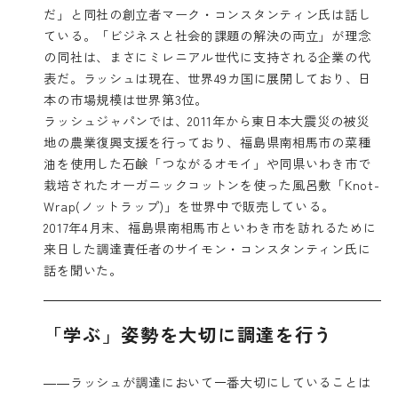
だ」と同社の創立者マーク・コンスタンティン氏は話し
ている。「ビジネスと社会的課題の解決の両立」が理念
の同社は、まさにミレニアル世代に支持される企業の代
表だ。ラッシュは現在、世界49カ国に展開しており、日
本の市場規模は世界第3位。
ラッシュジャパンでは、2011年から東日本大震災の被災
地の農業復興支援を行っており、福島県南相馬市の菜種
油を使用した石鹸「つながるオモイ」や同県いわき市で
栽培されたオーガニックコットンを使った風呂敷「Knot-
Wrap(ノットラップ)」を世界中で販売している。
2017年4月末、福島県南相馬市といわき市を訪れるために
来日した調達責任者のサイモン・コンスタンティン氏に
話を聞いた。
「学ぶ」姿勢を大切に調達を行う
――ラッシュが調達において一番大切にしていることは