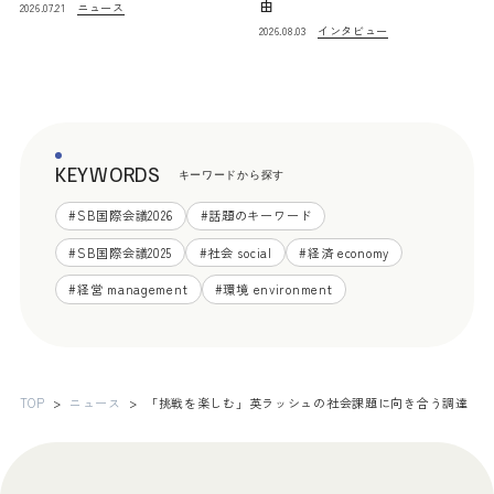
由
ニュース
2026.07.21
インタビュー
2026.08.03
KEYWORDS
キーワードから探す
#
SB国際会議2026
#
話題のキーワード
#
SB国際会議2025
#
社会 social
#
経済 economy
#
経営 management
#
環境 environment
TOP
ニュース
「挑戦を楽しむ」英ラッシュの社会課題に向き合う調達