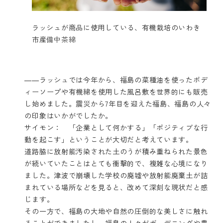
ラッシュが商品に使用している、有機栽培のいわき
市産
備中茶綿
​――ラッシュでは今年から、福島の菜種油を使ったボデ
ィーソープや有機綿を使用した風呂敷を世界的にも販売
し始めました。震災から7年目を迎えた福島、福島の人々
の印象はいかがでしたか。
サイモン： 「企業として何かする」「ポジティブな行
動を起こす」ということが大切だと考えています。
道路脇に放射能汚染された土のうが積み重ねられた景色
が続いていたことはとても衝撃的で、複雑な心境になり
ました。津波で崩壊した学校の廃墟や放射能廃棄土が詰
まれている場所などを見ると、改めて深刻な現状だと感
じます。
その一方で、福島の大地や自然の圧倒的な美しさに触れ
ることができましたし、福島の人々がガーデニングや農