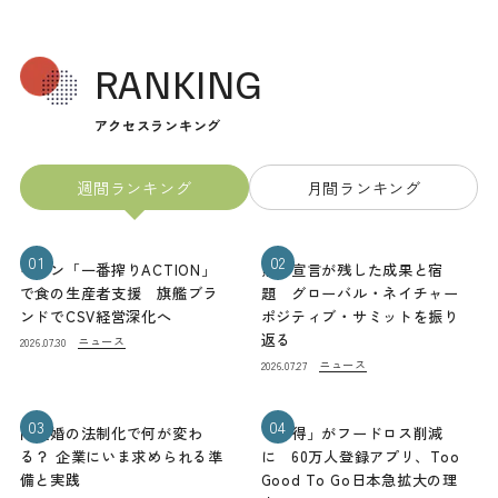
RANKING
アクセスランキング
週間ランキング
月間ランキング
01
02
キリン「一番搾りACTION」
熊本宣言が残した成果と宿
で食の生産者支援 旗艦ブラ
題 グローバル・ネイチャー
ンドでCSV経営深化へ
ポジティブ・サミットを振り
返る
ニュース
2026.07.30
ニュース
2026.07.27
03
04
同性婚の法制化で何が変わ
「お得」がフードロス削減
る？ 企業にいま求められる準
に 60万人登録アプリ、Too
備と実践
Good To Go日本急拡大の理