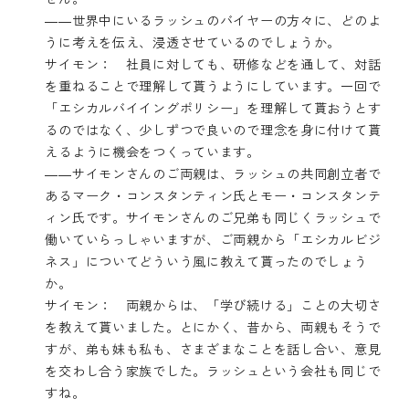
――世界中にいるラッシュのバイヤーの方々に、どのよ
うに考えを伝え、浸透させているのでしょうか。
サイモン： 社員に対しても、研修などを通して、対話
を重ねることで理解して貰うようにしています。一回で
「エシカルバイイングポリシー」を理解して貰おうとす
るのではなく、少しずつで良いので理念を身に付けて貰
えるように機会をつくっています。
――サイモンさんのご両親は、ラッシュの共同創立者で
あるマーク・コンスタンティン氏とモー・コンスタンテ
ィン氏です。サイモンさんのご兄弟も同じくラッシュで
働いていらっしゃいますが、ご両親から「エシカルビジ
ネス」についてどういう風に教えて貰ったのでしょう
か。
サイモン： 両親からは、「学び続ける」ことの大切さ
を教えて貰いました。とにかく、昔から、両親もそうで
すが、弟も妹も私も、さまざまなことを話し合い、意見
を交わし合う家族でした。ラッシュという会社も同じで
すね。