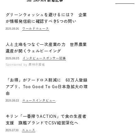
グリーンウォッシュを避けるには？ 企業
が情報発信前に確認すべき5つの問い
ワールドニュース
2026.08.06
人と土地をつなぐ一次産業の力 世界農業
遺産が開くウェルビーイング
インタビュー
スポンサー記事
2026.08.05
Sponsored by
農林水産省
「お得」がフードロス削減に 60万人登録
アプリ、Too Good To Go日本急拡大の理
由
ニュース
インタビュー
2026.08.03
キリン「一番搾りACTION」で食の生産者
支援 旗艦ブランドでCSV経営深化へ
ニュース
2026.07.30