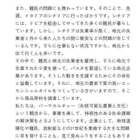
また、難民の問題にも携わっています。そのことで、先
週、イタリアのシチリアに行ったばかりです。シチリア
には、リビアを経由してやってきた多くの難民が暮らし
ています。しかし、シチリアは失業率が高く、地元の失
業者と外から来た人たちの間に衝突などの問題が生じて
いるんです。さらに仕事もない状況ですから、地元から
出て行く人も多いです。
その中で、難民と地元の失業者を雇用し、さらに地元で
生産された小麦を使って、パスタを製造している地元企
業があります。そうした動きを支援するためにその会社
と協働しています。それに、地元の農家で質の高いエッ
センシャルオイルをつくっている方がいますので、そこ
から商品原料を調達しています。
私たちは、パーマカルチャー（永続可能な農業と文化）
という観点から、事業を通して、持続性のある社会課題
の解決策をとるようにしています。企業として、地球温
暖化や難民、放射能などの21世紀を象徴する大きな問題
に目を背けることも、見て見ぬふりをすることもありま