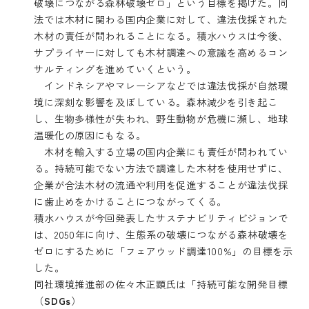
破壊につながる森林破壊ゼロ」という目標を掲げた。同
法では木材に関わる国内企業に対して、違法伐採された
木材の責任が問われることになる。積水ハウスは今後、
サプライヤーに対しても木材調達への意識を高めるコン
サルティングを進めていくという。
インドネシアやマレーシアなどでは違法伐採が自然環
境に深刻な影響を及ぼしている。森林減少を引き起こ
し、生物多様性が失われ、野生動物が危機に瀕し、地球
温暖化の原因にもなる。
木材を輸入する立場の国内企業にも責任が問われてい
る。持続可能でない方法で調達した木材を使用せずに、
企業が合法木材の流通や利用を促進することが違法伐採
に歯止めをかけることにつながってくる。
積水ハウスが今回発表したサステナビリティビジョンで
は、2050年に向け、生態系の破壊につながる森林破壊を
ゼロにするために「フェアウッド調達100%」の目標を示
した。
同社環境推進部の佐々木正顕氏は「持続可能な開発目標
（
SDGs
）