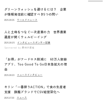
グリーンウォッシュを避けるには？ 企業
が情報発信前に確認すべき5つの問い
ワールドニュース
2026.08.06
人と土地をつなぐ一次産業の力 世界農業
遺産が開くウェルビーイング
インタビュー
スポンサー記事
2026.08.05
Sponsored by
農林水産省
「お得」がフードロス削減に 60万人登録
アプリ、Too Good To Go日本急拡大の理
由
ニュース
インタビュー
2026.08.03
キリン「一番搾りACTION」で食の生産者
支援 旗艦ブランドでCSV経営深化へ
ニュース
2026.07.30