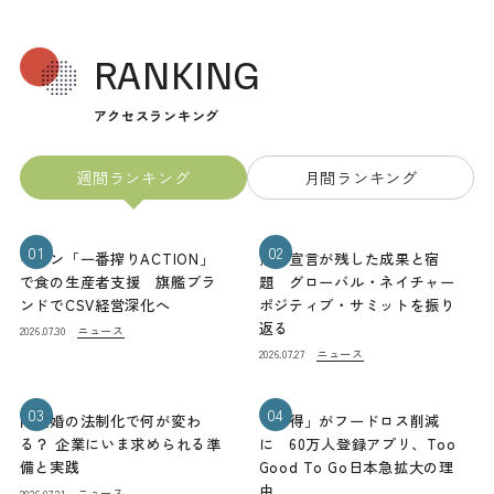
RANKING
アクセスランキング
週間ランキング
月間ランキング
01
02
キリン「一番搾りACTION」
熊本宣言が残した成果と宿
で食の生産者支援 旗艦ブラ
題 グローバル・ネイチャー
ンドでCSV経営深化へ
ポジティブ・サミットを振り
返る
ニュース
2026.07.30
ニュース
2026.07.27
03
04
同性婚の法制化で何が変わ
「お得」がフードロス削減
る？ 企業にいま求められる準
に 60万人登録アプリ、Too
備と実践
Good To Go日本急拡大の理
由
ニュース
2026.07.21