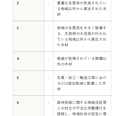
2
.
貴重な生態系が形成されてい
る地域以外から産出された木
材
3
.
地域の生態系を大きく破壊す
る、天然林の大伐採が行われ
ている地域以外から産出され
た木材
4
.
絶滅が危惧されている樹種以
外の木材
5
.
生産・加工・輸送工程におけ
るCO2排出削減に配慮した木
材
6
.
森林伐採に関する地域住民等
との対立や不当な労働慣行を
排除し、地域社会の安定に寄