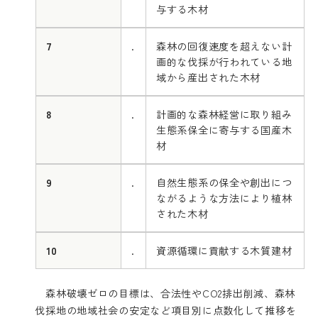
与する木材
7
.
森林の回復速度を超えない計
画的な伐採が行われている地
域から産出された木材
8
.
計画的な森林経営に取り組み
生態系保全に寄与する国産木
材
9
.
自然生態系の保全や創出につ
ながるような方法により植林
された木材
10
.
資源循環に貢献する木質建材
森林破壊ゼロの目標は、合法性やCO2排出削減、森林
伐採地の地域社会の安定など項目別に点数化して推移を