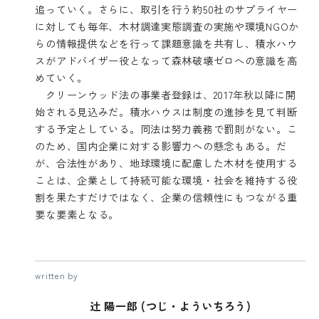
追っていく。さらに、取引を行う約50社のサプライヤー
に対しても毎年、木材調達実態調査の実施や環境NGOか
らの情報提供などを行って課題意識を共有し、積水ハウ
スがアドバイザー役となって森林破壊ゼロへの意識を高
めていく。
クリーンウッド法の事業者登録は、2017年秋以降に開
始される見込みだ。積水ハウスは制度の進捗を見て判断
する予定としている。同法は努力義務で罰則がない。こ
のため、国内企業に対する影響力への懸念もある。だ
が、合法性があり、地球環境に配慮した木材を使用する
ことは、企業として持続可能な環境・社会を維持する役
割を果たすだけではなく、企業の信頼性にもつながる重
要な要素となる。
written by
辻 陽一郎 (つじ・よういちろう)