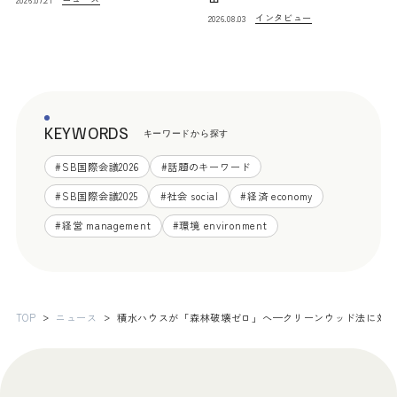
インタビュー
2026.08.03
KEYWORDS
キーワードから探す
#
SB国際会議2026
#
話題のキーワード
#
SB国際会議2025
#
社会 social
#
経済 economy
#
経営 management
#
環境 environment
TOP
ニュース
積水ハウスが「森林破壊ゼロ」へ—クリーンウッド法に対