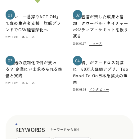
01
02
キリン「一番搾りACTION」
熊本宣言が残した成果と宿
で食の生産者支援 旗艦ブラ
題 グローバル・ネイチャー
ンドでCSV経営深化へ
ポジティブ・サミットを振り
返る
ニュース
2026.07.30
ニュース
2026.07.27
03
04
同性婚の法制化で何が変わ
「お得」がフードロス削減
る？ 企業にいま求められる準
に 60万人登録アプリ、Too
備と実践
Good To Go日本急拡大の理
由
ニュース
2026.07.21
インタビュー
2026.08.03
KEYWORDS
キーワードから探す