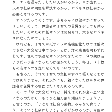
り、モノを運んだりしたい人がいるから、車が売れる。
人々や社会の問題を解決するから、ビジネスは社会から
必要とされるのです。
オムツだってそうです。赤ちゃんには健やかに育って
ほしい。そして、保護者の子育ての苦労を少しでも減ら
したい。そのために紙オムツは開発され、大きなビジネ
スになったのでしょう。
けれども、子育てが紙オムツの高機能化だけでは解決
できない大変な仕事であることは、洋の東西を問わず同
じです。便利で快適なオムツができたので、今の親は昔
よりだいぶ楽になったのは確かでしょう。毎日、何十枚
もの布オムツを洗わなくてもいいのです。
もちろん、それで子育ての負担がすべて軽くなるわけ
ではありません。それ以外にも、親になったばかりの保
護者が苦労する場面はたくさんあるのです。
そこで「今は大変だけれど、将来はそれが良い思い出
になるのだから、もうひと踏ん張り頑張りましょうよ」
と言うのか、「子どもは社会の宝物。みんなで育てよ
う、そういう社会にしよう」と呼びかけるのか。今回の