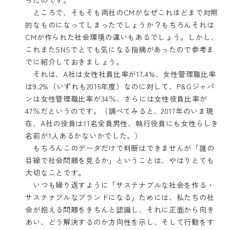
ところで、そもそも両社のCMがなぜこれほどまで対照
的なものになってしまったでしょうか？もちろんそれは
CMが作られた社会環境の違いもあるでしょう。しかし、
これまたSNSでとても気になる指摘があったので参考ま
でに紹介しておきましょう。
それは、A社は女性社員比率が17.4%、女性管理職比率
は9.2%（いずれも2015年度）なのに対して、P&Gジャパ
ンは女性管理職比率が34％、さらには女性役員比率が
47％だというのです。（調べてみると、2017年のいま現
在、A社の役員は11名全員男性、執行役員にも女性らしき
名前が1人あるかないかでした。）
もちろんこのデータだけで判断はできませんが「誰の
目線で社会問題を見るか」ということは、やはりとても
大切なことです。
いつも繰り返すように「サステナブルな社会を作る・
サステナブルなブランドになる」ためには、私たちの社
会が抱える問題をきちんと認識し、それに正面から向き
あい、どう解決するのか方向性を示し、そして行動をす