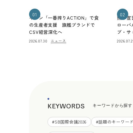
01
02
キリン「一番搾りACTION」で食
熊本宣
の生産者支援 旗艦ブランドで
ローバ
CSV経営深化へ
ブ・サ
ニュース
2026.07.30
2026.07.2
KEYWORDS
キーワードから探す
#
SB国際会議2026
#
話題のキーワー