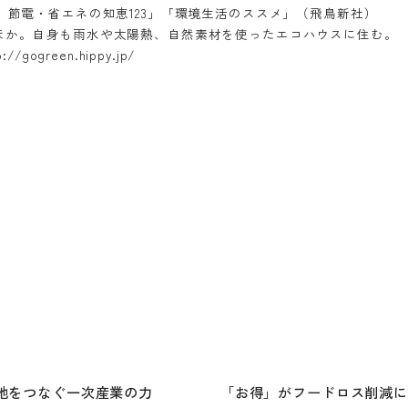
て 節電・省エネの知恵123」「環境生活のススメ」（飛鳥新社）
）ほか。自身も雨水や太陽熱、自然素材を使ったエコハウスに住む。
ogreen.hippy.jp/
地をつなぐ一次産業の力
「お得」がフードロス削減