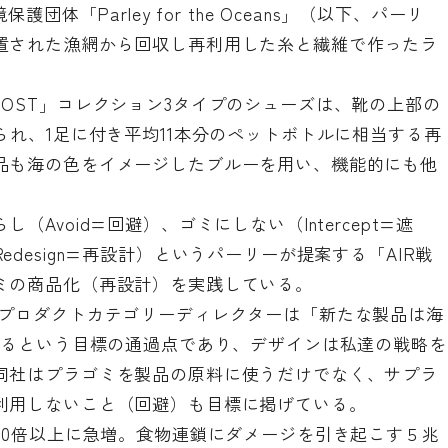
体「Parley for the Oceans」（以下、パーリ
置された漁網から回収し再利用した糸と繊維で作ったラ
raBOOST」コレクション3タイプのシューズは、靴の上部の
られ、1足に付き平均11本分のペットボトルに相当する再
品も海の色をイメージしたブルーを用い、機能的にも他
void=回避）、ゴミにしない（Intercept=遮
design=再設計）というパーリーが提案する「AIR戦
ミの商品化（再設計）を実践している。
プロダクトカテゴリーディレクターは「新たな製品は海
作るという目標の通過点であり、デザインは私達の戦略を
同社はプラゴミを製品の原料に使うだけでなく、サプラ
利用しないこと（回避）も目標に掲げている。
20倍以上に急増。食物連鎖にダメージを引き起こす５兆