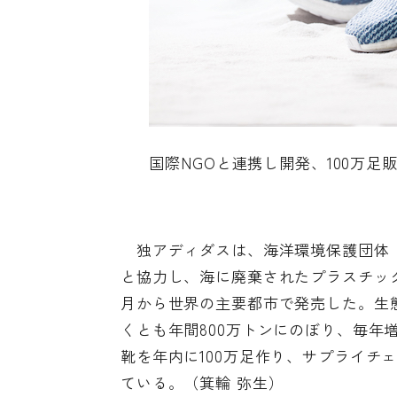
国際NGOと連携し開発、100万足
独アディダスは、海洋環境保護団体「Parl
と協力し、海に廃棄されたプラスチッ
月から世界の主要都市で発売した。生
くとも年間800万トンにのぼり、毎年
靴を年内に100万足作り、サプライチ
ている。（箕輪 弥生）