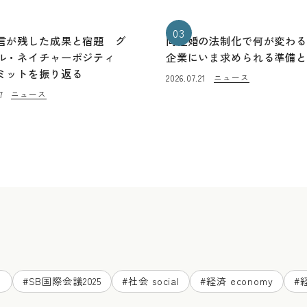
03
言が残した成果と宿題 グ
同性婚の法制化で何が変わ
ル・ネイチャーポジティ
企業にいま求められる準備
ミットを振り返る
ニュース
2026.07.21
ニュース
7
ド
#
SB国際会議2025
#
社会 social
#
経済 economy
#
経