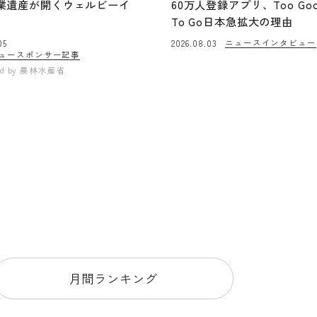
業遺産が開くウェルビーイ
60万人登録アプリ、Too Go
To Go日本急拡大の理由
ニュース
インタビュー
05
2026.08.03
ュー
スポンサー記事
ed by
農林水産省
月間ランキング