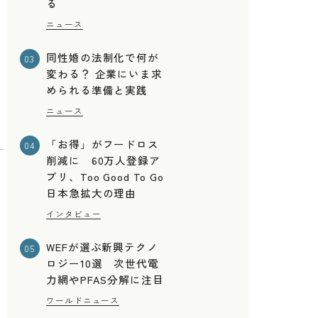
る
ニュース
同性婚の法制化で何が
03
変わる？ 企業にいま求
められる準備と実践
ニュース
「お得」がフードロス
04
削減に 60万人登録ア
プリ、Too Good To Go
日本急拡大の理由
インタビュー
WEFが選ぶ新興テクノ
05
ロジー10選 次世代電
力網やPFAS分解に注目
ワールドニュース