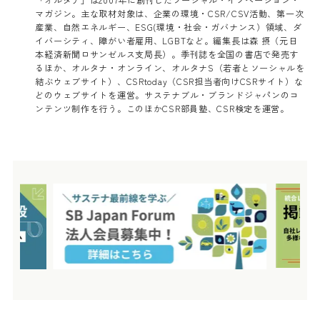
マガジン。主な取材対象は、企業の環境・CSR/CSV活動、第一次
産業、自然エネルギー、ESG(環境・社会・ガバナンス）領域、ダ
イバーシティ、障がい者雇用、LGBTなど。編集長は森 摂（元日
本経済新聞ロサンゼルス支局長）。季刊誌を全国の書店で発売す
るほか、オルタナ・オンライン、オルタナS（若者とソーシャルを
結ぶウェブサイト）、CSRtoday（CSR担当者向けCSRサイト）な
どのウェブサイトを運営。サステナブル・ブランドジャパンのコ
ンテンツ制作を行う。このほかCSR部員塾、CSR検定を運営。