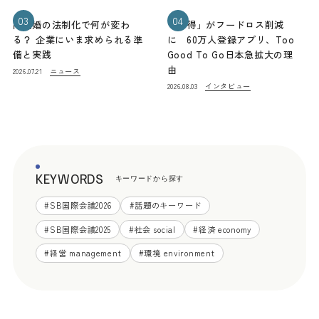
03
04
同性婚の法制化で何が変わ
「お得」がフードロス削減
る？ 企業にいま求められる準
に 60万人登録アプリ、Too
備と実践
Good To Go日本急拡大の理
由
ニュース
2026.07.21
インタビュー
2026.08.03
KEYWORDS
キーワードから探す
#
SB国際会議2026
#
話題のキーワード
#
SB国際会議2025
#
社会 social
#
経済 economy
#
経営 management
#
環境 environment