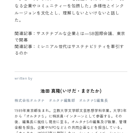
なる企業やコミュニティーを包摂した」多様性とインク
ルージョンを文化とし、理解しないといけないと話し
た。
関連記事：サステナブルな企業とは―SB国際会議、東京
で開幕
関連記事：ミレニアル世代はサステナビリティを牽引す
るのか
written by
池田 真隆(いけだ・まさたか)
株式会社オルタナ オルタナ編集部 オルタナS編集長
1989年東京都生まれ。立教大学文学部文芸思想学科卒業。大学3年
から「オルタナＳ」に特派員･インターンとして参画する。その
後、編集長に就任し現在に至る。オルタナSの編集及び執筆、管理
全般を担当。企業やNPOなどとの共同企画などを担当している。
「オルタナ」は2007年に創刊したソーシャル・イノベーション・