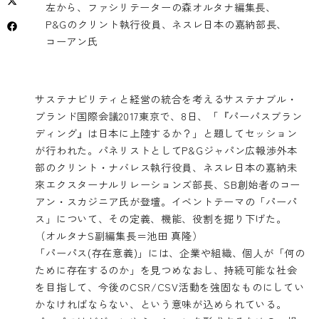
左から、ファシリテーターの森オルタナ編集長、
P&Gのクリント執行役員、ネスレ日本の嘉納部長、
コーアン氏
サステナビリティと経営の統合を考えるサステナブル・
ブランド国際会議2017東京で、8日、「『パーパスブラン
ディング』は日本に上陸するか？」と題してセッション
が行われた。パネリストとしてP&Gジャパン広報渉外本
部のクリント・ナバレス執行役員、ネスレ日本の嘉納未
來エクスターナルリレーションズ部長、SB創始者のコー
アン・スカジニア氏が登壇。イベントテーマの「パーパ
ス」について、その定義、機能、役割を掘り下げた。
（オルタナS副編集長＝池田 真隆）
「パーパス(存在意義)」には、企業や組織、個人が「何の
ために存在するのか」を見つめなおし、持続可能な社会
を目指して、今後のCSR/CSV活動を強固なものにしてい
かなければならない、という意味が込められている。