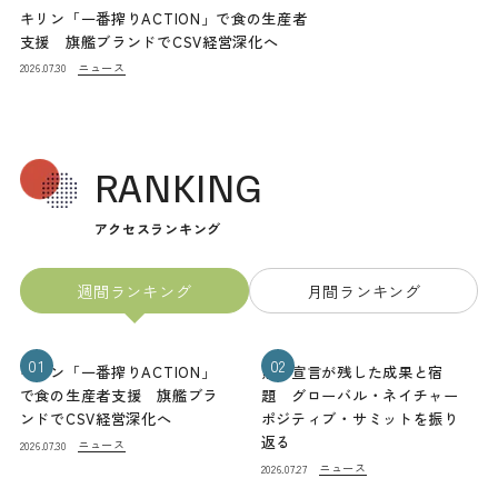
キリン「一番搾りACTION」で食の生産者
支援 旗艦ブランドでCSV経営深化へ
ニュース
2026.07.30
RANKING
アクセスランキング
週間ランキング
月間ランキング
01
02
キリン「一番搾りACTION」
熊本宣言が残した成果と宿
で食の生産者支援 旗艦ブラ
題 グローバル・ネイチャー
ンドでCSV経営深化へ
ポジティブ・サミットを振り
返る
ニュース
2026.07.30
ニュース
2026.07.27