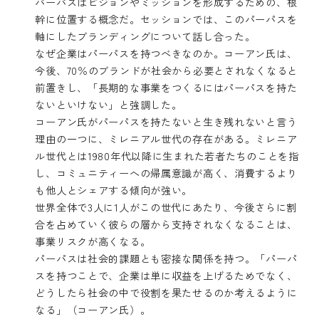
パーパスはビジョンやミッションを形成するための、根
幹に位置する概念だ。セッションでは、このパーパスを
軸にしたブランディングについて話し合った。
なぜ企業はパーパスを持つべきなのか。コーアン氏は、
今後、70％のブランドが社会から必要とされなくなると
前置きし、「長期的な事業をつくるにはパーパスを持た
ないといけない」と強調した。
コーアン氏がパーパスを持たないと生き残れないと言う
理由の一つに、ミレニアル世代の存在がある。ミレニア
ル世代とは1980年代以降に生まれた若者たちのことを指
し、コミュニティーへの帰属意識が高く、消費するより
も他人とシェアする傾向が強い。
世界全体で3人に1人がこの世代にあたり、今後さらに割
合を占めていく彼らの層から支持されなくなることは、
事業リスクが高くなる。
パーパスは社会的課題とも密接な関係を持つ。「パーパ
スを持つことで、企業は単に収益を上げるためでなく、
どうしたら社会の中で役割を果たせるのか考えるように
なる」（コーアン氏）。