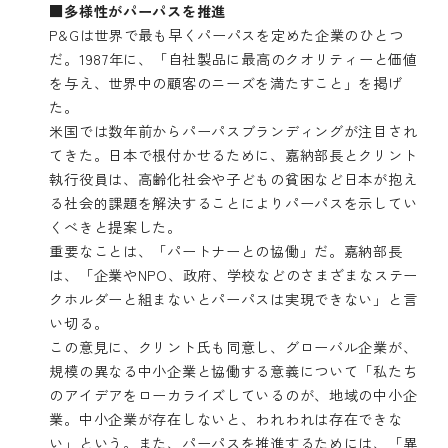
■多様性がパーパスを推進
P&Gは世界で最も早くパーパスを定めた企業のひとつ
だ。1987年に、「自社製品に最高のクオリティーと価値
を与え、世界中の顧客のニーズを満たすこと」を掲げ
た。
米国では数年前からパーパスブランディングが注目され
てきた。日本で根付かせるために、嘉納部長とクリント
執行役員は、高齢化社会や子どもの貧困など日本が抱え
る社会的課題を解決することによりパーパスを示してい
くべきと提案した。
重要なことは、「パートナーとの協働」だ。嘉納部長
は、「企業やNPO、政府、学校などのさまざまなステー
クホルダーと組まないとパーパスは実現できない」と言
い切る。
この意見に、クリント氏も同意し、グローバル企業が、
規模の異なる中小企業と協働する意義について「私たち
のアイデアをローカライズしているのが、地域の中小企
業。中小企業が存在しないと、われわれは存在できな
い」という。また、パーパスを推進するためには、「異