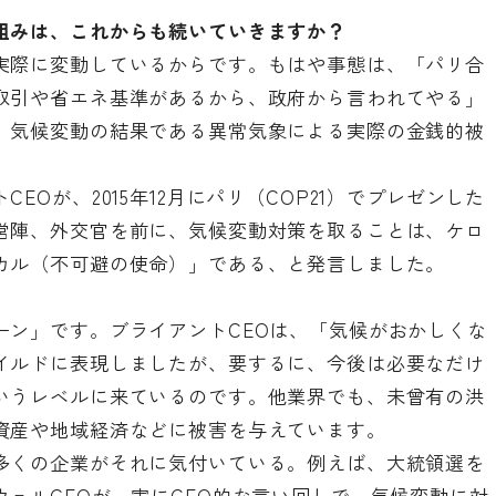
組みは、これからも続いていきますか？
実際に変動しているからです。もはや事態は、「パリ合
取引や省エネ基準があるから、政府から言われてやる」
、気候変動の結果である異常気象による実際の金銭的被
EOが、2015年12月にパリ（COP21）でプレゼンした
営陣、外交官を前に、気候変動対策を取ることは、ケロ
カル（不可避の使命）」である、と発言しました。
ーン」です。ブライアントCEOは、「気候がおかしくな
イルドに表現しましたが、要するに、今後は必要なだけ
いうレベルに来ているのです。他業界でも、未曾有の洪
資産や地域経済などに被害を与えています。
多くの企業がそれに気付いている。例えば、大統領選を
ェルCEOが、実にCEO的な言い回しで、気候変動に対