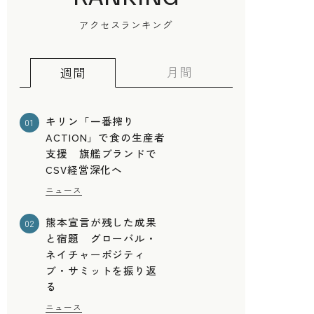
アクセスランキング
月間
週間
キリン「一番搾り
01
ACTION」で食の生産者
支援 旗艦ブランドで
CSV経営深化へ
ニュース
熊本宣言が残した成果
02
と宿題 グローバル・
ネイチャーポジティ
ブ・サミットを振り返
る
ニュース