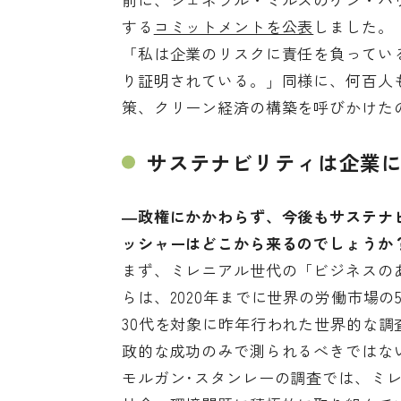
する
コミットメントを公表
しました。
「私は企業のリスクに責任を負ってい
り証明されている。」同様に、何百人
策、クリーン経済の構築を
呼びかけた
サステナビリティは企業
―政権にかかわらず、今後もサステナ
ッシャーはどこから来るのでしょうか
まず、ミレニアル世代の「ビジネスの
らは、2020年までに世界の労働市場
30代を対象に昨年行われた
世界的な調
政的な成功のみで測られるべきではな
モルガン･スタンレー
の調査では、ミ