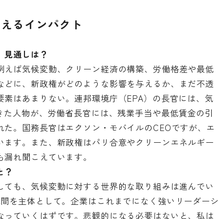
与えるインパクト
、見通しは？
例えば気候変動、クリーン経済の構築、労働格差や最低
などに、新政権がどのような影響を与えるか、まだ不透
要素はあまりない。連邦環境庁（EPA）の長官には、
気
きた人物
が、労働省長官には、残業手当や最低賃金の引
れた。国務長官はエクソン・モバイルのCEOですが、
エ
います
。また、新政権はパリ合意やクリーンエネルギー
も
漏れ聞こえています
。
と？
しても、気候変動に対する世界的な取り組みは進んでい
民間
を
主体として
。企業はこれまでになく強いリーダーシ
なっていくはずです
。悲観的になる必要はないと、私は