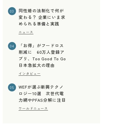
同性婚の法制化で何が
03
変わる？ 企業にいま求
められる準備と実践
ニュース
「お得」がフードロス
04
削減に 60万人登録ア
プリ、Too Good To Go
日本急拡大の理由
インタビュー
WEFが選ぶ新興テクノ
05
ロジー10選 次世代電
力網やPFAS分解に注目
ワールドニュース