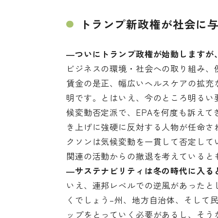
トランプ新政権が社会に
―ついにトランプ政権が始動しますが
ビジネスの環境・社会への取り組み、
賃金の是正、幅広いヘルスケアの拡充
明です。とはいえ、今のところ明るい
候変動否定派で、EPAを何度も訴えて
き上げに
強硬に反対する人物
が任命さ
クソンは気候変動を一貫して否定して
関連の活動からの撤退を考えていると
―サステナビリティは冬の時代に入る
いえ、連邦レベルでの逆風があったと
くでしょう–
州、地方自治体、そして
ップをとっていく必要があるし、
そう