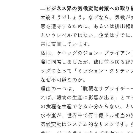
―ビジネス界の気候変動対策への取り
大筋そうでしょう。なぜなら、気候が
意を遵守するために、あるいは排出権
というレベルではない。企業はすでに
害に直面しています。
私は、ケロッグのジョン・ブライアントC
際に同席しましたが、彼は並み居る経
ッグにとって「ミッション・クリティ
なぜ不可避なのか。
理由の一つは、「脆弱なサプライチェ
れば、穀物の生産に影響が出る」とマ
の食糧を生産できるか分からない、と
水や嵐が、世界中で何十億ドル相当の
気候変動はシステム的なリスクです。
前に、ジェネラル・ミルズのケン・パウ