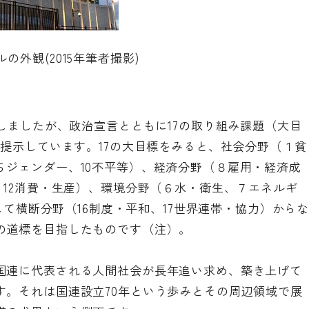
の外観(2015年筆者撮影)
介しましたが、政治宣言とともに17の取り組み課題（大目
を提示しています。17の大目標をみると、社会分野（１貧
５ジェンダー、10不平等）、経済分野（８雇用・経済成
、12消費・生産）、環境分野（６水・衛生、７エネルギ
そして横断分野（16制度・平和、17世界連帯・協力）から
の道標を目指したものです（注）。
国連に代表される人間社会が長年追い求め、築き上げて
す。それは国連設立70年という歩みとその周辺領域で展