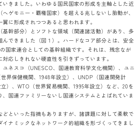
ていきました。いわゆる国民国家の形成を主軸とした近
（ヘゲモニー・覇権国家）を超える兆しないし胎動が、
一翼に形成されつつあると思われます。
（基幹部分）とソフトな領域（関連諸活動）があり、多
組んできました（図１）。ハードなコア部分とは、安全
での国家連合としての基幹組織です。それは、残念なが
に対応しきれない硬直性を引きずっています。
ユネスコ（UNESCO、国連教育科学文化機関）、ユニ
O（世界保健機関、1948年設立）、UNDP（国連開発計
設立）、WTO（世界貿易機関、1995年設立）など、20を
り、国連ファミリーないし国連システムとよばれていま
などといった指摘もありますが、諸課題に対して柔軟で
ダイナミックなネットワーク的組織を形づくってきまし