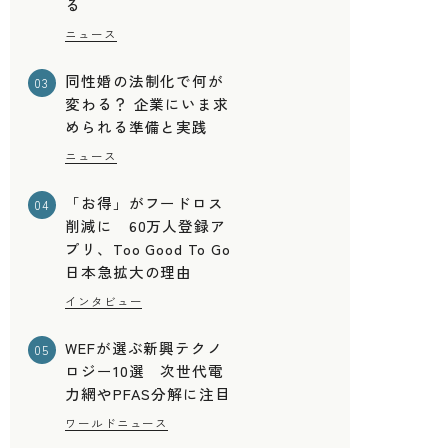
る
ニュース
同性婚の法制化で何が
03
変わる？ 企業にいま求
められる準備と実践
ニュース
「お得」がフードロス
04
削減に 60万人登録ア
プリ、Too Good To Go
日本急拡大の理由
インタビュー
WEFが選ぶ新興テクノ
05
ロジー10選 次世代電
力網やPFAS分解に注目
ワールドニュース