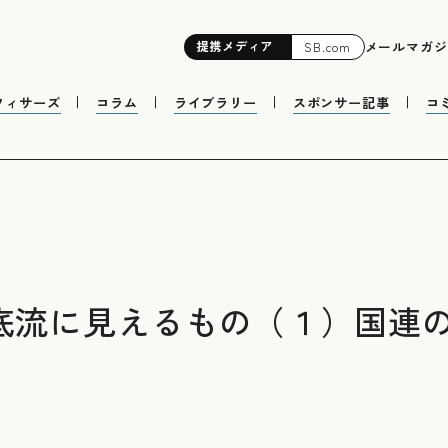
提携
メディア
メールマガジ
SB.com
フィサーズ
コラム
ライブラリー
スポンサー記事
コ
の底流に見えるもの（１）国連