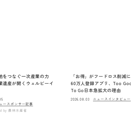
地をつなぐ一次産業の力
「お得」がフードロス削減
業遺産が開くウェルビーイ
60万人登録アプリ、Too Go
To Go日本急拡大の理由
ニュース
インタビュー
05
2026.08.03
ュー
スポンサー記事
ed by
農林水産省