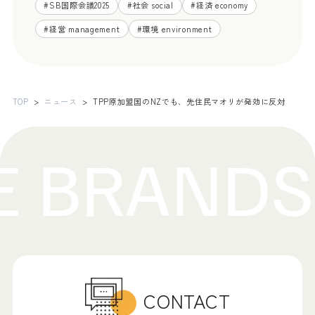
#
SB国際会議2025
#
社会 social
#
経済 economy
#
経営 management
#
環境 environment
TOP
ニュース
TPP原加盟国のNZでも、先住民マオリが発効に反対
CONTACT