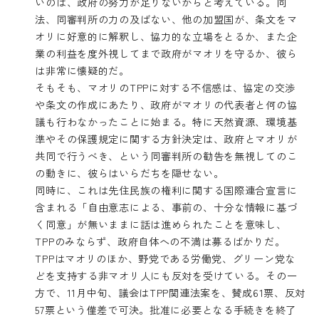
いのは、政府の努力が足りないからと考えている。同
法、同審判所の力の及ばない、他の加盟国が、条文をマ
オリに好意的に解釈し、協力的な立場をとるか、また企
業の利益を度外視してまで政府がマオリを守るか、彼ら
は非常に懐疑的だ。
そもそも、マオリのTPPに対する不信感は、協定の交渉
や条文の作成にあたり、政府がマオリの代表者と何の協
議も行わなかったことに始まる。特に天然資源、環境基
準やその保護規定に関する方針決定は、政府とマオリが
共同で行うべき、という同審判所の勧告を無視してのこ
の動きに、彼らはいらだちを隠せない。
同時に、これは先住民族の権利に関する国際連合宣言に
含まれる「自由意志による、事前の、十分な情報に基づ
く同意」が無いままに話は進められたことを意味し、
TPPのみならず、政府自体への不満は募るばかりだ。
TPPはマオリのほか、野党である労働党、グリーン党な
どを支持する非マオリ人にも反対を受けている。その一
方で、11月中旬、議会はTPP関連法案を、賛成61票、反対
57票という僅差で可決。批准に必要となる手続きを終了