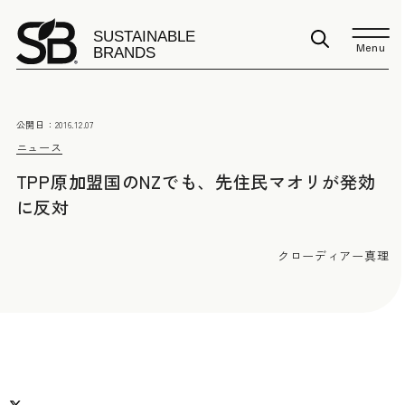
Menu
公開日：
2016.12.07
ニュース
TPP原加盟国のNZでも、先住民マオリが発効
に反対
クローディアー真理