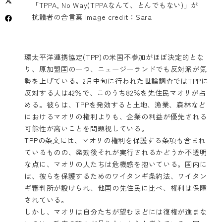
「TPPA, No Way(TPPAなんて、とんでもない)」が
抗議者の合言葉 Image credit：Sara
環太平洋連携協定(TPP)の米国不参加がほぼ決定的とな
り、原加盟国の一つ、ニュージーランドでも反対派が気
勢を上げている。2月中旬に行われた世論調査ではTPPに
反対する人は42％で、このうち82％を先住民マオリが占
める。彼らは、TPPを発効すると土地、漁業、森林など
におけるマオリの権利よりも、企業の利益が優先される
可能性が高いことを問題視している。
TPPの条文には、マオリの権利を保護する条項も含まれ
ているものの、発効後それが実行されるかどうか不透明
な点に、マオリの人たちは危機感を抱いている。国内に
は、彼らを保護するためのワイタンギ条約法、ワイタン
ギ審判所が設けられ、他国の先住民に比べ、権利は保障
されている。
しかし、マオリは自分たちが望むほどには復権が進まな