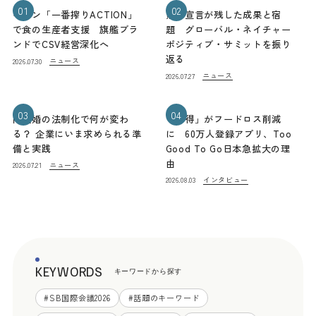
01
02
キリン「一番搾りACTION」
熊本宣言が残した成果と宿
で食の生産者支援 旗艦ブラ
題 グローバル・ネイチャー
ンドでCSV経営深化へ
ポジティブ・サミットを振り
返る
ニュース
2026.07.30
ニュース
2026.07.27
03
04
同性婚の法制化で何が変わ
「お得」がフードロス削減
る？ 企業にいま求められる準
に 60万人登録アプリ、Too
備と実践
Good To Go日本急拡大の理
由
ニュース
2026.07.21
インタビュー
2026.08.03
KEYWORDS
キーワードから探す
#
SB国際会議2026
#
話題のキーワード