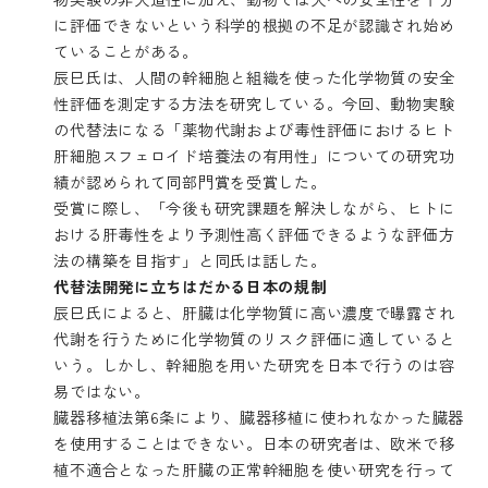
に評価できないという科学的根拠の不足が認識され始め
ていることがある。
辰巳氏は、人間の幹細胞と組織を使った化学物質の安全
性評価を測定する方法を研究している。今回、動物実験
の代替法になる「薬物代謝および毒性評価におけるヒト
肝細胞スフェロイド培養法の有用性」についての研究功
績が認められて同部門賞を受賞した。
受賞に際し、「今後も研究課題を解決しながら、ヒトに
おける肝毒性をより予測性高く評価できるような評価方
法の構築を目指す」と同氏は話した。
代替法開発に立ちはだかる日本の規制
辰巳氏によると、肝臓は化学物質に高い濃度で曝露され
代謝を行うために化学物質のリスク評価に適していると
いう。しかし、幹細胞を用いた研究を日本で行うのは容
易ではない。
臓器移植法第6条により、臓器移植に使われなかった臓器
を使用することはできない。日本の研究者は、欧米で移
植不適合となった肝臓の正常幹細胞を使い研究を行って