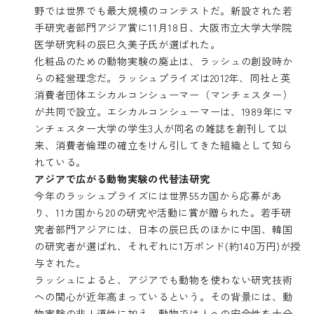
野では世界でも最大規模のコンテストだ。新設された若
手研究者部門アジア賞に11月18日、大阪市立大学大学院
医学研究科の辰巳久美子氏が選ばれた。
化粧品のための動物実験の廃止は、ラッシュの創設時か
らの経営理念だ。ラッシュプライズは2012年、同社と英
消費者団体エシカルコンシューマー（マンチェスター）
が共同で設立。エシカルコンシューマーは、1989年にマ
ンチェスター大学の学生3人が同名の雑誌を創刊して以
来、消費者倫理の確立をけん引してきた組織として知ら
れている。
アジアで広がる動物実験の代替法研究
今年のラッシュプライズには世界55カ国から応募があ
り、11カ国から20の研究や活動に賞が贈られた。若手研
究者部門アジアには、日本の辰巳氏のほかに中国、韓国
の研究者が選ばれ、それぞれに1万ポンド(約140万円)が授
与された。
ラッシュによると、アジアでも動物を使わない研究技術
への関心が近年高まっているという。その背景には、動
物実験の非人道性に加え、動物では人への安全性を十分