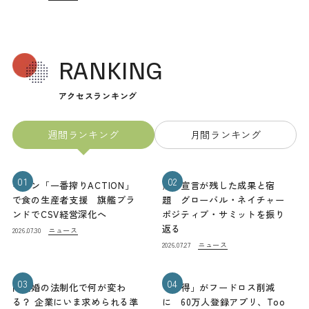
RANKING
アクセスランキング
週間ランキング
月間ランキング
01
02
キリン「一番搾りACTION」
熊本宣言が残した成果と宿
で食の生産者支援 旗艦ブラ
題 グローバル・ネイチャー
ンドでCSV経営深化へ
ポジティブ・サミットを振り
返る
ニュース
2026.07.30
ニュース
2026.07.27
03
04
同性婚の法制化で何が変わ
「お得」がフードロス削減
る？ 企業にいま求められる準
に 60万人登録アプリ、Too