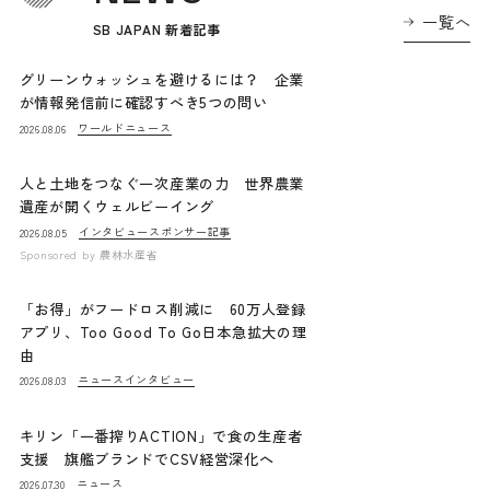
一覧へ
SB JAPAN 新着記事
グリーンウォッシュを避けるには？ 企業
が情報発信前に確認すべき5つの問い
ワールドニュース
2026.08.06
人と土地をつなぐ一次産業の力 世界農業
遺産が開くウェルビーイング
インタビュー
スポンサー記事
2026.08.05
Sponsored by
農林水産省
「お得」がフードロス削減に 60万人登録
アプリ、Too Good To Go日本急拡大の理
由
ニュース
インタビュー
2026.08.03
キリン「一番搾りACTION」で食の生産者
支援 旗艦ブランドでCSV経営深化へ
ニュース
2026.07.30