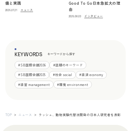
備と実践
Good To Go日本急拡大の理
由
ニュース
2026.07.21
インタビュー
2026.08.03
KEYWORDS
キーワードから探す
#
SB国際会議2026
#
話題のキーワード
#
SB国際会議2025
#
社会 social
#
経済 economy
#
経営 management
#
環境 environment
TOP
ニュース
ラッシュ、動物実験代替法開発の日本人研究者を表彰