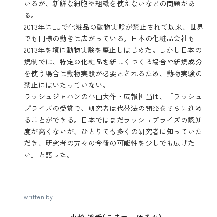
いるが、新鮮な細胞や組織を使えないなどの問題があ
る。
2013年にEUで化粧品の動物実験が禁止されて以来、世界
でも同様の動きは広がっている。日本の化粧品会社も
2013年を境に動物実験を廃止しはじめた。しかし日本の
規制では、特定の化粧品を新しくつくる場合や新規成分
を使う場合は動物実験が必要とされるため、動物実験の
禁止にはいたっていない。
ラッシュジャパンの小山大作・広報担当は、「ラッシュ
プライズの受賞で、研究者は代替法の開発をさらに進め
ることができる。日本ではまだラッシュプライズの認知
度が高くないが、ひとりでも多くの研究者に知っていた
だき、研究者の方々の今後の可能性を少しでも広げた
い」と語った。
written by
小松 遥香(こまつ・はるか)