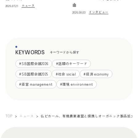
由
ニュース
2026.07.21
インタビュー
2026.08.03
KEYWORDS
キーワードから探す
#
SB国際会議2026
#
話題のキーワード
#
SB国際会議2025
#
社会 social
#
経済 economy
#
経営 management
#
環境 environment
TOP
ニュース
仏ピカール、有機農業連盟と提携しオーガニック製品拡大