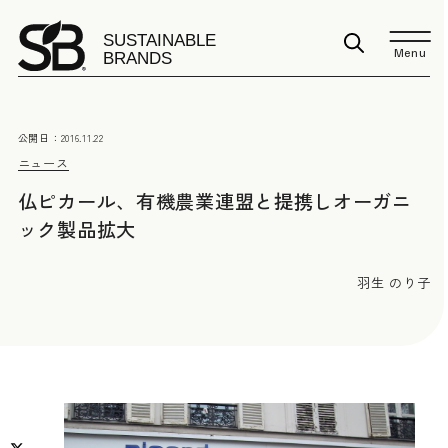
Menu
公開日：
2016.11.22
ニュース
仏ピカール、有機農業連盟と提携しオーガニ
ック製品拡大
羽生 のり子