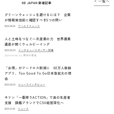
一覧へ
SB JAPAN 新着記事
グリーンウォッシュを避けるには？ 企業
が情報発信前に確認すべき5つの問い
ワールドニュース
2026.08.06
人と土地をつなぐ一次産業の力 世界農業
遺産が開くウェルビーイング
インタビュー
スポンサー記事
2026.08.05
Sponsored by
農林水産省
「お得」がフードロス削減に 60万人登録
アプリ、Too Good To Go日本急拡大の理
由
ニュース
インタビュー
2026.08.03
キリン「一番搾りACTION」で食の生産者
支援 旗艦ブランドでCSV経営深化へ
ニュース
2026.07.30