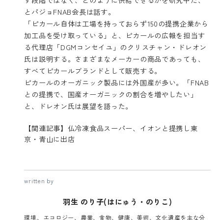
とパジョFNAB会長は話す。
「ピカール自体は工場を持っておらず150の提携企業から
加工品を受け取っている」と、ピカールの広報を担当す
る代理店「DGMコンセイユ」のクリスチャン・ドレオン
氏は説明する。さまざまなメーカーの商品であっても、
すべてピカールブランドとして販売する。
ピカールのオーガニック製品には外国産が多い。「FNAB
との提携で、国産オーガニックの割合を増やしたい」
と、ドレオン氏は展望を語った。
【関連記事】仏冷凍食品スーパー、イオンと提携し東
京・青山に出店
written by
羽生 のり子(はにゅう・のりこ)
環境、エコロジー、農業、食物、健康、美術、文化遺産を主な分