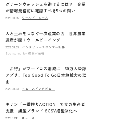
グリーンウォッシュを避けるには？ 企業
が情報発信前に確認すべき5つの問い
ワールドニュース
2026.08.06
人と土地をつなぐ一次産業の力 世界農業
遺産が開くウェルビーイング
インタビュー
スポンサー記事
2026.08.05
Sponsored by
農林水産省
「お得」がフードロス削減に 60万人登録
アプリ、Too Good To Go日本急拡大の理
由
ニュース
インタビュー
2026.08.03
キリン「一番搾りACTION」で食の生産者
支援 旗艦ブランドでCSV経営深化へ
ニュース
2026.07.30