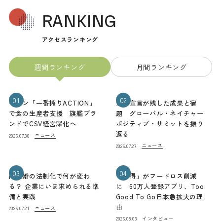
RANKING
アクセスランキング
週間ランキング
月間ランキング
01
02
キリン「一番搾りACTION」
熊本宣言が残した成果と宿
で食の生産者支援 旗艦ブラ
題 グローバル・ネイチャー
ンドでCSV経営深化へ
ポジティブ・サミットを振り
返る
ニュース
2026.07.30
ニュース
2026.07.27
03
04
同性婚の法制化で何が変わ
「お得」がフードロス削減
る？ 企業にいま求められる準
に 60万人登録アプリ、Too
備と実践
Good To Go日本急拡大の理
由
ニュース
2026.07.21
インタビュー
2026.08.03