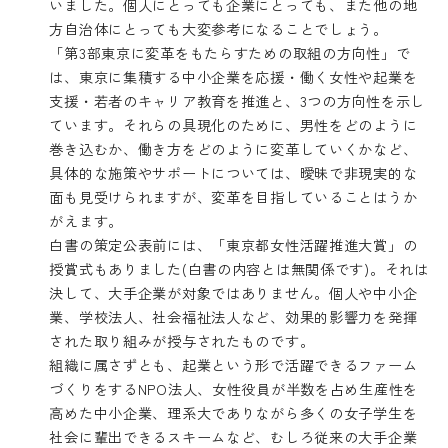
いました。個人にとっても企業にとっても、また他の地
方自治体にとっても大変参考になることでしょう。
「第3部東京に変革をもたらすための取組の方向性」で
は、東京に集積する中小企業を応援・働く女性や起業を
支援・若者のキャリア教育を推進と、3つの方向性を示し
ています。それらの具現化のために、男性をどのように
巻き込むか、働き方をどのように変革していくかなど、
具体的な施策やサポートについては、曖昧で非現実的な
面も見受けられますが、変革を目指していることはうか
がえます。
白書の策定公表前には、「東京都女性活躍推進大賞」の
授賞式もありました(白書の内容とは無関係です)。それは
決して、大手企業が対象ではありません。個人や中小企
業、学校法人、社会福祉法人など、効果的影響力を発揮
された取り組みが授与されたものです。
組織に属さずとも、起業という形で活躍できるファーム
づくりをするNPO法人、女性役員が半数を占め生産性を
高めた中小企業、理系大でありながら多くの女子学生を
社会に輩出できるスキームなど、むしろ従来の大手企業