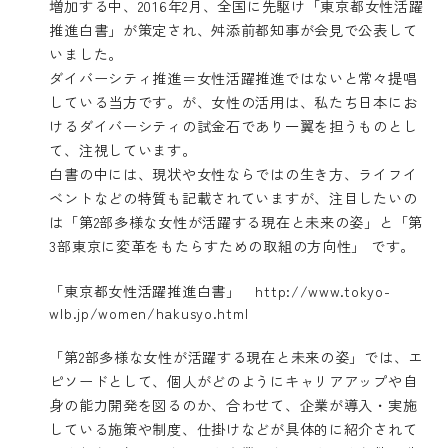
増加する中、2016年2月、全国に先駆け「東京都女性活躍
推進白書」が策定され、舛添前都知事が会見で公表して
いました。
ダイバーシティ推進＝女性活躍推進ではないと常々提唱
している当方です。が、女性の活用は、私たち日本にお
けるダイバーシティの試金石であり一翼を担うものとし
て、注視しています。
白書の中には、現状や女性ならではの生き方、ライフイ
ベントなどの特質も記載されていますが、注目したいの
は「第2部多様な女性が活躍する現在と未来の姿」と「第
3部東京に変革をもたらすための取組の方向性」 です。
「東京都女性活躍推進白書」 http://www.tokyo-
wlb.jp/women/hakusyo.html
「第2部多様な女性が活躍する現在と未来の姿」では、エ
ピソードとして、個人がどのようにキャリアアップや自
身の能力開発を図るのか、合わせて、企業が導入・実施
している施策や制度、仕掛けなどが具体的に紹介されて