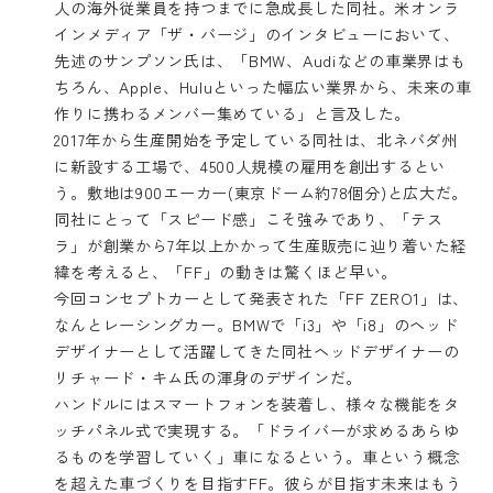
人の海外従業員を持つまでに急成長した同社。米オンラ
インメディア「ザ・バージ」のインタビューにおいて、
先述のサンプソン氏は、「BMW、Audiなどの車業界はも
ちろん、Apple、Huluといった幅広い業界から、未来の車
作りに携わるメンバー集めている」と言及した。
2017年から生産開始を予定している同社は、北ネバダ州
に新設する工場で、4500人規模の雇用を創出するとい
う。敷地は900エーカー(東京ドーム約78個分)と広大だ。
同社にとって「スピード感」こそ強みであり、「テス
ラ」が創業から7年以上かかって生産販売に辿り着いた経
緯を考えると、「FF」の動きは驚くほど早い。
今回コンセプトカーとして発表された「FF ZERO1」は、
なんとレーシングカー。BMWで「i3」や「i8」のヘッド
デザイナーとして活躍してきた同社ヘッドデザイナーの
リチャード・キム氏の渾身のデザインだ。
ハンドルにはスマートフォンを装着し、様々な機能をタ
ッチパネル式で実現する。「ドライバーが求めるあらゆ
るものを学習していく」車になるという。車という概念
を超えた車づくりを目指すFF。彼らが目指す未来はもう