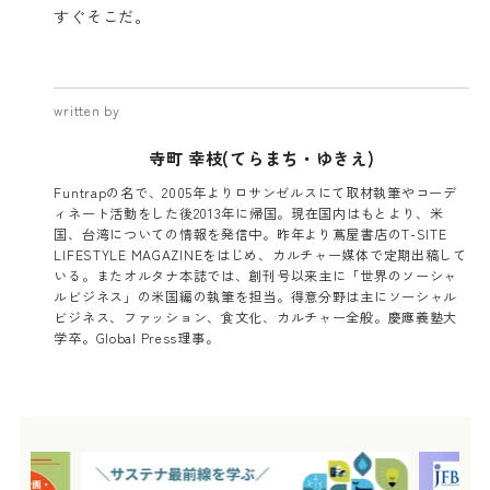
すぐそこだ。
written by
寺町 幸枝(てらまち・ゆきえ)
Funtrapの名で、2005年よりロサンゼルスにて取材執筆やコーデ
ィネート活動をした後2013年に帰国。現在国内はもとより、米
国、台湾についての情報を発信中。昨年より蔦屋書店のT-SITE
LIFESTYLE MAGAZINEをはじめ、カルチャー媒体で定期出稿して
いる。またオルタナ本誌では、創刊号以来主に「世界のソーシャ
ルビジネス」の米国編の執筆を担当。得意分野は主にソーシャル
ビジネス、ファッション、食文化、カルチャー全般。慶應義塾大
学卒。Global Press理事。