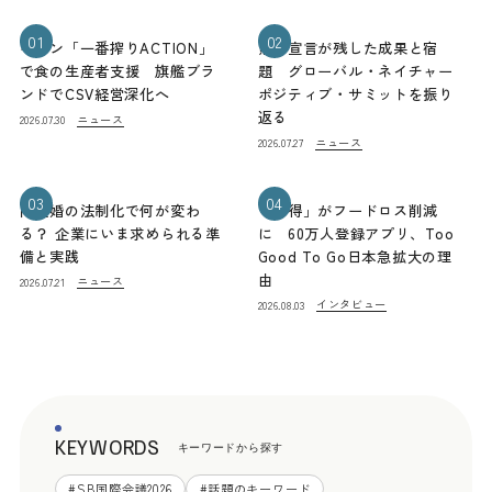
01
02
キリン「一番搾りACTION」
熊本宣言が残した成果と宿
で食の生産者支援 旗艦ブラ
題 グローバル・ネイチャー
ンドでCSV経営深化へ
ポジティブ・サミットを振り
返る
ニュース
2026.07.30
ニュース
2026.07.27
03
04
同性婚の法制化で何が変わ
「お得」がフードロス削減
る？ 企業にいま求められる準
に 60万人登録アプリ、Too
備と実践
Good To Go日本急拡大の理
由
ニュース
2026.07.21
インタビュー
2026.08.03
KEYWORDS
キーワードから探す
#
SB国際会議2026
#
話題のキーワード