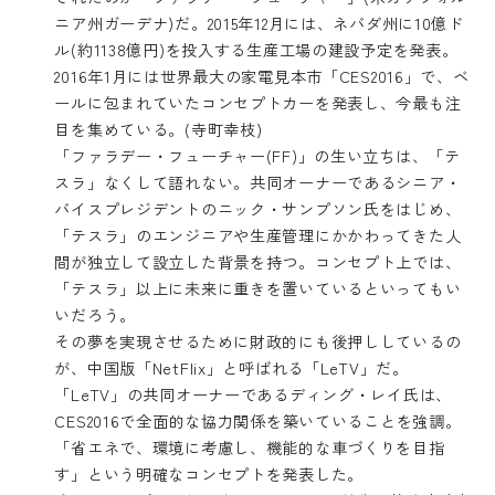
ニア州ガーデナ)だ。2015年12月には、ネバダ州に10億ド
ル(約1138億円)を投入する生産工場の建設予定を発表。
2016年1月には世界最大の家電見本市「CES2016」で、ベ
ールに包まれていたコンセプトカーを発表し、今最も注
目を集めている。(寺町幸枝)
「ファラデー・フューチャー(FF)」の生い立ちは、「テ
スラ」なくして語れない。共同オーナーであるシニア・
バイスプレジデントのニック・サンプソン氏をはじめ、
「テスラ」のエンジニアや生産管理にかかわってきた人
間が独立して設立した背景を持つ。コンセプト上では、
「テスラ」以上に未来に重きを置いているといってもい
いだろう。
その夢を実現させるために財政的にも後押ししているの
が、中国版「NetFlix」と呼ばれる「LeTV」だ。
「LeTV」の共同オーナーであるディング・レイ氏は、
CES2016で全面的な協力関係を築いていることを強調。
「省エネで、環境に考慮し、機能的な車づくりを目指
す」という明確なコンセプトを発表した。