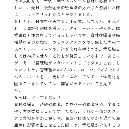
ある人財を同じ土俵に乗せるスケール設計が必要です。
しかし、先日、複数企業の管理職の方たちと懇談した際
に、ハッとさせられたことがありました。
各社とも、日本を代表する大手企業。もちろん、それぞ
れ、人事評価制度を導入し、ダイバーシティや女性活躍
推進にも注力をしていらっしゃいます。育休復帰者や時
短勤務者の話題で、やるべきタスクをやり残した際の本
人のモチベーションや、誰がそれを補うのか。管理職と
しては神経を使う、と誰もが発言している中で、ある方
が「そこで管理職がマネジメントしてはダメ」とおっし
ゃいました。管理職がAさんのフォローや、BさんとCさ
んのサポートをし、更にチームとしてサポート体制化を
図ることをしていては、弊害が出るというご意見でし
た。
ならば、どうするのか？
育休復帰者、時短勤務者、プロパー勤務者含め、全員に
やり方を委ねることです。ただし、それが一部のスタッ
フに負担がかかる偏りや、お互いに寄りかかり過ぎて生
産性に影響が出るなどした際には、管理職が介入するの