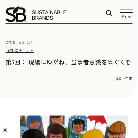
Menu
公開日：
2016.10.27
山岡 仁美
コラム
第5回： 現場にゆだね、当事者意識をはぐくむ
山岡 仁美