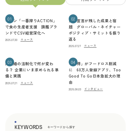
01
02
キリン「一番搾りACTION」
熊本宣言が残した成果と宿
で食の生産者支援 旗艦ブラ
題 グローバル・ネイチャー
ンドでCSV経営深化へ
ポジティブ・サミットを振り
返る
ニュース
2026.07.30
ニュース
2026.07.27
03
04
同性婚の法制化で何が変わ
「お得」がフードロス削減
る？ 企業にいま求められる準
に 60万人登録アプリ、Too
備と実践
Good To Go日本急拡大の理
由
ニュース
2026.07.21
インタビュー
2026.08.03
KEYWORDS
キーワードから探す