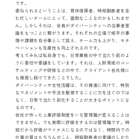
です。
委ねられるということは、育休復帰者、時短勤務者を含
む忙しいチームにとって、面倒なことなのかもしれませ
ん。しかしそれは、全員がダイバーシティへの当事者意
識をもつことに繋がります。それぞれの立場で相手の事
情や課題を自分事として捉え、チーム力も上がり、モチ
ベーションも生産性も向上されるのです。
考えてみれば私自身でも、日常業務の中で当たり前のよ
うに委任や委譲をしています。それは、人財育成のコン
サルティングや研修などの中で、クライアント各社様に
も推奨し続けてきたことでした。
ダイバーシティや女性活躍は、その推進に向けて、特別
なマネジメントや手法を駆使することに力を注ぐのでは
なく、日常で当たり前化することが大きなポイントにな
るのです。
会社が作った人事評価制度をいち管理職が変えることは
できません。でも実際に評価をするのは管理職です。時
短だから評価がマイナスになるのではなく、時間内での
仕事の質はもちろんのこと、時短勤務者の委譲のしかた