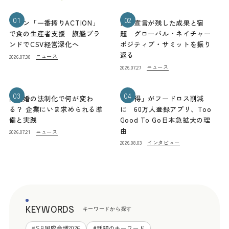
01
02
キリン「一番搾りACTION」
熊本宣言が残した成果と宿
で食の生産者支援 旗艦ブラ
題 グローバル・ネイチャー
ンドでCSV経営深化へ
ポジティブ・サミットを振り
返る
ニュース
2026.07.30
ニュース
2026.07.27
03
04
同性婚の法制化で何が変わ
「お得」がフードロス削減
る？ 企業にいま求められる準
に 60万人登録アプリ、Too
備と実践
Good To Go日本急拡大の理
由
ニュース
2026.07.21
インタビュー
2026.08.03
KEYWORDS
キーワードから探す
#
SB国際会議2026
#
話題のキーワード