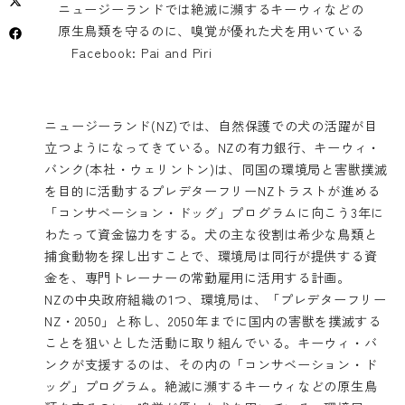
ニュージーランドでは絶滅に瀕するキーウィなどの
原生鳥類を守るのに、嗅覚が優れた犬を用いている
Facebook: Pai and Piri
ニュージーランド(NZ)では、自然保護での犬の活躍が目
立つようになってきている。NZの有力銀行、キーウィ・
バンク(本社・ウェリントン)は、同国の環境局と害獣撲滅
を目的に活動するプレデターフリーNZトラストが進める
「コンサベーション・ドッグ」プログラムに向こう3年に
わたって資金協力をする。犬の主な役割は希少な鳥類と
捕食動物を探し出すことで、環境局は同行が提供する資
金を、専門トレーナーの常勤雇用に活用する計画。
NZの中央政府組織の1つ、環境局は、「プレデターフリー
NZ・2050」と称し、2050年までに国内の害獣を撲滅する
ことを狙いとした活動に取り組んでいる。キーウィ・バ
ンクが支援するのは、その内の「コンサベーション・ド
ッグ」プログラム。絶滅に瀕するキーウィなどの原生鳥