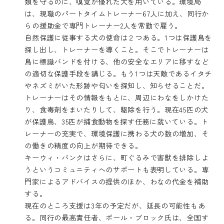
類を守るのに、嗅覚が優れた犬を用いている。環境局
は、現職のパートタイムトレーナー67人に加え、同行か
らの援助金で専門トレーナー2人を常勤で雇う。
自然保護に従事する犬の使命は２つある。1つは保護鳥を
探し出し、トレーナーを導くこと。そこでトレーナーは
鳥に標識バンドを付ける、他の安全なエリアに移すなど
の適切な保護手段を講じる。もう1つは天敵であるイタチ
やネズミがいた形跡や匂いを探知し、知らせることだ。
トレーナーはその情報をもとに、周辺にわなをしかけた
り、食毒剤をまいたりして、駆除を行う。現在45匹の犬
が保護鳥、35匹が捕食動物を探す任務に就いている。ト
レーナーの充実で、環境保護に携わる犬の数の増加、そ
の働きの精度の向上が期待できる。
キーウィ・バンクはさらに、町ぐるみで害獣を排除しよ
うというコミュニティへのサポートも表明している。専
門家によるアドバイスの提供のほか、わなの代金を補助
する。
現在のところ支援は3年の予定だが、延長の可能性もあ
る。同行の最高責任者、ポール・ブロック氏は、全国す