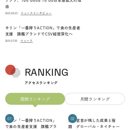
アプリ、Too Good To Go日本急拡大の理
由
ニュース
インタビュー
2026.08.03
キリン「一番搾りACTION」で食の生産者
支援 旗艦ブランドでCSV経営深化へ
ニュース
2026.07.30
RANKING
アクセスランキング
週間ランキング
月間ランキング
01
02
キリン「一番搾りACTION」
熊本宣言が残した成果と宿
で食の生産者支援 旗艦ブラ
題 グローバル・ネイチャー