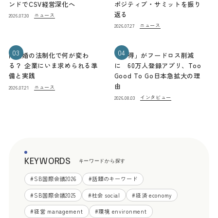
ンドでCSV経営深化へ
ポジティブ・サミットを振り
返る
ニュース
2026.07.30
ニュース
2026.07.27
03
04
同性婚の法制化で何が変わ
「お得」がフードロス削減
る？ 企業にいま求められる準
に 60万人登録アプリ、Too
備と実践
Good To Go日本急拡大の理
由
ニュース
2026.07.21
インタビュー
2026.08.03
KEYWORDS
キーワードから探す
#
SB国際会議2026
#
話題のキーワード
#
SB国際会議2025
#
社会 social
#
経済 economy
#
経営 management
#
環境 environment