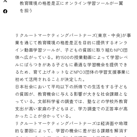
教育環境の格差是正にオンライン学習ツールが一翼
を担う
リクルートマーケティングパートナーズ(東京・中央)が事
業を通じて教育環境の格差是正を目的に提供するオンラ
イン動画学習ツールが、子どもの貧困に取り組むNPO団
体へ広がっている。約1500の授業動画によって学習レベ
ルにばらつきがある子どもに最適な学習機会を提供でき
るため、育て上げネットなどNPO3団体の学習支援事業に
初めて活用されることが決定した。
日本社会において平均以下の所得での生活をする子ども
の貧困が、教育機会に与える影響が大きな社会課題とな
っている。文部科学省の調査では、塾などの学校外教育
支出が高い家庭の子どもほど、学力調査での正答率が高
かったことが分かっている。
リクルートマーケティングパートナーズは経済面や地理
的な要因によって、学習の機会に差が出る課題を解消す