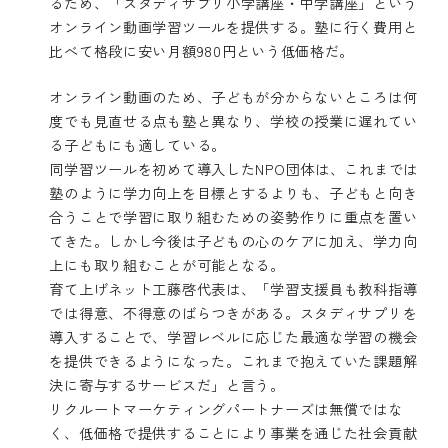
るため、「スタディサプリ小学講座・中学講座」という
オンライン動画学習ツールを提供する。塾に行く費用と
比べて格段に安い月額980円という低価格だ。
オンライン動画のため、子どもが分からないところは何
度でも見直せる点も塾と異なり、学校の授業に遅れてい
る子どもにも適している。
同学習ツールを初めて導入したNPO団体は、これまでは
塾のように学力向上を目標とするよりも、子どもと向き
合うことで学習に取り組むための姿勢作りに重点を置い
てきた。しかし今後は子どもの心のケアに加え、学力向
上にも取り組むことが可能となる。
育て上げネット工藤啓代表は、「学習支援員も教科指導
では得意、不得意のばらつきがある。スタディサプリを
導入することで、学習レベルに応じた最適な学習の機会
を提供できるようになった。これまで抱えていた課題解
決に寄与するサービスだ」と言う。
リクルートマーケティングパートナーズは無償ではな
く、低価格で提供することにより事業を通じた社会貢献