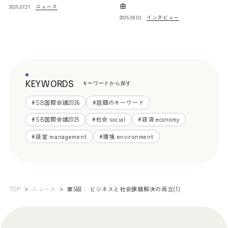
由
ニュース
2026.07.21
インタビュー
2026.08.03
KEYWORDS
キーワードから探す
#
SB国際会議2026
#
話題のキーワード
#
SB国際会議2025
#
社会 social
#
経済 economy
#
経営 management
#
環境 environment
TOP
ニュース
第5回： ビジネスと社会課題解決の両立(1)