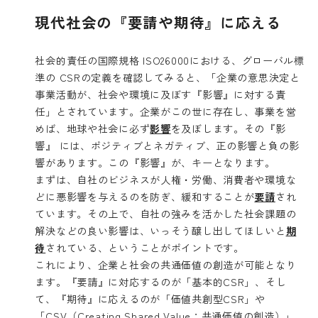
現代社会の『要請や期待』に応える
社会的責任の国際規格 ISO26000における、グローバル標
準の CSRの定義を確認してみると、「企業の意思決定と
事業活動が、社会や環境に及ぼす『影響』に対する責
任」とされています。企業がこの世に存在し、事業を営
めば、地球や社会に必ず
影響
を及ぼします。その『影
響』 には、ポジティブとネガティブ、正の影響と負の影
響があります。この『影響』が、キーとなります。
まずは、自社のビジネスが人権・労働、消費者や環境な
どに悪影響を与えるのを防ぎ、緩和することが
要請
され
ています。その上で、自社の強みを活かした社会課題の
解決などの良い影響は、いっそう醸し出してほしいと
期
待
されている、ということがポイントです。
これにより、企業と社会の共通価値の創造が可能となり
ます。『要請』に対応するのが「基本的CSR」、そし
て、『期待』に応えるのが「価値共創型CSR」や
「CSV（Creating Shared Value：共通価値の創造）」