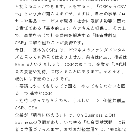
と捉えることができます。ともすると、「CSRからCSV
へ」という声が聞こえますが、まずは、自社の事業プロ
セスや製品・サービスが環境・社会に及ぼす影響に関わ
る責任である「基本的CSR」をきちんと担保し、その上
で、事業を通じて社会課題を解決する「価値共創型
CSR」に取り組むことが要諦です。
今日、「基本的CSR」は、ビジネスのファンダメンタル
ズと言っても過言ではありません。前者はMust、後者は
Shouldといえましょう。CSRの眼目は、企業が「現代社
会の要請や期待」に応えることにあります。それぞれ、
端的には下記のとおりです。
・要請…やってもらっては困る。やってもらわないと困
る ⇒ 基本的CSR
・期待…やってもらえたら、うれしい ⇒ 価値共創型
CSR、CSV
企業が『期待に応える』には、On Business とOff
Businessの側面があり、いわゆる「社会貢献活動」は後
者に位置づけられます。まだまだ経営層では、1990年代