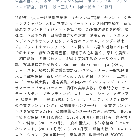
公益社団法人 日本マーケティング協会 「サステナブル・ブランデ
ィング講座」 講師 一般社団法人日本能率協会 主任講師
1982年 中央大学法学部卒業後、キヤノン販売(現キヤノンマーケテ
ィングジャパン) 入社。営業からマーケティング部門を経て、宣伝
部及びブランドマネジメントを担当後、CSR推進部長を経験。現
在は、企業や教育・研修機関等での講演・講義と共に、企業ブラ
ンディングやサステナビリティ分野のコンサルティングに携わ
る。ブランドやサステナビリティに関する社内啓発活動や社内外
でのセミナー講師の実績豊富。 聴き手の心に響く、楽しく奥深い
「細田語録」を持ち味とし、理論や実践手法のわかりやすい解
説・指導法に定評がある。 Sustainable Brands Japan(SB-J) コ
ラムニスト、経営品質協議会認定セルフアセッサー、一般社団法
人日本能率協会「新しい経営のあり方研究会」メンバー、土木学
会「土木広報大賞」 選定委員。社内外のブランディング・CSR・
サステナビリティのセミナー講師の実績多数。 ◎専門分野：サス
テナビリティ、ブランディング、コミュニケーション、メディア
史 ◎著書 等： 「選ばれ続ける会社とは―サステナビリティ時代
の企業ブランディング」(産業編集センター刊)、「企業ブランディ
ングを実現するCSR」(産業編集センター刊)共著、公益社団法人日
本監査役協会「月刊監査役」(2023年8月号) / 東洋経済・臨時増刊
「CSR特集」(2008.2.20号)、一般社団法人日本能率協会「JMAマ
ネジメント」(2013.10月号) / (2021.4月号)、環境会議「CSRコミュ
ニケーション」(2010年秋号)、東洋経済・就職情報誌「GOTO」