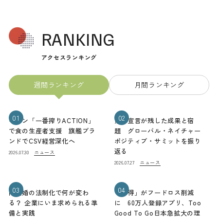
RANKING
アクセスランキング
週間ランキング
月間ランキング
01
02
キリン「一番搾りACTION」
熊本宣言が残した成果と宿
で食の生産者支援 旗艦ブラ
題 グローバル・ネイチャー
ンドでCSV経営深化へ
ポジティブ・サミットを振り
返る
ニュース
2026.07.30
ニュース
2026.07.27
03
04
同性婚の法制化で何が変わ
「お得」がフードロス削減
る？ 企業にいま求められる準
に 60万人登録アプリ、Too
備と実践
Good To Go日本急拡大の理