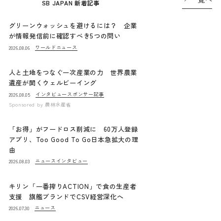
SB JAPAN 新着記事
グリーンウォッシュを避けるには？ 企業
が情報発信前に確認すべき5つの問い
ワールドニュース
2026.08.06
人と土地をつなぐ一次産業の力 世界農業
遺産が開くウェルビーイング
インタビュー
スポンサー記事
2026.08.05
Sponsored by
農林水産省
「お得」がフードロス削減に 60万人登録
アプリ、Too Good To Go日本急拡大の理
由
ニュース
インタビュー
2026.08.03
キリン「一番搾りACTION」で食の生産者
支援 旗艦ブランドでCSV経営深化へ
ニュース
2026.07.30