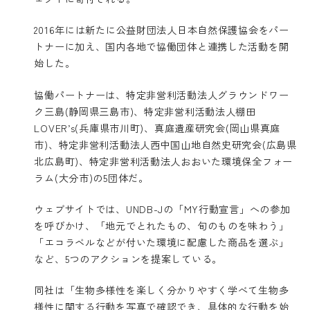
2016年には新たに公益財団法人日本自然保護協会をパー
トナーに加え、国内各地で協働団体と連携した活動を開
始した。
協働パートナーは、特定非営利活動法人グラウンドワー
ク三島(静岡県三島市)、特定非営利活動法人棚田
LOVER’s(兵庫県市川町)、真庭遺産研究会(岡山県真庭
市)、特定非営利活動法人西中国山地自然史研究会(広島県
北広島町)、特定非営利活動法人おおいた環境保全フォー
ラム(大分市)の5団体だ。
ウェブサイトでは、UNDB-Jの「MY行動宣言」への参加
を呼びかけ、「地元でとれたもの、旬のものを味わう」
「エコラベルなどが付いた環境に配慮した商品を選ぶ」
など、5つのアクションを提案している。
同社は「生物多様性を楽しく分かりやすく学べて生物多
様性に関する行動を写真で確認でき、具体的な行動を始