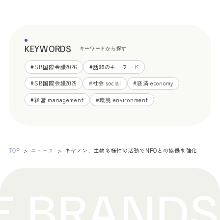
KEYWORDS
キーワードから探す
#
SB国際会議2026
#
話題のキーワード
#
SB国際会議2025
#
社会 social
#
経済 economy
#
経営 management
#
環境 environment
TOP
ニュース
キヤノン、生物多様性の活動でNPOとの協働を強化