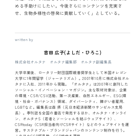
める手助けにしたい。今後さらにコンテンツを充実さ
せ、生物多様性の啓発に貢献していく」としている。
written by
吉田 広子(よしだ・ひろこ)
株式会社オルタナ オルタナ編集部 オルタナ副編集長
大学卒業後、ロータリー財団国際親善奨学生として米国オレゴン
大学に1年間留学（ジャーナリズム）。2007年10月に株式会社オル
タナに入社、2011年から現職。 「オルタナ」は2007年に創刊した
ソーシャル・イノベーション・マガジン。主な取材対象は、企業
の環境・CSR/CSV活動、第一次産業、自然エネルギー、ESG(環
境・社会・ガバナンス）領域、ダイバーシティ、障がい者雇用、
LGBTなど。編集長は森 摂（元日本経済新聞ロサンゼルス支局
長）。季刊誌を全国の書店で発売するほか、オルタナ・オンライ
ン、オルタナS（若者とソーシャルを結ぶウェブサイト）、
CSRtoday（CSR担当者向けCSRサイト）などのウェブサイトを運
営。サステナブル・ブランドジャパンのコンテンツ制作を行う。
このほかCSR部員塾、CSR検定を運営。