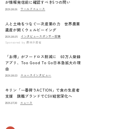
が情報発信前に確認すべき5つの問い
ワールドニュース
2026.08.06
人と土地をつなぐ一次産業の力 世界農業
遺産が開くウェルビーイング
インタビュー
スポンサー記事
2026.08.05
Sponsored by
農林水産省
「お得」がフードロス削減に 60万人登録
アプリ、Too Good To Go日本急拡大の理
由
ニュース
インタビュー
2026.08.03
キリン「一番搾りACTION」で食の生産者
支援 旗艦ブランドでCSV経営深化へ
ニュース
2026.07.30