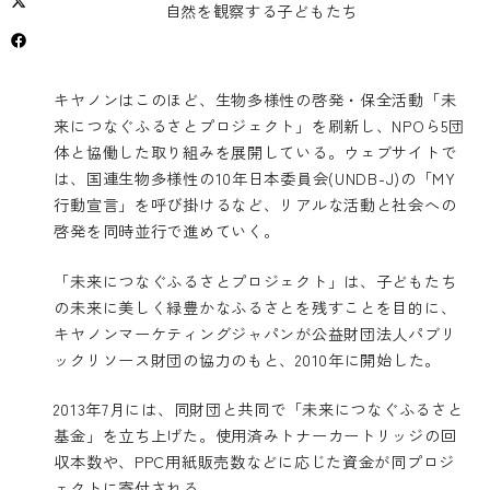
自然を観察する子どもたち
キヤノンはこのほど、生物多様性の啓発・保全活動「未
来につなぐふるさとプロジェクト」を刷新し、NPOら5団
体と協働した取り組みを展開している。ウェブサイトで
は、国連生物多様性の10年日本委員会(UNDB-J)の「MY
行動宣言」を呼び掛けるなど、リアルな活動と社会への
啓発を同時並行で進めていく。
「未来につなぐふるさとプロジェクト」は、子どもたち
の未来に美しく緑豊かなふるさとを残すことを目的に、
キヤノンマーケティングジャパンが公益財団法人パブリ
ックリソース財団の協力のもと、2010年に開始した。
2013年7月には、同財団と共同で「未来につなぐふるさと
基金」を立ち上げた。使用済みトナーカートリッジの回
収本数や、PPC用紙販売数などに応じた資金が同プロジ
ェクトに寄付される。