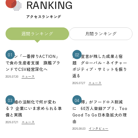
RANKING
アクセスランキング
週間ランキング
月間ランキング
01
02
キリン「一番搾りACTION」
熊本宣言が残した成果と宿
で食の生産者支援 旗艦ブラ
題 グローバル・ネイチャー
ンドでCSV経営深化へ
ポジティブ・サミットを振り
返る
ニュース
2026.07.30
ニュース
2026.07.27
03
04
同性婚の法制化で何が変わ
「お得」がフードロス削減
る？ 企業にいま求められる準
に 60万人登録アプリ、Too
備と実践
Good To Go日本急拡大の理
由
ニュース
2026.07.21
インタビュー
2026.08.03