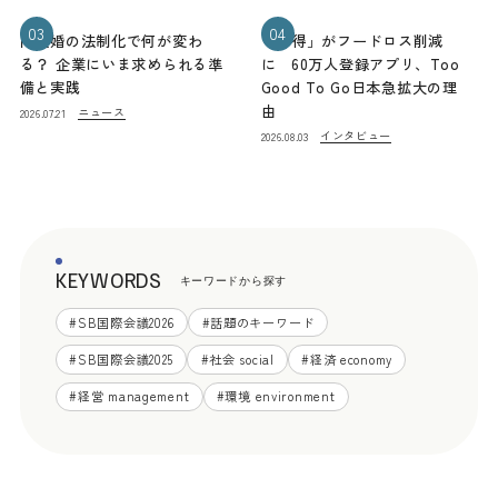
03
04
同性婚の法制化で何が変わ
「お得」がフードロス削減
る？ 企業にいま求められる準
に 60万人登録アプリ、Too
備と実践
Good To Go日本急拡大の理
由
ニュース
2026.07.21
インタビュー
2026.08.03
KEYWORDS
キーワードから探す
#
SB国際会議2026
#
話題のキーワード
#
SB国際会議2025
#
社会 social
#
経済 economy
#
経営 management
#
環境 environment