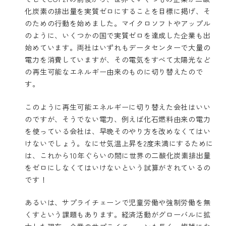
化炭素の排出量を実質ゼロにすることを目標に掲げ、そ
のための行動を始めました。マイクロソフトやアップル
のように、いくつかの国で実質ゼロを達成した企業も出
始めています。両社はいずれもデータセンターで大量の
電力を消費していますが、その電気をすべて太陽光など
の再生可能なエネルギー由来のものに切り替えたので
す。
このように再生可能エネルギーに切り替えた会社はいい
のですが、そうでない電力、例えば化石燃料由来の電力
を使っている会社は、早晩そのやり方を改めなくてはい
けないでしょう。なにせ気温上昇を2度未満にするために
は、これから10年ぐらいの間に世界の二酸化炭素排出量
をゼロにしなくてはいけないという試算がされているの
です！
あるいは、サプライチェーンで児童労働や強制労働を無
くすという課題もあります。経済活動がグローバルに拡