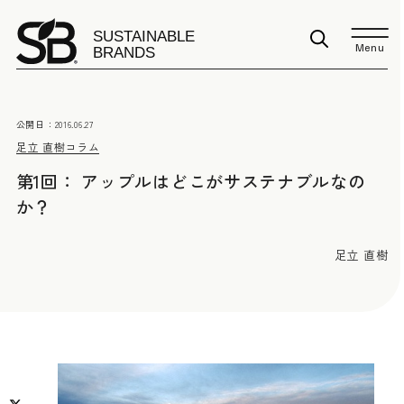
Menu
公開日：
2016.06.27
足立 直樹
コラム
第1回： アップルはどこがサステナブルなの
か？
足立 直樹