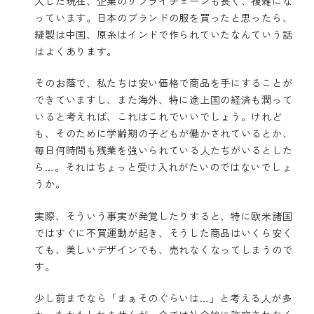
大した現在、企業のサプライチェーンも長く、複雑にな
っています。日本のブランドの服を買ったと思ったら、
縫製は中国、原糸はインドで作られていたなんていう話
はよくあります。
そのお蔭で、私たちは安い価格で商品を手にすることが
できていますし、また海外、特に途上国の経済も潤って
いると考えれば、これはこれでいいでしょう。けれど
も、そのために学齢期の子どもが働かされているとか、
毎日何時間も残業を強いられている人たちがいるとした
ら…。それはちょっと受け入れがたいのではないでしょ
うか。
実際、そういう事実が発覚したりすると、特に欧米諸国
ではすぐに不買運動が起き、そうした商品はいくら安く
ても、美しいデザインでも、売れなくなってしまうので
す。
少し前までなら「まぁそのぐらいは…」と考える人が多