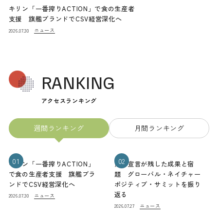
キリン「一番搾りACTION」で食の生産者
支援 旗艦ブランドでCSV経営深化へ
ニュース
2026.07.30
RANKING
アクセスランキング
週間ランキング
月間ランキング
01
02
キリン「一番搾りACTION」
熊本宣言が残した成果と宿
で食の生産者支援 旗艦ブラ
題 グローバル・ネイチャー
ンドでCSV経営深化へ
ポジティブ・サミットを振り
返る
ニュース
2026.07.30
ニュース
2026.07.27