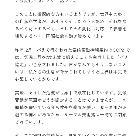
ンも変化する、という話です。
このことに懐疑的な方もいるようですが、世界中の多く
の自然科学者が、おそらくそうだろうと認め、それをな
るべく防止するべく、そしてその変化に対応して影響を
緩和するべく、国際社会も動き始めています。
昨年12月にパリで行なわれた気候変動枠組条約のCOP21で
は、気温上昇を2度未満に抑えることを主旨とした「パリ
協定」が合意されました。何がなんでもそうしないこと
には、私たちの生活が脅かされてしまうと世界は本気で
心配しているからです。
実際、そうした危機が世界中で顕在化しています。気候
変動が原因かどうか断定することはできませんが、この
原稿を書いている今も欧州を豪雨が襲い、セーヌ川が氾
濫する怖れがあるため、ルーブル美術館は一時的に閉鎖
されています。
そしてCOP21の前後から、世界でいくつもの企業が二酸