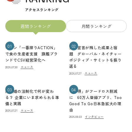
アクセスランキング
週間ランキング
月間ランキング
01
02
キリン「一番搾りACTION」
熊本宣言が残した成果と宿
で食の生産者支援 旗艦ブラ
題 グローバル・ネイチャー
ンドでCSV経営深化へ
ポジティブ・サミットを振り
返る
ニュース
2026.07.30
ニュース
2026.07.27
03
04
同性婚の法制化で何が変わ
「お得」がフードロス削減
る？ 企業にいま求められる準
に 60万人登録アプリ、Too
備と実践
Good To Go日本急拡大の理
由
ニュース
2026.07.21
インタビュー
2026.08.03