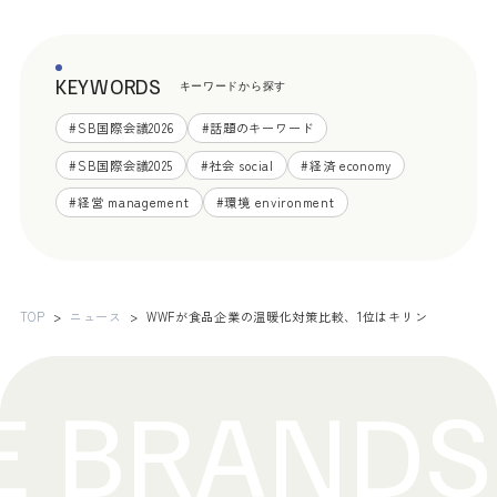
KEYWORDS
キーワードから探す
#
SB国際会議2026
#
話題のキーワード
#
SB国際会議2025
#
社会 social
#
経済 economy
#
経営 management
#
環境 environment
TOP
ニュース
WWFが食品企業の温暖化対策比較、1位はキリン