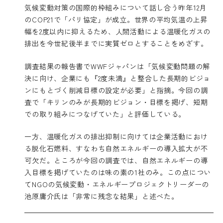
気候変動対策の国際的枠組みについて話し合う昨年12月
のCOP21で「パリ協定」が成立。世界の平均気温の上昇
幅を2度以内に抑えるため、人間活動による温暖化ガスの
排出を今世紀後半までに実質ゼロとすることをめざす。
調査結果の報告書でWWFジャパンは「気候変動問題の解
決に向け、企業にも『2度未満』と整合した長期的ビジョ
ンにもとづく削減目標の設定が必要」と指摘。今回の調
査で「キリンのみが長期的ビジョン・目標を掲げ、短期
での取り組みにつなげていた」と評価している。
一方、温暖化ガスの排出抑制に向けては企業活動におけ
る脱化石燃料、すなわち自然エネルギーの導入拡大が不
可欠だ。ところが今回の調査では、自然エネルギーの導
入目標を掲げていたのは味の素の1社のみ。この点につい
てNGOの気候変動・エネルギープロジェクトリーダーの
池原庸介氏は「非常に残念な結果」と述べた。