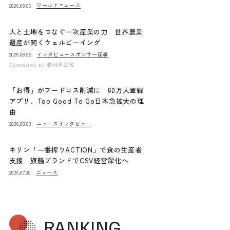
ワールドニュース
2026.08.06
人と土地をつなぐ一次産業の力 世界農業
遺産が開くウェルビーイング
インタビュー
スポンサー記事
2026.08.05
Sponsored by
農林水産省
「お得」がフードロス削減に 60万人登録
アプリ、Too Good To Go日本急拡大の理
由
ニュース
インタビュー
2026.08.03
キリン「一番搾りACTION」で食の生産者
支援 旗艦ブランドでCSV経営深化へ
ニュース
2026.07.30
RANKING