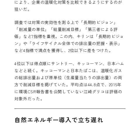
により、企業の温暖化対策を比較できるようにするのが
狙いだ。
調査では対策の実効性を測る上で「長期的ビジョン」
「削減量の単位」「総量削減目標」「第三者による評
価」など7指標を重視。この内、キリンは「長期的ビジョ
ン」や「ライフサイクル全体での排出量の把握・表示」
など4指標で満点を獲得し、2位以下に差をつけた。
4位以下は得点順にサントリー、キッコーマン、日本ハム
などと続く。キッコーマンと日本たばこは、温暖化ガス
の総排出量および原単位（生産量当たりの排出量）の両
方で削減目標を掲げていた。平均点は44.8点で、2015年
に環境CSR報告書を公開していない江崎グリコは評価の
対象外だった。
自然エネルギー導入で立ち遅れ