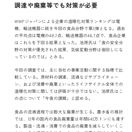
調達や廃棄等でも対策が必要
WWFジャパンによる企業の温暖化対策ランキングは電
機、輸送機器に続き今回の食品分野で第3弾となる。過去
の平均点は電機の48.7点、輸送機器の46.7点で、食品企業
はこれらを下回る結果となった。池原氏は「食の安全分
野の対策が優先された結果、気候変動分野は後回しにな
っているのでは」とみる。
今回の調査では、主に自社の事業活動に関する指標で比
較している。原材料の調達、流通などサプライチェー
ン、および消費や廃棄といったライフサイクル全体での
温暖化対策に関しては評価が十分ではない。池原氏はこ
の点について「今後の課題」と認める。
食品の流通過程では膨大な廃棄が生じる。農水省の推計
では、12年の国内の食品廃棄量は年間642万トンにも達す
る。製造・流通・消費での食品の廃棄を減らしていくこ