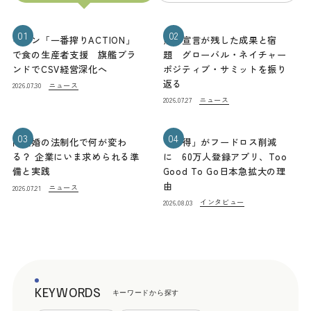
01
02
キリン「一番搾りACTION」
熊本宣言が残した成果と宿
で食の生産者支援 旗艦ブラ
題 グローバル・ネイチャー
ンドでCSV経営深化へ
ポジティブ・サミットを振り
返る
ニュース
2026.07.30
ニュース
2026.07.27
03
04
同性婚の法制化で何が変わ
「お得」がフードロス削減
る？ 企業にいま求められる準
に 60万人登録アプリ、Too
備と実践
Good To Go日本急拡大の理
由
ニュース
2026.07.21
インタビュー
2026.08.03
KEYWORDS
キーワードから探す