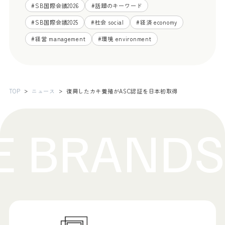
#
SB国際会議2026
#
話題のキーワード
#
SB国際会議2025
#
社会 social
#
経済 economy
#
経営 management
#
環境 environment
TOP
ニュース
復興したカキ養殖がASC認証を日本初取得