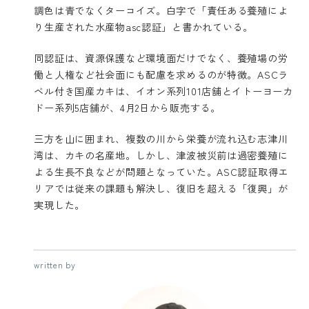
調色は青でなくターコイズ。白字で「責任ある養殖によ
り生産された水産物asc認証」と書かれている。
同認証は、資源保護など環境面だけでなく、養殖場の労
働と人権など社会面にも配慮を求めるのが特徴。ASCラ
ベル付き国産カキは、イオン系列101店舗とイトーヨーカ
ドー系列5店舗が、4月2日から販売する。
三方を山に囲まれ、複数の川から栄養が流れ込む志津川
湾は、カキの名産地。しかし、津波被災前は過密養殖に
よる生長不良などが問題となっていた。ASC認証取得エ
リアでは従来の課題も解決し、復旧を超える「復興」が
実現した。
written by