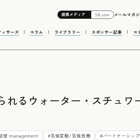
提携
メディア
メールマガジ
SB.com
フィサーズ
コラム
ライブラリー
スポンサー記事
コ
られるウォーター・スチュワ
経営 management
#
気候変動/気候危機
#
パートナーシップ