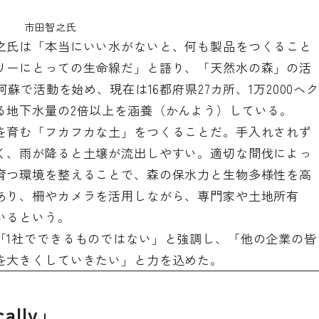
市田智之氏
之氏は「本当にいい水がないと、何も製品をつくること
リーにとっての生命線だ」と語り、「天然水の森」の活
蘇で活動を始め、現在は16都府県27カ所、1万2000ヘ
る地下水量の2倍以上を涵養（かんよう）している。
を育む「フカフカな土」をつくることだ。手入れされず
く、雨が降ると土壌が流出しやすい。適切な間伐によっ
育つ環境を整えることで、森の保水力と生物多様性を高
あり、柵やカメラを活用しながら、専門家や土地所有
いるという。
「1社でできるものではない」と強調し、「他の企業の皆
を大きくしていきたい」と力を込めた。
ocally」