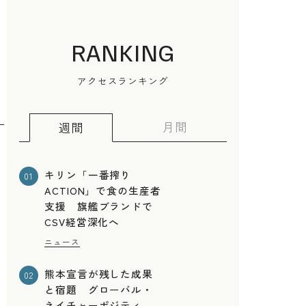
RANKING
さ
アクセスランキング
月間
週間
キリン「一番搾り
01
ACTION」で食の生産者
支援 旗艦ブランドで
CSV経営深化へ
ニュース
す
熊本宣言が残した成果
02
と宿題 グローバル・
ネイチャーポジティ