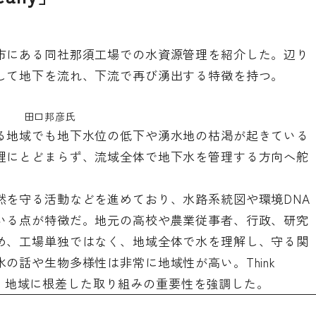
市にある同社那須工場での水資源管理を紹介した。辺り
して地下を流れ、下流で再び湧出する特徴を持つ。
田口邦彦氏
る地域でも地下水位の低下や湧水地の枯渇が起きている
理にとどまらず、流域全体で地下水を管理する方向へ舵
然を守る活動などを進めており、水路系統図や環境DNA
いる点が特徴だ。地元の高校や農業従事者、行政、研究
め、工場単独ではなく、地域全体で水を理解し、守る関
の話や生物多様性は非常に地域性が高い。Think
大事だ」と述べ、地域に根差した取り組みの重要性を強調した。