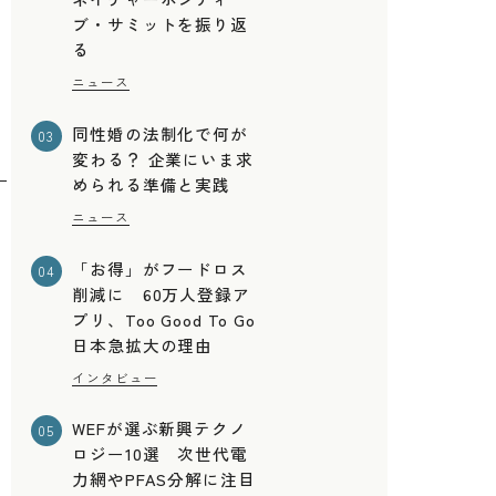
ブ・サミットを振り返
る
ニュース
同性婚の法制化で何が
03
変わる？ 企業にいま求
められる準備と実践
ニュース
「お得」がフードロス
04
削減に 60万人登録ア
プリ、Too Good To Go
日本急拡大の理由
インタビュー
WEFが選ぶ新興テクノ
05
ロジー10選 次世代電
力網やPFAS分解に注目