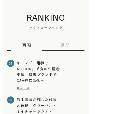
RANKING
アクセスランキング
月間
週間
で
キリン「一番搾り
01
ACTION」で食の生産者
支援 旗艦ブランドで
CSV経営深化へ
ニュース
熊本宣言が残した成果
02
と宿題 グローバル・
ネイチャーポジティ