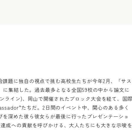
会課題に独自の視点で挑む高校生たちが今年2月、「サス
浜」に集結した。過去最多となる全国59校の中から論文に
オンライン)、岡山で開催されたブロック大会を経て、国
mbassador”たちだ。2日間のイベント中、関心のある多く
びを深めた彼ら彼女らが最後に行ったプレゼンテーショ
s達成への貢献を呼びかける、大人たちにも大きな示唆