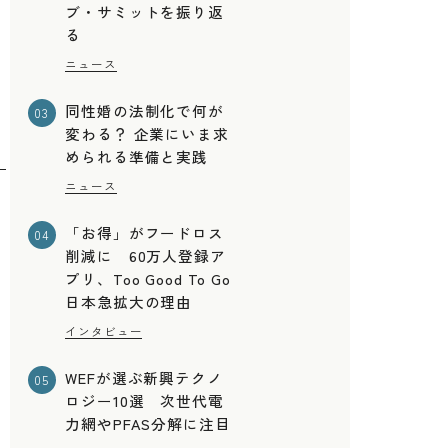
ブ・サミットを振り返
に
る
ニュース
同性婚の法制化で何が
03
変わる？ 企業にいま求
められる準備と実践
ニュース
「お得」がフードロス
04
削減に 60万人登録ア
プリ、Too Good To Go
日本急拡大の理由
インタビュー
WEFが選ぶ新興テクノ
05
ロジー10選 次世代電
力網やPFAS分解に注目