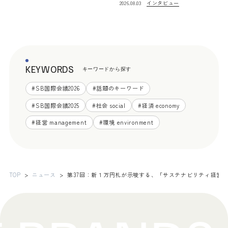
インタビュー
2026.08.03
KEYWORDS
キーワードから探す
#
SB国際会議2026
#
話題のキーワード
#
SB国際会議2025
#
社会 social
#
経済 economy
#
経営 management
#
環境 environment
TOP
ニュース
第37回：新１万円札が示唆する、「サステナビリティ経営