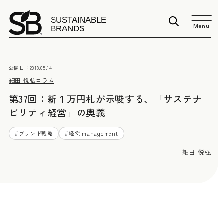
Menu
公開日：
2019.05.14
細田 悦弘
コラム
第37回：新１万円札が示唆する、「サステナ
ビリティ経営」の奥義
#
ブランド戦略
#
経営 management
細田 悦弘