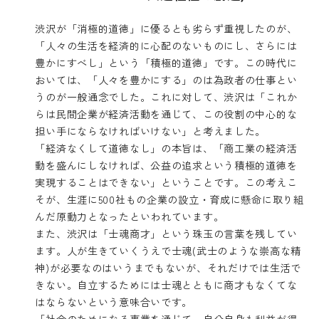
渋沢が「消極的道徳」に優るとも劣らず重視したのが、
「人々の生活を経済的に心配のないものにし、さらには
豊かにすべし」という「積極的道徳」です。この時代に
おいては、「人々を豊かにする」のは為政者の仕事とい
うのが一般通念でした。これに対して、渋沢は「これか
らは民間企業が経済活動を通じて、この役割の中心的な
担い手にならなければいけない」と考えました。
「経済なくして道徳なし」の本旨は、「商工業の経済活
動を盛んにしなければ、公益の追求という積極的道徳を
実現することはできない」ということです。この考えこ
そが、生涯に500社もの企業の設立・育成に懸命に取り組
んだ原動力となったといわれています。
また、渋沢は「士魂商才」という珠玉の言葉を残してい
ます。人が生きていくうえで士魂(武士のような崇高な精
神)が必要なのはいうまでもないが、それだけでは生活で
きない。自立するためには士魂とともに商才もなくてな
はならないという意味合いです。
「社会のためになる事業を通じて、自分自身も利益が得