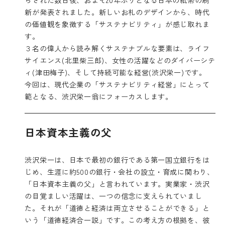
新が発表されました。新しいお札のデザインから、時代
の価値観を象徴する「サステナビリティ」が感じ取れま
す。
３名の偉人から読み解くサステナブルな要素は、ライフ
サイエンス(北里柴三郎)、女性の活躍などのダイバーシテ
ィ(津田梅子)、そして持続可能な経営(渋沢栄一)です。
今回は、現代企業の「サステナビリティ経営」にとって
範となる、渋沢栄一翁にフォーカスします。
日本資本主義の父
渋沢栄一は、日本で最初の銀行である第一国立銀行をは
じめ、生涯に約500の銀行・会社の設立・育成に関わり、
「日本資本主義の父」と言われています。実業家・渋沢
の目覚ましい活躍は、一つの信念に支えられていまし
た。それが「道徳と経済は両立させることができる」と
いう「道徳経済合一説」です。この考え方の根拠を、彼