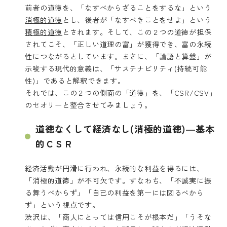
前者の道徳を、「なすべからざることをするな」という
消極的道徳
とし、後者が「なすべきことをせよ」という
積極的道徳
とされます。そして、この２つの道徳が担保
されてこそ、「正しい道理の富」が獲得でき、富の永続
性につながるとしています。まさに、「論語と算盤」が
示唆する現代的意義は、「サステナビリティ(持続可能
性)」であると解釈できます。
それでは、この２つの側面の「道徳」を、「CSR/CSV」
のセオリーと整合させてみましょう。
道徳なくして経済なし(消極的道徳)―基本
的ＣＳＲ
経済活動が円滑に行われ、永続的な利益を得るには、
「消極的道徳」が不可欠です。すなわち、「不誠実に振
る舞うべからず」「自己の利益を第一には図るべから
ず」という視点です。
渋沢は、「商人にとっては信用こそが根本だ」「うそな