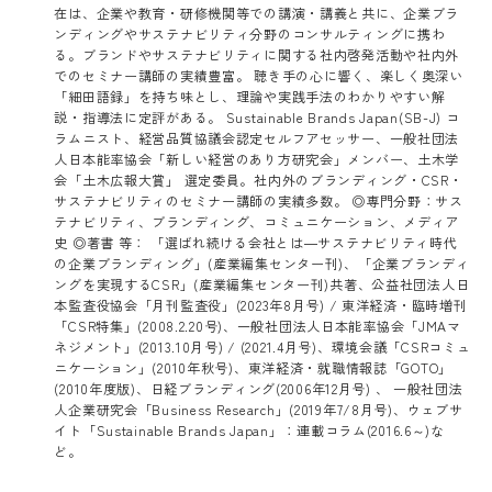
在は、企業や教育・研修機関等での講演・講義と共に、企業ブラ
ンディングやサステナビリティ分野のコンサルティングに携わ
る。ブランドやサステナビリティに関する社内啓発活動や社内外
でのセミナー講師の実績豊富。 聴き手の心に響く、楽しく奥深い
「細田語録」を持ち味とし、理論や実践手法のわかりやすい解
説・指導法に定評がある。 Sustainable Brands Japan(SB-J) コ
ラムニスト、経営品質協議会認定セルフアセッサー、一般社団法
人日本能率協会「新しい経営のあり方研究会」メンバー、土木学
会「土木広報大賞」 選定委員。社内外のブランディング・CSR・
サステナビリティのセミナー講師の実績多数。 ◎専門分野：サス
テナビリティ、ブランディング、コミュニケーション、メディア
史 ◎著書 等： 「選ばれ続ける会社とは―サステナビリティ時代
の企業ブランディング」(産業編集センター刊)、「企業ブランディ
ングを実現するCSR」(産業編集センター刊)共著、公益社団法人日
本監査役協会「月刊監査役」(2023年8月号) / 東洋経済・臨時増刊
「CSR特集」(2008.2.20号)、一般社団法人日本能率協会「JMAマ
ネジメント」(2013.10月号) / (2021.4月号)、環境会議「CSRコミュ
ニケーション」(2010年秋号)、東洋経済・就職情報誌「GOTO」
(2010年度版)、日経ブランディング(2006年12月号) 、 一般社団法
人企業研究会「Business Research」(2019年7/8月号)、ウェブサ
イト「Sustainable Brands Japan」：連載コラム(2016.6～)な
ど。