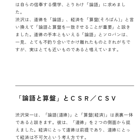
は自らの信奉する儒学、とりわけ「論語」に求めまし
た。
渋沢は、道徳を「論語」、経済を「算盤(そろばん)」と言
い換えて「論語と算盤を一致させることが重要」と説き
ました。道徳の手本ともいえる「論語」とソロバンは、
一見、とても不釣り合いでかけ離れたものとされがちで
すが、実はとても近いものであると唱えています。
「論語と算盤」とＣＳＲ／ＣＳＶ
渋沢栄一は、「論語(道徳)」と「算盤(経済)」は表裏一体
であると説きます。彼は、「道徳」を２つの側面から捉
えました。経済にとって道徳は前提であり、道徳にとっ
て経済は不可欠という考え方です。