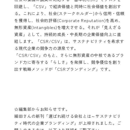
回避し、「CSV」で経済価値と同時に社会価値を創出す
る。これにより、社会(ステークホルダー)から信用・信頼
を獲得し、社会的評価(Corporate Reputation)を高め、
無形資産(Intangibles)を増大させる。それが「見えざる
資産」として、持続的成長・中長期の企業価値向上に直
結します。「CSR/CSV」は、サステナビリティを希求す
る現代企業の競争力の源泉です。
「CSR/CSV」のもと、さらに無形資産の中核であるブラ
ンド力に寄与する「らしさ」を発揮し、競争優位を創り
出す戦略メソッドが「CSRブランディング」です。
☆編集部からお知らせです。
細田さんの新刊「選ばれ続ける会社とは～サステナビリ
ティ時代の企業ブランディング」が上梓されました。ご
関心のある方は、以下より詳細をご覧下さい。