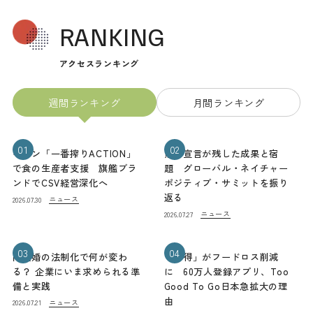
RANKING
アクセスランキング
週間ランキング
月間ランキング
01
02
キリン「一番搾りACTION」
熊本宣言が残した成果と宿
で食の生産者支援 旗艦ブラ
題 グローバル・ネイチャー
ンドでCSV経営深化へ
ポジティブ・サミットを振り
返る
ニュース
2026.07.30
ニュース
2026.07.27
03
04
同性婚の法制化で何が変わ
「お得」がフードロス削減
る？ 企業にいま求められる準
に 60万人登録アプリ、Too
備と実践
Good To Go日本急拡大の理
由
ニュース
2026.07.21