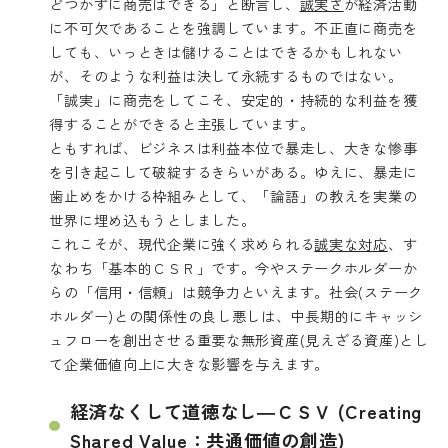
どつかずに商売はできる」と断言し、
誠実さ
が経済活動
に不可欠であることを強調しています。不正直に商売を
しても、いっときは儲けることはできるかもしれない
が、そのような利益は決して永続するものではない。
「誠実」に商売をしてこそ、安定的・持続的な利益を獲
得することができると主張しています。
ともすれば、ビジネスは利益本位で暴走し、大きな惨事
を引き起こして破綻するきらいがある。ゆえに、暴走に
歯止めをかける枠組みとして、「論語」の教えを実業の
世界に埋め込もうとしました。
これこそが、現代企業に強く求められる
誠実な対応
、す
なわち「基本的ＣＳＲ」です。今やステークホルダーか
らの「信用・信頼」は競争力といえます。社会(ステーク
ホルダー)との関係性の良し悪しは、中長期的にキャッシ
ュフローを創出させる重要な無形資産(見えざる資産)とし
て企業価値向上に大きな影響を与えます。
経済なくして道徳なし―ＣＳＶ (Creating
Shared Value：共通価値の創造)