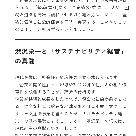
られる」「経済(営利)なくして道徳(公益)なし」という
利
潤と道徳を高次に調和させる
取り組み方は、まさに「経
済的価値と社会的価値を同時に実現する」というＣＳＶ
のセオリーと相通ずるといえましょう。
渋沢栄一と「サステナビリティ経営」
の真髄
現代企業は、社会性と経済性の両立が求められます。
「企業の健全性」と「地球や社会の健全性」との相互依
存性を認識することが、経営の矜持です。
企業が持続的成長をしたければ、健全な社会が前提とな
る。健全な社会は盤石な地球があればこそ成り立つ。こ
うした文脈で事業を営むことが「サステナビリティ経
営」の基本姿勢とすると、まさに、渋沢栄一の信念は、
現代経営の真髄といえましょう。
社会の要請に誠実に対応する「基本的CSR」でリスクを