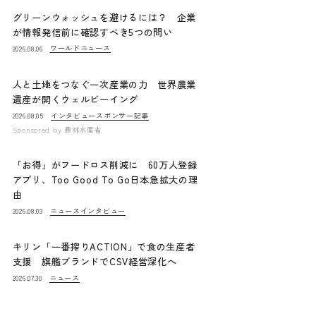
グリーンウォッシュを避けるには？ 企業
が情報発信前に確認すべき5つの問い
ワールドニュース
2026.08.06
人と土地をつなぐ一次産業の力 世界農業
遺産が開くウェルビーイング
インタビュー
スポンサー記事
2026.08.05
Sponsored by
農林水産省
「お得」がフードロス削減に 60万人登録
アプリ、Too Good To Go日本急拡大の理
由
ニュース
インタビュー
2026.08.03
キリン「一番搾りACTION」で食の生産者
支援 旗艦ブランドでCSV経営深化へ
ニュース
2026.07.30