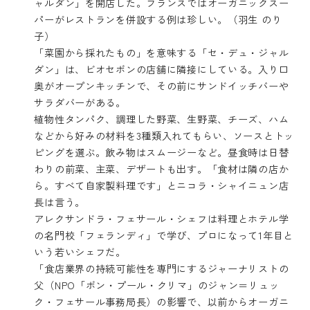
ャルダン」を開店した。フランスではオーガニックスー
パーがレストランを併設する例は珍しい。（羽生 のり
子）
「菜園から採れたもの」を意味する「セ・デュ・ジャル
ダン」は、ビオセボンの店舗に隣接にしている。入り口
奥がオープンキッチンで、その前にサンドイッチバーや
サラダバーがある。
植物性タンパク、調理した野菜、生野菜、チーズ、ハム
などから好みの材料を3種類入れてもらい、ソースとトッ
ピングを選ぶ。飲み物はスムージーなど。昼食時は日替
わりの前菜、主菜、デザートも出す。「食材は隣の店か
ら。すべて自家製料理です」とニコラ・シャイニュン店
長は言う。
アレクサンドラ・フェサール・シェフは料理とホテル学
の名門校「フェランディ」で学び、プロになって1年目と
いう若いシェフだ。
「食店業界の持続可能性を専門にするジャーナリストの
父（NPO「ボン・プール・クリマ」のジャン＝リュッ
ク・フェサール事務局長）の影響で、以前からオーガニ