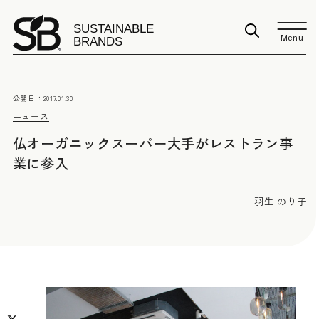
Menu
公開日：
2017.01.30
ニュース
仏オーガニックスーパー大手がレストラン事
業に参入
羽生 のり子