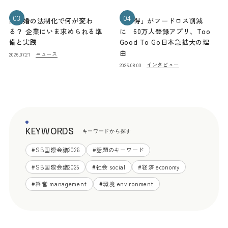
03
04
同性婚の法制化で何が変わ
「お得」がフードロス削減
る？ 企業にいま求められる準
に 60万人登録アプリ、Too
備と実践
Good To Go日本急拡大の理
由
ニュース
2026.07.21
インタビュー
2026.08.03
KEYWORDS
キーワードから探す
#
SB国際会議2026
#
話題のキーワード
#
SB国際会議2025
#
社会 social
#
経済 economy
#
経営 management
#
環境 environment