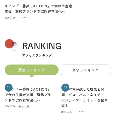
キリン「一番搾りACTION」で食の生産者
支援 旗艦ブランドでCSV経営深化へ
ニュース
2026.07.30
RANKING
アクセスランキング
週間ランキング
月間ランキング
01
02
キリン「一番搾りACTION」
熊本宣言が残した成果と宿
で食の生産者支援 旗艦ブラ
題 グローバル・ネイチャー
ンドでCSV経営深化へ
ポジティブ・サミットを振り
返る
ニュース
2026.07.30
ニュース
2026.07.27