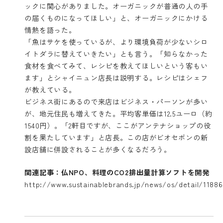
ックに関心がありました。オーガニックが普通の人の手
の届くものになってほしい」と、オーガニックにかける
情熱を語った。
「魚はサケを使っているが、より環境負荷が少ないシロ
イトダラに替えていきたい」とも言う。「知らなかった
食材を食べてみて、レシピを教えてほしいという客もい
ます」とシャイニュン店長は説明する。レシピはシェフ
が教えている。
ビジネス街にあるので来店はビジネス・パーソンが多い
が、地元住民も増えてきた。平均客単価は12.5ユーロ（約
1540円）。「2軒目ですが、ここがアンテナショップの役
割を果たしています」と店長。この店がビオセボンの新
設店舗に併設されることが多くなるだろう。
関連記事：仏NPO、料理のCO2排出量計算ソフトを開発
http://www.sustainablebrands.jp/news/os/detail/11886