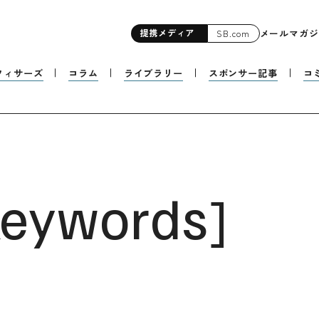
提携
メディア
メールマガジ
SB.com
フィサーズ
コラム
ライブラリー
スポンサー記事
コ
eywords
]