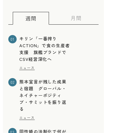
月間
週間
キリン「一番搾り
01
ACTION」で食の生産者
支援 旗艦ブランドで
CSV経営深化へ
ニュース
熊本宣言が残した成果
02
と宿題 グローバル・
ネイチャーポジティ
ブ・サミットを振り返
る
ニュース
同性婚の法制化で何が
03