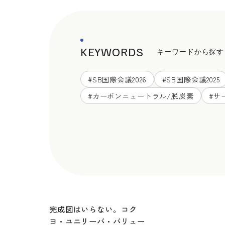
KEYWORDS
キーワードから探す
#
SB国際会議2026
#
SB国際会議2025
#
カーボンニュートラル/脱炭素
#
サ
完成図はいらない。コク
ヨ・ユニリーバ・バリュー