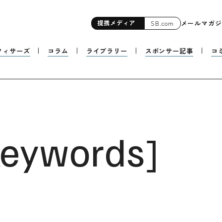
提携
メディア
メールマガジ
SB.com
フィサーズ
コラム
ライブラリー
スポンサー記事
コ
eywords
]