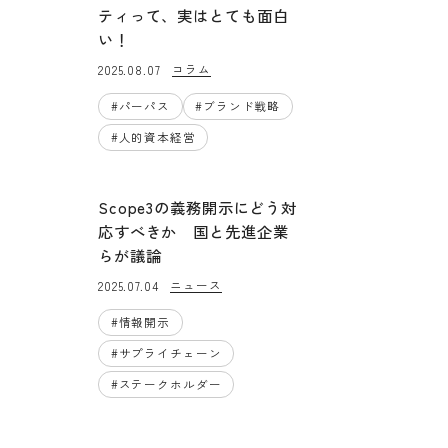
ティって、実はとても面白
い！
コラム
2025.08.07
#
パーパス
#
ブランド戦略
#
人的資本経営
Scope3の義務開示にどう対
応すべきか 国と先進企業
らが議論
ニュース
2025.07.04
#
情報開示
#
サプライチェーン
#
ステークホルダー