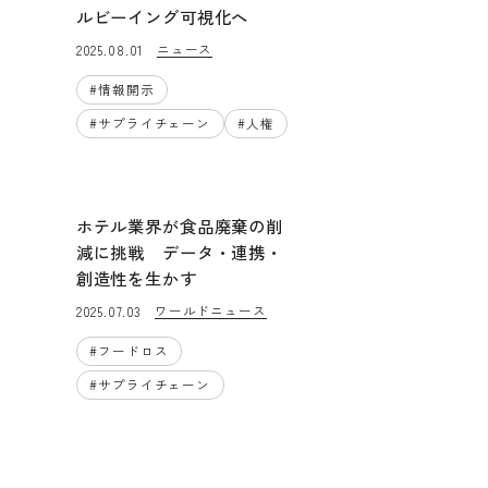
ルビーイング可視化へ
ニュース
2025.08.01
#
情報開示
#
サプライチェーン
#
人権
ホテル業界が食品廃棄の削
減に挑戦 データ・連携・
創造性を生かす
ワールドニュース
2025.07.03
#
フードロス
#
サプライチェーン