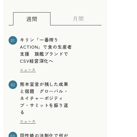
月間
週間
キリン「一番搾り
01
ACTION」で食の生産者
支援 旗艦ブランドで
CSV経営深化へ
ニュース
熊本宣言が残した成果
02
と宿題 グローバル・
ネイチャーポジティ
ブ・サミットを振り返
る
ニュース
同性婚の法制化で何が
03