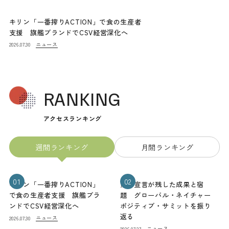
キリン「一番搾りACTION」で食の生産者
支援 旗艦ブランドでCSV経営深化へ
ニュース
2026.07.30
RANKING
アクセスランキング
週間ランキング
月間ランキング
01
02
キリン「一番搾りACTION」
熊本宣言が残した成果と宿
で食の生産者支援 旗艦ブラ
題 グローバル・ネイチャー
ンドでCSV経営深化へ
ポジティブ・サミットを振り
返る
ニュース
2026.07.30
ニュース
2026.07.27