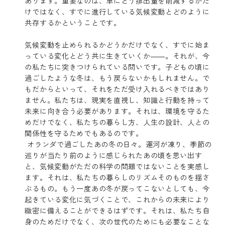
あります。重要なのは、単にどう排出量を削減するかだ
けではなく、すでに進行している気候変動とどのように
共存するかということです。
気候変動を止められるかどうかだけでなく、すでに始ま
っている変化とどう共に生きていくか――。それが、今
の私たちに突きつけられている問いです。子どもの頃に
過ごしたような冬は、もう戻らないかもしれません。で
もだからといって、それをただ受け入れるべきではあり
ません。私たちは、現実を直視し、知識と行動を持って
未来に向き合う必要があります。それは、環境を守るた
めだけでなく、私たちの暮らし方、人生の設計、人との
関係性を守るためでもあるのです。
オランダで過ごしたあの冬の日々。運河が凍り、季節の
巡りが当たり前のように感じられたあの頃を思い出す
と、気候変動がただの科学の問題ではないことを実感し
ます。それは、私たちの暮らしのリズムそのものを揺さ
ぶるもの。もう一度あの冬が戻ってこないとしても、今
起きている変化に気づくことで、これからの未来により
緻密に備えることができるはずです。それは、私たち自
身のためだけでなく、次の世代のためにも必要なことな