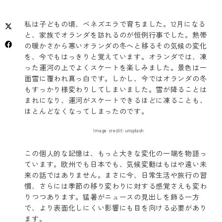
私は子どもの頃、ベネズエラで育ちました。12月になる
と、家族でオランダを訪れるのが恒例行事でした。熱帯
の暖かさから寒いオランダの冬へと移るその気候の変化
を、今でもはっきりと覚えています。オランダでは、凍
った運河の上でよくスケートを楽しみました。景色は一
面雪に覆われ真っ白です。しかし、今ではオランダの冬
もすっかり様変わりしてしまいました。雪が降ることは
まれになり、運河がスケートできるほどに凍ることも、
ほとんどなくなってしまったのです。
Image credit: unsplash
この個人的な記憶は、もっと大きな変化の一端を物語っ
ています。欧州でも日本でも、気候変動はもはや遠い未
来の話ではありません。まさに今、日常生活や旅行の習
慣、さらには季節の移り変わりに対する感覚さえも変わ
りつつあります。猛暑がニュースの見出しを飾る一方
で、より表面化しにくい影響にも目を向ける必要があり
ます。