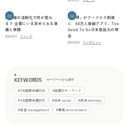
03
04
同性婚の法制化で何が変わ
「お得」がフードロス削減
る？ 企業にいま求められる準
に 60万人登録アプリ、Too
備と実践
Good To Go日本急拡大の理
由
ニュース
2026.07.21
インタビュー
2026.08.03
KEYWORDS
キーワードから探す
#
SB国際会議2026
#
話題のキーワード
#
SB国際会議2025
#
社会 social
#
経済 economy
#
経営 management
#
環境 environment