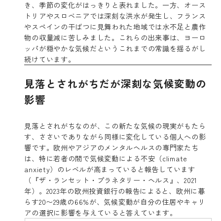
き、季節の変化がはっきりと表れました。一方、オース
トリアやスロベニアでは深刻な洪水が発生し、フランス
やスペインの干ばつに見舞われた地域では水不足と農作
物の収量減に苦しみました。これらの出来事は、ヨーロ
ッパが穏やかな気候だというこれまでの常識を揺るがし
続けています。
見落とされがちだが深刻な気候変動の
影響
見落とされがちなのが、この新たな気候の現実がもたら
す、ささいでありながら同様に変化している個人への影
響です。欧州やアジアのメンタルヘルスの専門家たち
は、特に若者の間で気候変動による不安（climate
anxiety）のレベルが高まっていると報告しています
（『ザ・ランセット・プラネタリー・ヘルス』、2021
年）。2023年の欧州投資銀行の報告によると、欧州に暮
らす20〜29歳の66%が、気候変動が自分の住居やキャリ
アの選択に影響を与えていると答えています。