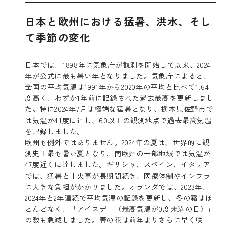
日本と欧州における猛暑、洪水、そし
て季節の変化
日本では、1898年に気象庁が観測を開始して以来、2024
年が公式に最も暑い年となりました。気象庁によると、
全国の平均気温は1991年から2020年の平均と比べて1.64
度高く、わずか1年前に記録された過去最高を更新しまし
た。特に2024年7月は極端な猛暑となり、栃木県佐野市で
は気温が41度に達し、60以上の観測地点で過去最高気温
を記録しました。
欧州も例外ではありません。2024年の夏は、世界的に観
測史上最も暑い夏となり、南欧州の一部地域では気温が
47度近くに達しました。ギリシャ、スペイン、イタリア
では、猛暑と山火事が長期間続き、医療体制やインフラ
に大きな負担がかかりました。オランダでは、2023年、
2024年と2年連続で平均気温の記録を更新し、冬の霜はほ
とんどなく、「アイスデー（最高気温が0度未満の日）」
の数も急減しました。春の花は前年よりさらに早く咲