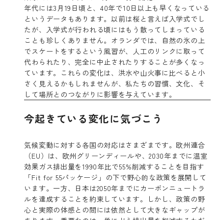
年代には3月19日頃と、40年で10日以上も早くなっている
というデータもあります。以前は桜と言えば入学式でし
たが、入学式が行われる頃にはもう散ってしまっている
ことも珍しくありません。オランダでは、自然の氷の上
でスケートをするという風習が、人工のリンクに取って
代わられたり、完全に中止されたりすることが多くなっ
ています。これらの変化は、洪水や山火事に比べると小
さく見えるかもしれませんが、私たちの習慣、文化、そ
して場所とのつながりに影響を与えています。
今起きている変化に気づこう
気候変動に対する各国の対応はさまざまです。欧州連合
（EU）は、欧州グリーンディールや、2030年までに温室
効果ガス排出量を1990年比で55%削減することを目指す
「Fit for 55パッケージ」の下で野心的な政策を展開して
います。一方、日本は2050年までにカーボンニュートラ
ルを達成することを約束しています。しかし、政策の野
心と実際の体感との間には依然として大きなギャップが