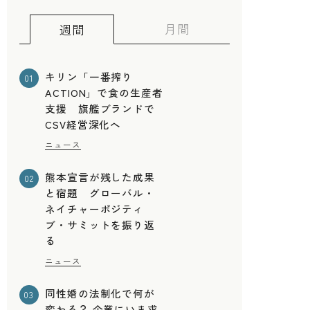
月間
週間
キリン「一番搾り
01
ACTION」で食の生産者
支援 旗艦ブランドで
CSV経営深化へ
ニュース
熊本宣言が残した成果
02
と宿題 グローバル・
ネイチャーポジティ
ブ・サミットを振り返
る
ニュース
同性婚の法制化で何が
03
変わる？ 企業にいま求