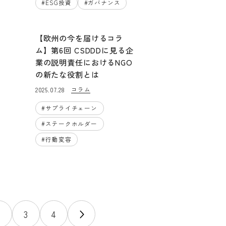
#
ESG投資
#
ガバナンス
【欧州の今を届けるコラ
ム】第6回 CSDDDに見る企
業の説明責任におけるNGO
の新たな役割とは
コラム
2025.07.28
#
サプライチェーン
#
ステークホルダー
#
行動変容
2
3
4