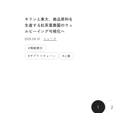
キリンと東大、商品原料を
生産する紅茶葉農園のウェ
ルビーイング可視化へ
ニュース
2025.08.01
#
情報開示
#
サプライチェーン
#
人権
1