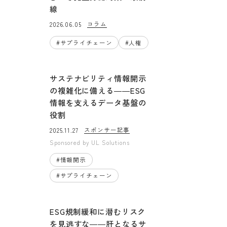
線
コラム
2026.06.05
#
サプライチェーン
#
人権
サステナビリティ情報開示
の複雑化に備える――ESG
情報を支えるデータ基盤の
役割
スポンサー記事
2025.11.27
Sponsored by
UL Solutions
#
情報開示
#
サプライチェーン
ESG規制緩和に潜むリスク
を見逃すな――肝となるサ