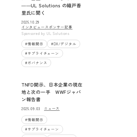
――UL Solutions の織戸香
里氏に聞く
2025.10.29
インタビュー
スポンサー記事
Sponsored by
UL Solutions
#
情報開示
#
DX/デジタル
#
サプライチェーン
#
ガバナンス
TNFD開示、日本企業の現在
地と次の一手 WWFジャパ
ン報告書
ニュース
2025.09.03
#
情報開示
#
サプライチェーン