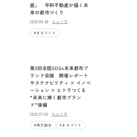
庭」 平和不動産が描く未
来の都市づくり
ニュース
2022.09.29
#
まちづくり
第3回全国SDGs未来都市ブ
ランド会議 開催レポート
サステナビリティ × イノベ
ーション × ヒトでつくる
“未来に輝く都市ブラン
ド”後編
ニュース
2022.07.20
#
地方創生
#
まちづくり