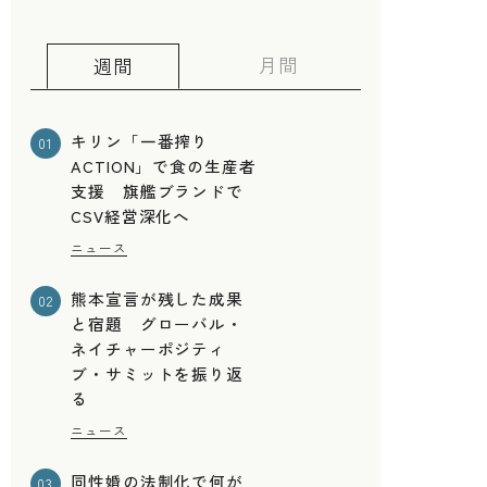
月間
週間
キリン「一番搾り
01
ACTION」で食の生産者
支援 旗艦ブランドで
CSV経営深化へ
ニュース
熊本宣言が残した成果
02
と宿題 グローバル・
ネイチャーポジティ
ブ・サミットを振り返
る
ニュース
同性婚の法制化で何が
03