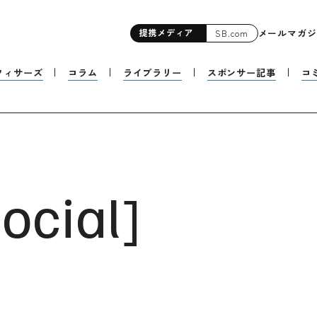
提携
メディア
メールマガジ
SB.com
フィサーズ
コラム
ライブラリー
スポンサー記事
コ
ocial
]