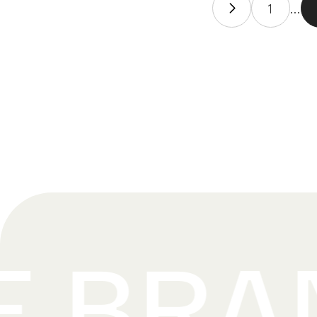
1
...