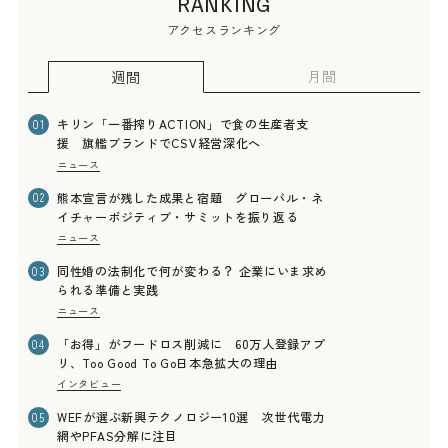
RANKING
アクセスランキング
月間
週間
キリン「一番搾りACTION」で食の生産者支
01
援 旗艦ブランドでCSV経営深化へ
ニュース
熊本宣言が残した成果と宿題 グローバル・ネ
02
イチャーポジティブ・サミットを振り返る
ニュース
同性婚の法制化で何が変わる？ 企業にいま求め
03
られる準備と実践
ニュース
「お得」がフードロス削減に 60万人登録アプ
04
リ、Too Good To Go日本急拡大の理由
インタビュー
WEFが選ぶ新興テクノロジー10選 次世代電力
05
網やPFAS分解に注目