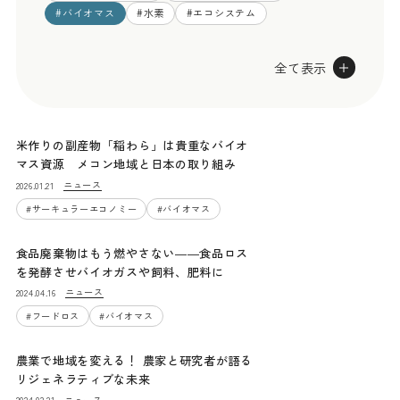
#
バイオマス
#
水素
#
エコシステム
全て表示
米作りの副産物「稲わら」は貴重なバイオ
マス資源 メコン地域と日本の取り組み
ニュース
2026.01.21
#
サーキュラーエコノミー
#
バイオマス
食品廃棄物はもう燃やさない――食品ロス
を発酵させバイオガスや飼料、肥料に
ニュース
2024.04.16
#
フードロス
#
バイオマス
農業で地域を変える！ 農家と研究者が語る
リジェネラティブな未来
ニュース
2024.03.21