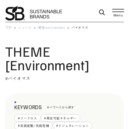
Menu
TOP
ニュース
環境 environment
バイオマス
THEME
[
Environment
]
#
バイオマス
KEYWORDS
キーワードから探す
#
フードロス
#
再生可能エネルギー
#
気候変動/気候危機
#
リジェネレーション