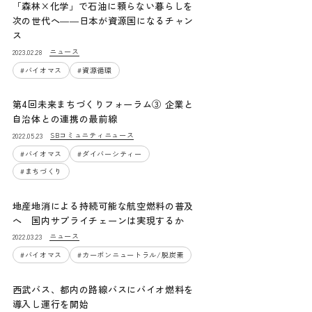
「森林×化学」で石油に頼らない暮らしを
次の世代へ――日本が資源国になるチャン
ス
ニュース
2023.02.28
#
バイオマス
#
資源循環
第4回未来まちづくりフォーラム③ 企業と
自治体との連携の最前線
SBコミュニティニュース
2022.05.23
#
バイオマス
#
ダイバーシティー
#
まちづくり
地産地消による持続可能な航空燃料の普及
へ 国内サプライチェーンは実現するか
ニュース
2022.03.23
#
バイオマス
#
カーボンニュートラル/脱炭素
西武バス、都内の路線バスにバイオ燃料を
導入し運行を開始