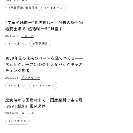
#
気候変動/気候危機
#
バイオマス
“宇宙船地球号”を次世代へ 独自の微生物
培養土壌で“超循環社会”目指す
ニュース
2024.03.11
#
バイオマス
#
資源循環
1000年先の未来のベースを藻でつくる――
ちとせグループCEOの壮大なバックキャス
ティング思考
インタビュー
2023.10.05
#
バイオマス
#
エコシステム
廃食油から国産材まで、国産原料で空を飛
ぶSAF製造計画が過熱
ニュース
2023.04.24
#
バイオマス