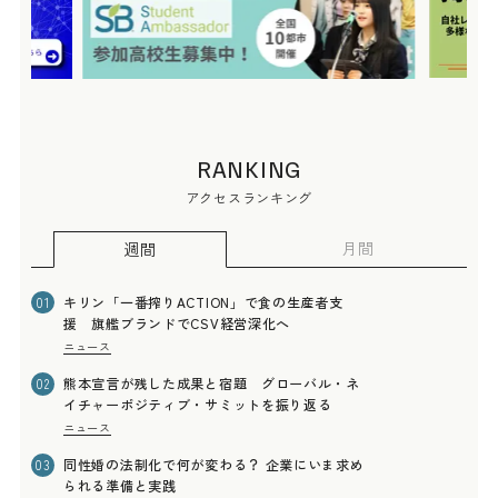
RANKING
アクセスランキング
月間
週間
キリン「一番搾りACTION」で食の生産者支
01
援 旗艦ブランドでCSV経営深化へ
ニュース
熊本宣言が残した成果と宿題 グローバル・ネ
02
イチャーポジティブ・サミットを振り返る
ニュース
同性婚の法制化で何が変わる？ 企業にいま求め
03
られる準備と実践