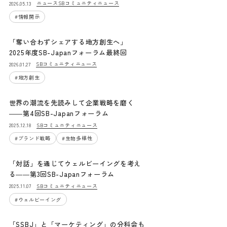
ニュース
SBコミュニティニュース
2026.05.13
#
情報開示
「奪い合わずシェアする地方創生へ」
2025年度SB-Japanフォーラム最終回
SBコミュニティニュース
2026.01.27
#
地方創生
世界の潮流を先読みして企業戦略を磨く
――第4回SB-Japanフォーラム
SBコミュニティニュース
2025.12.18
#
ブランド戦略
#
生物多様性
「対話」を通じてウェルビーイングを考え
る――第3回SB-Japanフォーラム
SBコミュニティニュース
2025.11.07
#
ウェルビーイング
「SSBJ」と「マーケティング」の分科会も