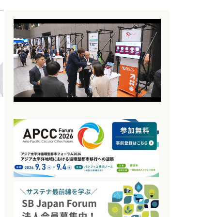
高松 平藏
佐々木 恭子
アーヤ 藍
ドイツ在住ジャーナリス
モナシュ大学大学院 社
映画キュレーター、ライ
ト
会科学研究科 リサー
ター、大丸有SDGs映画
チ・アフィリエイト (社
祭アンバサダー
会学博士)