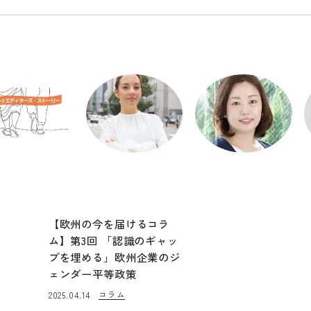
編集局コラム
ベッティーナ・メ
矢守 亜夕美
レンデス
大の私たちがサステ
オウルズコンサルティン
リティを考える連載
ググループ
ニューロマジックアムス
めます！
テルダムCEO 同社東京
【欧州の今を届けるコラ
本社の取締役CSO(Chief
Sustainability Officer)
ム】第3回 「認識のギャッ
プを埋める」欧州企業のジ
ェンダー平等政策
コラム
2025.04.14