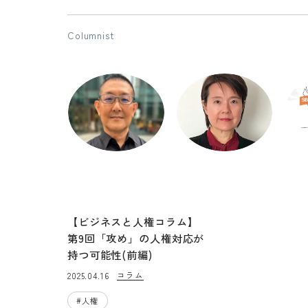
Columnist
IHRP
今津 秀紀
堀江 由美子
rdisciplinary
株式会社Sinc 統合思考
公益社団法人セーブ・
等身
ol Research
研究所 客員研究員
ザ・チルドレン・ジャパ
ナビ
m) 実行委員会
SustainWell Imazu（サ
ン アドボカシー部 部長
を始
【ビジネスと人権コラム】
ラ問題を解決す
ステインウェル いま
だ！~高校生✕
づ）代表
第9回「攻め」の人権対応が
会問題解決プロ
持つ可能性(前編)
」主催運営
コラム
2025.04.16
#
人権