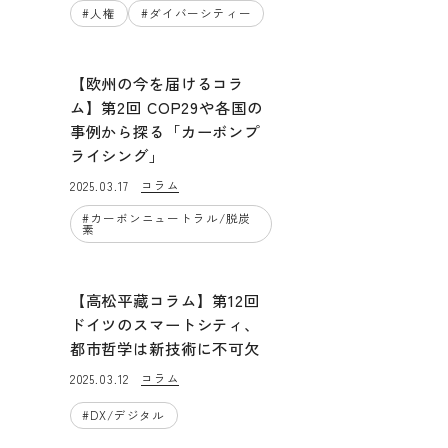
#
人権
#
ダイバーシティー
【欧州の今を届けるコラ
ム】第2回 COP29や各国の
事例から探る「カーボンプ
ライシング」
コラム
2025.03.17
#
カーボンニュートラル/脱炭
素
【高松平藏コラム】第12回
ドイツのスマートシティ、
都市哲学は新技術に不可欠
コラム
2025.03.12
#
DX/デジタル