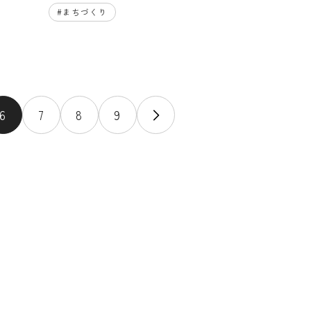
#
まちづくり
6
7
8
9