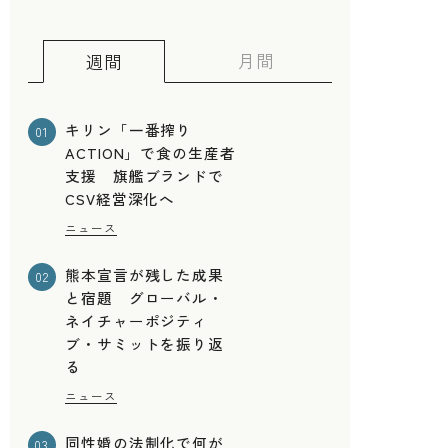
月間
週間
キリン「一番搾り
01
ACTION」で食の生産者
支援 旗艦ブランドで
CSV経営深化へ
ニュース
熊本宣言が残した成果
02
と宿題 グローバル・
ネイチャーポジティ
ブ・サミットを振り返
る
ニュース
同性婚の法制化で何が
03