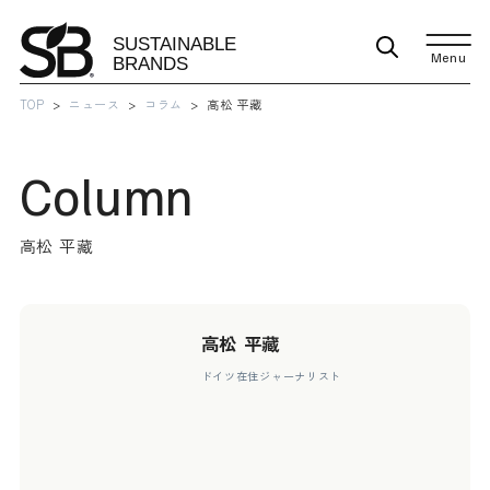
Menu
TOP
ニュース
コラム
高松 平藏
Column
高松 平藏
高松 平藏
ドイツ在住ジャーナリスト