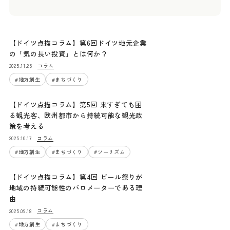
【ドイツ点描コラム】第6回ドイツ地元企業
の「気の長い投資」とは何か？
コラム
2025.11.25
#
地方創生
#
まちづくり
【ドイツ点描コラム】第5回 来すぎても困
る観光客、欧州都市から持続可能な観光政
策を考える
コラム
2025.10.17
#
地方創生
#
まちづくり
#
ツーリズム
【ドイツ点描コラム】第4回 ビール祭りが
地域の持続可能性のバロメーターである理
由
コラム
2025.09.18
#
地方創生
#
まちづくり