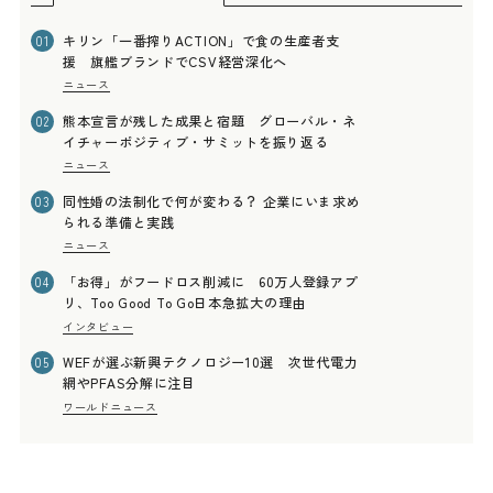
キリン「一番搾りACTION」で食の生産者支
01
援 旗艦ブランドでCSV経営深化へ
ニュース
熊本宣言が残した成果と宿題 グローバル・ネ
02
イチャーポジティブ・サミットを振り返る
ニュース
同性婚の法制化で何が変わる？ 企業にいま求め
03
られる準備と実践
ニュース
「お得」がフードロス削減に 60万人登録アプ
04
リ、Too Good To Go日本急拡大の理由
インタビュー
WEFが選ぶ新興テクノロジー10選 次世代電力
05
網やPFAS分解に注目
ワールドニュース