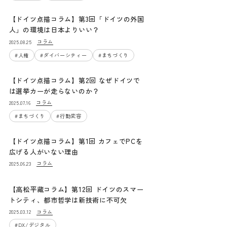
【ドイツ点描コラム】第3回「ドイツの外国
人」の環境は日本よりいい？
コラム
2025.08.25
#
人権
#
ダイバーシティー
#
まちづくり
【ドイツ点描コラム】第2回 なぜドイツで
は選挙カーが走らないのか？
コラム
2025.07.16
#
まちづくり
#
行動変容
【ドイツ点描コラム】第1回 カフェでPCを
広げる人がいない理由
コラム
2025.06.23
【高松平藏コラム】第12回 ドイツのスマー
トシティ、都市哲学は新技術に不可欠
コラム
2025.03.12
#
DX/デジタル