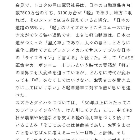
会見で、トヨタの豊田章男社長は、日本の自動車保有台
数7800万台のうち、3100万台が「軽」であり、地方に限
れば、そのシェアは50%を超えていると紹介。「日本の
道路の85%は、『軽』のサイズだからこそスムーズに行
き来ができる狭い道路です。まさに軽自動車は、日本の
道がつくった『国民車』であり、人々の暮らしとともに
進化し続けてきたプラクティカルでサステナブルな日本
の『ライフライン』と言える」と続けた。そして「CASE
革命やカーボンニュートラルという時代の要請が『軽』
の世界にも大変革を迫っているが、どんなに時代が変わ
っても『軽』をなくしてはいけない、お客さまを置き去
りにしてはいけない」と軽自動車に対する熱い思いを述
べた。
スズキとダイハツについては、「60年以上にわたってこ
のライフラインを守り、けん引してきた」とし、中でも2
社が農業や配送などを支える軽の商用車をつくり続けて
いることを「そこにあるのは使命感であり、お客さまの
ことをいちばんに考えるユーザー目線」と評価。そし
て、「これからのクルマはインフラとセットで考えるこ