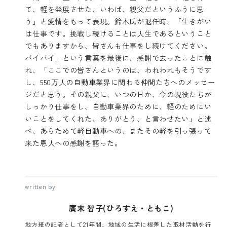
て、軽を発展させた、いわば、親父だというふうに思
う」と愛情をもって表現。鈴木氏が退任時、「生きがい
は仕事です。挑戦し続けることは人生であるということ
でもありますから、皆さんも仕事をし続けてください。
バイバイ」という言葉を最後に、感謝で去ったことに触
れ、「ここでの皆さんというのは、われわれもそうです
し、550万人の自動車業界に関わる仲間たちへのメッセー
ジだと思う。その親父に、いつの日か、今の現役たちが
しっかり仕事をし、自動車業界のために、軽のためにい
いことをしてくれた、ありがとう、と言わせたい」と述
べ、あらためて軽自動車への、またその軽を引っ張って
来た恩人への感謝を語った。
written by
廣末 智子(ひろすえ・ともこ)
地方紙の記者として21年間、地域の生活に根差した取材活動を行