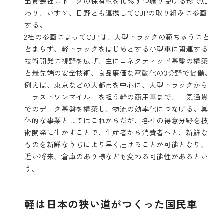
出資会社にトヨタの保有株を10％ずつ譲り受ける形で加
わり、いすゞ、日野とも連携してCJPの取り組みに参画
する。
2社の参画によってCJPは、大型トラックの範ちゅうにと
どまらず、軽トラックをはじめとする小型車に関連する
技術開発に視野を広げ、主にコネクティッド基盤の構築
と最先端の安全技術、良品廉価な電動化の3分野で協働。
例えば、東京などの大都市を中心に、大型トラックから
「ラストワンマイル」を担う軽の商用車まで、一気通貫
でのデータ基盤を構築し、物流の効率化につなげる。具
体的な事業としてはこれからだが、各社の得意分野を技
術開発に生かすことで、生産者から消費者へと、新鮮な
ものを新鮮なうちにより早く届けることが可能となり、
近い将来、倉庫のあり様なども変わる可能性があるとい
う。
軽は日本の狭い道がつくった国民車