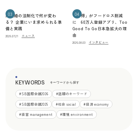
03
04
同性婚の法制化で何が変わ
「お得」がフードロス削減
る？ 企業にいま求められる準
に 60万人登録アプリ、Too
備と実践
Good To Go日本急拡大の理
由
ニュース
2026.07.21
インタビュー
2026.08.03
KEYWORDS
キーワードから探す
#
SB国際会議2026
#
話題のキーワード
#
SB国際会議2025
#
社会 social
#
経済 economy
#
経営 management
#
環境 environment