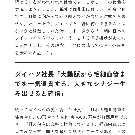
続けることがわれわれの使命です。しかし、この使命を
実現しようとすると、単独では非常に難しい。社会全体
で同じ目標に向かって取り組んでいかないと達成できま
せん」とした上で、ダイハツと一緒に何かできることは
ないかと相談していた時に、トヨタから「一緒に日本の
ライフラインを守っていこう」とする呼び掛けがあった
ことを明かし、その理念、目的に共鳴してCJPへの参画
を決めたと話した。
ダイハツ社長「大動脈から毛細血管ま
でを一気通貫する、大きなシナジー生
み出せると確信」
続いてダイハツの奥平総一郎社長は、日本の軽自動車の
保有台数3100万台のうち約4割の800万台が軽商用車であ
り、「軽の保有は底堅く推移している上、軽商用車は法
人のみならず、個人を含めて根強いニーズがある」と説