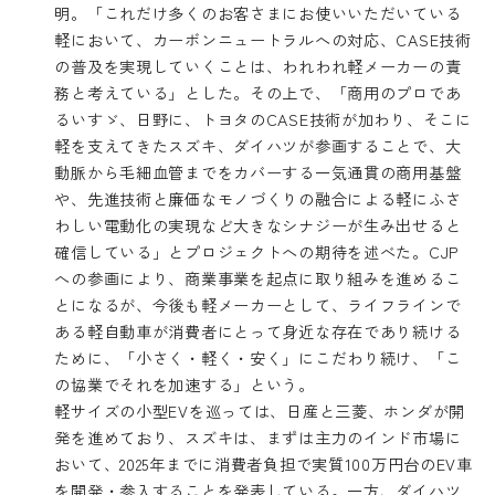
明。「これだけ多くのお客さまにお使いいただいている
軽において、カーボンニュートラルへの対応、CASE技術
の普及を実現していくことは、われわれ軽メーカーの責
務と考えている」とした。その上で、「商用のプロであ
るいすゞ、日野に、トヨタのCASE技術が加わり、そこに
軽を支えてきたスズキ、ダイハツが参画することで、大
動脈から毛細血管までをカバーする一気通貫の商用基盤
や、先進技術と廉価なモノづくりの融合による軽にふさ
わしい電動化の実現など大きなシナジーが生み出せると
確信している」とプロジェクトへの期待を述べた。CJP
への参画により、商業事業を起点に取り組みを進めるこ
とになるが、今後も軽メーカーとして、ライフラインで
ある軽自動車が消費者にとって身近な存在であり続ける
ために、「小さく・軽く・安く」にこだわり続け、「こ
の協業でそれを加速する」という。
軽サイズの小型EVを巡っては、日産と三菱、ホンダが開
発を進めており、スズキは、まずは主力のインド市場に
おいて、2025年までに消費者負担で実質100万円台のEV車
を開発・参入することを発表している。一方、ダイハツ