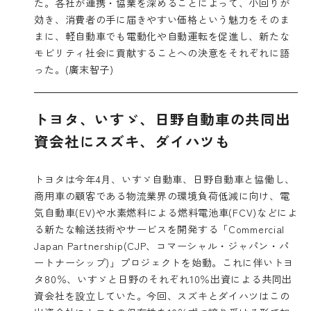
た。各社が連携・協業を深めることによって、小回りが
効き、消費者の手に届きやすい価格という魅力をそのま
まに、軽自動車でも電動化や自動運転を促進し、新たな
モビリティ社会に貢献することへの決意をそれぞれに語
った。(廣末智子)
トヨタ、いすゞ、日野自動車の共同出
資会社にスズキ、ダイハツも
トヨタは今年4月、いすゞ自動車、日野自動車と協働し、
商用車の顧客である物流業界の環境負荷低減に向け、電
気自動車(EV)や水素燃料による燃料電池車(FCV)などによ
る新たな輸送技術やサービスを開発する「Commercial
Japan Partnership(CJP、コマーシャル・ジャパン・パ
ートナーシップ)」プロジェクトを始動。これに伴いトヨ
タ80％、いすゞと日野のそれぞれ10％出資による共同出
資会社を設立していた。今回、スズキとダイハツはこの