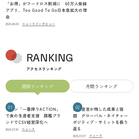
「お得」がフードロス削減に 60万人登録
アプリ、Too Good To Go日本急拡大の理
由
ニュース
インタビュー
2026.08.03
RANKING
アクセスランキング
週間ランキング
月間ランキング
01
02
キリン「一番搾りACTION」
熊本宣言が残した成果と宿
で食の生産者支援 旗艦ブラ
題 グローバル・ネイチャー
ンドでCSV経営深化へ
ポジティブ・サミットを振り
返る
ニュース
2026.07.30
ニュース
2026.07.27