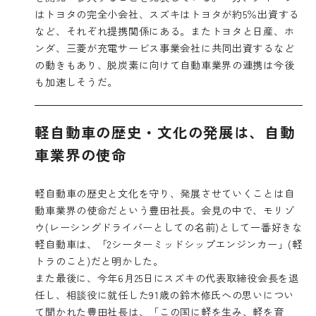
はトヨタの完全小会社、スズキはトヨタが約5％出資する
など、それぞれ提携関係にある。またトヨタと日産、ホ
ンダ、三菱が充電サービス事業会社に共同出資するなど
の動きもあり、脱炭素に向けて自動車業界の連携は今後
も加速しそうだ。
軽自動車の歴史・文化の発展は、自動
車業界の使命
軽自動車の歴史と文化を守り、発展させていくことは自
動車業界の使命だという豊田社長。会見の中で、モリゾ
ウ(レーシングドライバーとしての名前)として一番好きな
軽自動車は、「2シーターミッドシップエンジンカー」(軽
トラのこと)だと明かした。
また最後に、今年6月25日にスズキの代表取締役会長を退
任し、相談役に就任した91歳の鈴木修氏への思いについ
て聞かれた豊田社長は、「この国に軽を生み、軽を育