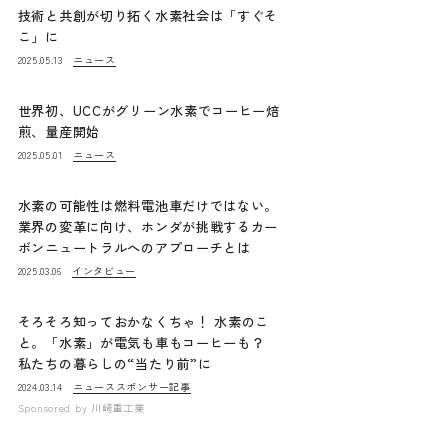
技術と共創が切り拓く水素社会は「すぐそ
こ」に
ニュース
2025.05.13
世界初、UCCがグリーン水素でコーヒー焙
煎、量産開始
ニュース
2025.05.01
水素の可能性は燃料電池車だけではない。
業界の変革に向け、ホンダが挑戦するカー
ボンニュートラルへのアプローチとは
インタビュー
2025.03.06
そろそろ知っておかなくちゃ！ 水素のこ
と。「水素」が電気も車もコーヒーも？
私たちの暮らしの“当たり前”に
ニュース
スポンサー記事
2024.03.14
Sponsored by
川崎重工業