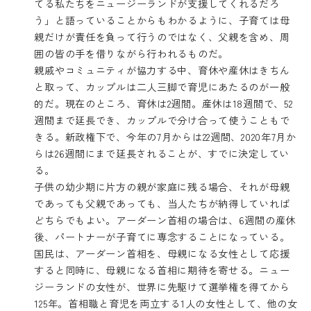
てる私たちをニュージーランドが支援してくれるだろ
う」と語っていることからもわかるように、子育ては母
親だけが責任を負って行うのではなく、父親を含め、周
囲の皆の手を借りながら行われるものだ。
親戚やコミュニティが協力する中、育休や産休はきちん
と取って、カップルは二人三脚で育児にあたるのが一般
的だ。現在のところ、育休は2週間。産休は18週間で、52
週間まで延長でき、カップルで分け合って使うこともで
きる。新政権下で、今年の7月からは22週間、2020年7月か
らは26週間にまで延長されることが、すでに決定してい
る。
子供の幼少期に片方の親が家庭に残る場合、それが母親
であっても父親であっても、当人たちが納得していれば
どちらでもよい。アーダーン首相の場合は、6週間の産休
後、パートナーが子育てに専念することになっている。
国民は、アーダーン首相を、母親になる女性として応援
すると同時に、母親になる首相に期待を寄せる。ニュー
ジーランドの女性が、世界に先駆けて選挙権を得てから
125年。首相職と育児を両立する1人の女性として、他の女