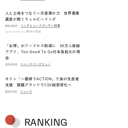
人と土地をつなぐ一次産業の力 世界農業
遺産が開くウェルビーイング
インタビュー
スポンサー記事
2026.08.05
Sponsored by
農林水産省
「お得」がフードロス削減に 60万人登録
アプリ、Too Good To Go日本急拡大の理
由
ニュース
インタビュー
2026.08.03
キリン「一番搾りACTION」で食の生産者
支援 旗艦ブランドでCSV経営深化へ
ニュース
2026.07.30
RANKING