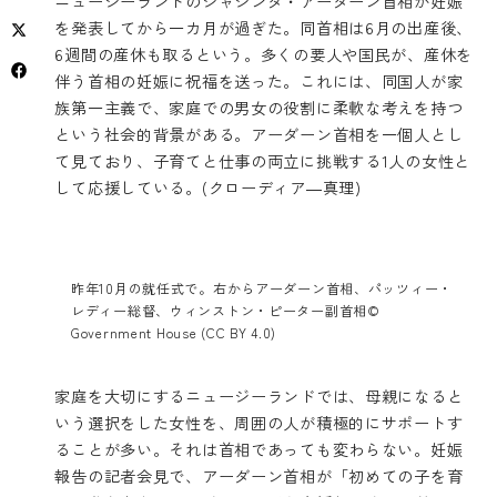
ニュージーランドのジャシンダ・アーダーン首相が妊娠
を発表してから一カ月が過ぎた。同首相は6月の出産後、
6週間の産休も取るという。多くの要人や国民が、産休を
伴う首相の妊娠に祝福を送った。これには、同国人が家
族第一主義で、家庭での男女の役割に柔軟な考えを持つ
という社会的背景がある。アーダーン首相を一個人とし
て見ており、子育てと仕事の両立に挑戦する1人の女性と
して応援している。(クローディア―真理)
昨年10月の就任式で。右からアーダーン首相、パッツィー・
レディー総督、ウィンストン・ピーター副首相©
Government House (CC BY 4.0)
家庭を大切にするニュージーランドでは、母親になると
いう選択をした女性を、周囲の人が積極的にサポートす
ることが多い。それは首相であっても変わらない。妊娠
報告の記者会見で、アーダーン首相が「初めての子を育