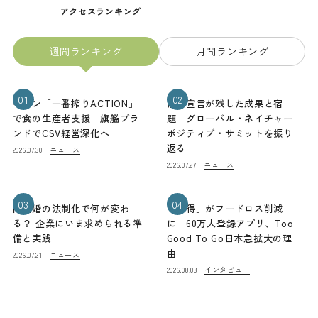
アクセスランキング
週間ランキング
月間ランキング
01
02
キリン「一番搾りACTION」
熊本宣言が残した成果と宿
で食の生産者支援 旗艦ブラ
題 グローバル・ネイチャー
ンドでCSV経営深化へ
ポジティブ・サミットを振り
返る
ニュース
2026.07.30
ニュース
2026.07.27
03
04
同性婚の法制化で何が変わ
「お得」がフードロス削減
る？ 企業にいま求められる準
に 60万人登録アプリ、Too
備と実践
Good To Go日本急拡大の理
由
ニュース
2026.07.21
インタビュー
2026.08.03