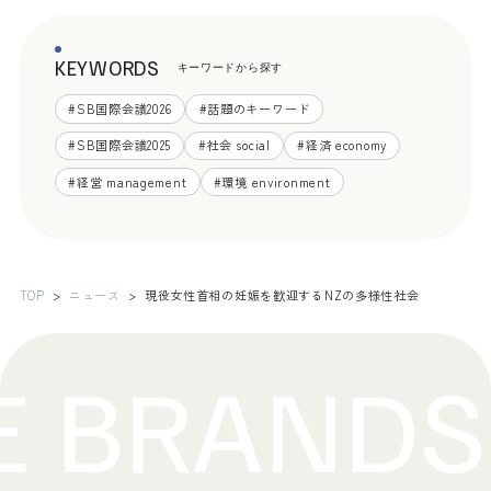
KEYWORDS
キーワードから探す
#
SB国際会議2026
#
話題のキーワード
#
SB国際会議2025
#
社会 social
#
経済 economy
#
経営 management
#
環境 environment
TOP
ニュース
現役女性首相の妊娠を歓迎するNZの多様性社会