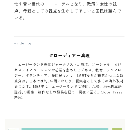
性や若い世代のロールモデルとなり、政策に女性の視
点、母親としての視点を生かしてほしいと国民は望んで
いる。
written by
クローディアー真理
ニュージーランド在住ジャーナリスト。環境、ソーシャル・ビジ
ネス／イノベーションや起業を含めたビジネス、教育、テクノロ
ジー、ボランティア、先住民マオリ、LGBTなどが得意かつ主な執
筆分野。日本では約8年間にわたり、編集者として多くの海外取材
をこなす。1998年にニュージーランドに移住。以後、地元日本語
誌2誌の編集・制作などの職務を経て、現在に至る。Global Press
所属。