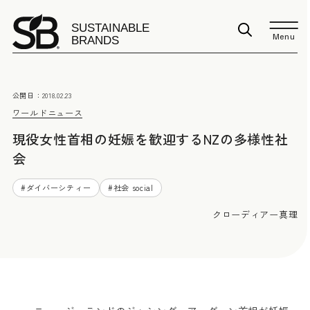
Menu
公開日：
2018.02.23
ワールドニュース
現役女性首相の妊娠を歓迎するNZの多様性社
会
#
ダイバーシティー
#
社会 social
クローディアー真理