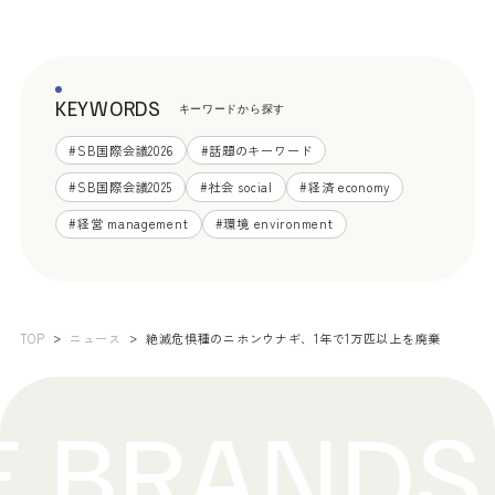
KEYWORDS
キーワードから探す
#
SB国際会議2026
#
話題のキーワード
#
SB国際会議2025
#
社会 social
#
経済 economy
#
経営 management
#
環境 environment
TOP
ニュース
絶滅危惧種のニホンウナギ、1年で1万匹以上を廃棄