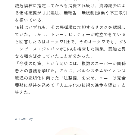
滅危惧種に指定してからも消費され続け、資源減少によ
る価格高騰がIUU(違法、無報告・無規制)漁業や不正取引
を招いている。
16社はいずれも、その悪循環に加担するリスクを認識し
ていた。しかし、トレーサビリティーが確立できている
と回答したのはオークワ1社で、そのオークワでも、グリ
ーンピース・ジャパンがDNAを検査した結果、認識と異
なる種を販売していたことが分かった。
「今後の対策」という問いには、複数のスーパーが関係
者との協議を挙げた。さらに、パルシステムやイオンは
流通の透明化に向けた「法整備」を求め、ユニーは完全
養殖に期待を込めて「人工ふ化の技術の進歩を望む」と
答えた。
written by