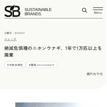
Menu
公開日：
2018.06.07
ニュース
絶滅危惧種のニホンウナギ、1年で1万匹以上を
廃棄
#
生物多様性
#
環境 environment
瀬戸内千代