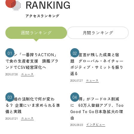
RANKING
アクセスランキング
週間ランキング
月間ランキング
01
02
キリン「一番搾りACTION」
熊本宣言が残した成果と宿
で食の生産者支援 旗艦ブラ
題 グローバル・ネイチャー
ンドでCSV経営深化へ
ポジティブ・サミットを振り
返る
ニュース
2026.07.30
ニュース
2026.07.27
03
04
同性婚の法制化で何が変わ
「お得」がフードロス削減
る？ 企業にいま求められる準
に 60万人登録アプリ、Too
備と実践
Good To Go日本急拡大の理
由
ニュース
2026.07.21
インタビュー
2026.08.03