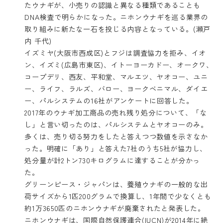
たウナギが、小売りの認識と異なる種類であることも
DNA検査で明らかになった。ニホンウナギを巡る業界の
取り組みに新たな一石を投じる内容となっている。(瀬戸
内 千代)
イズミヤ(大阪市西成区)とフジは調査協力を拒み、イオ
ン、イズミ(広島市東区)、イトーヨーカドー、オークワ、
コープデリ、西友、平和堂、マルエツ、ヤオコー、ユニ
ー、ライフ、ラルズ、バロー、ヨークベニマル、ダイエ
ー、パルシステムの16社がアンケートに回答した。
2017年のウナギ加工商品の売れ残り処分について、「な
し」と言い切ったのは、パルシステムとヤオコーのみ。
多くは、売り切る努力をしたと答えつつ数値を示さなか
った。明確に「あり」と答えた7社のうち5社が協力し、
処分量が計2トン730キログラムに達することが分かっ
た。
グリーンピース・ジャパンは、養殖ウナギの一般的な出
荷サイズから1匹200グラムで換算し、1年間で少なくとも
約1万3650匹のニホンウナギが廃棄されたと発表した。
ニホンウナギは、国際自然保護連合(IUCN)が2014年に絶