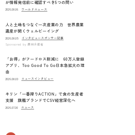
が情報発信前に確認すべき5つの問い
ワールドニュース
2026.08.06
人と土地をつなぐ一次産業の力 世界農業
遺産が開くウェルビーイング
インタビュー
スポンサー記事
2026.08.05
Sponsored by
農林水産省
「お得」がフードロス削減に 60万人登録
アプリ、Too Good To Go日本急拡大の理
由
ニュース
インタビュー
2026.08.03
キリン「一番搾りACTION」で食の生産者
支援 旗艦ブランドでCSV経営深化へ
ニュース
2026.07.30