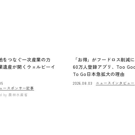
地をつなぐ一次産業の力
「お得」がフードロス削減
業遺産が開くウェルビーイ
60万人登録アプリ、Too Go
To Go日本急拡大の理由
ニュース
インタビュー
05
2026.08.03
ュー
スポンサー記事
ed by
農林水産省