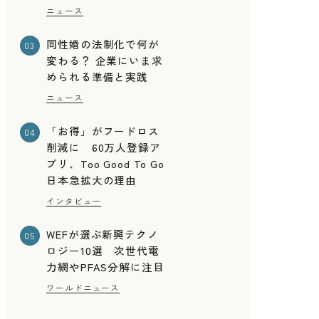
ニュース
同性婚の法制化で何が
03
変わる？ 企業にいま求
められる準備と実践
ニュース
「お得」がフードロス
04
削減に 60万人登録ア
プリ、Too Good To Go
日本急拡大の理由
インタビュー
WEFが選ぶ新興テクノ
05
ロジー10選 次世代電
力網やPFAS分解に注目
ワールドニュース
よ