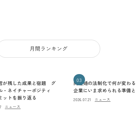
月間ランキング
03
言が残した成果と宿題 グ
同性婚の法制化で何が変わ
ル・ネイチャーポジティ
企業にいま求められる準備
ミットを振り返る
ニュース
2026.07.21
ニュース
7