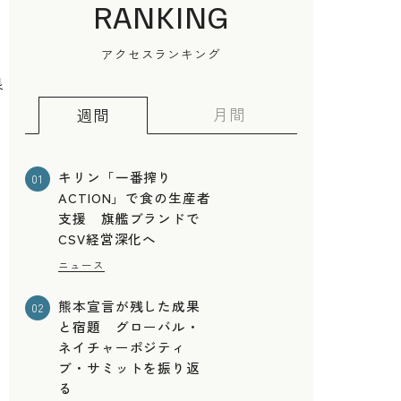
を
RANKING
アクセスランキング
良
月間
週間
キリン「一番搾り
01
ACTION」で食の生産者
支援 旗艦ブランドで
CSV経営深化へ
ニュース
熊本宣言が残した成果
02
と宿題 グローバル・
ネイチャーポジティ
ブ・サミットを振り返
る