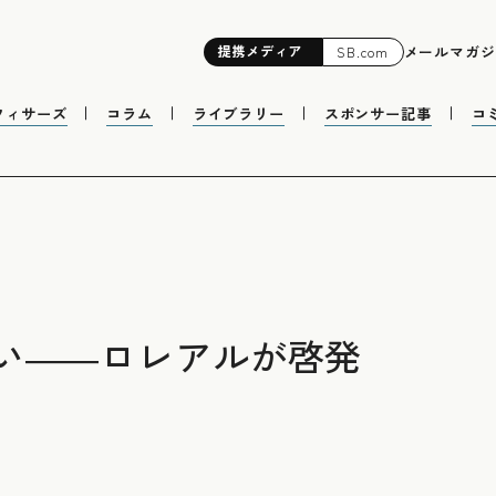
提携
メディア
メールマガジ
SB.com
フィサーズ
コラム
ライブラリー
スポンサー記事
コ
い――ロレアルが啓発