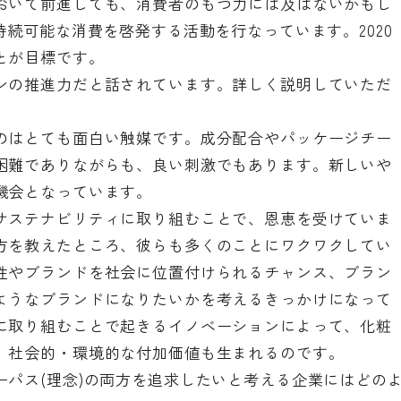
おいて前進しても、消費者のもつ力には及ばないかもし
持続可能な消費を啓発する活動を行なっています。2020
とが目標です。
ンの推進力だと話されています。詳しく説明していただ
のはとても面白い触媒です。成分配合やパッケージチー
困難でありながらも、良い刺激でもあります。新しいや
機会となっています。
サステナビリティに取り組むことで、恩恵を受けていま
方を教えたところ、彼らも多くのことにワクワクしてい
性やブランドを社会に位置付けられるチャンス、ブラン
ようなブランドになりたいかを考えるきっかけになって
に取り組むことで起きるイノベーションによって、化粧
、社会的・環境的な付加価値も生まれるのです。
ーパス(理念)の両方を追求したいと考える企業にはどの