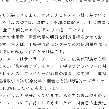
ll――美のすべてを、共に次世代へ」は、私たちのバリューチェーン
から包装に至るまで、サステナビリティ方針に基づいて
した商品の82%は、以前よりも環境に配慮し、社会的に
でに全ての商品がそうなるよう目指しています。
や水の使用量、廃棄物量の明確な削減目標を定めてお
す。例えば、工場や流通センターでの水使用量を2005
年までに60%減らすことが目標です。
の、メインはサプライチェーンです。広告代理店から輸
たちが「戦略的サプライヤー」と呼ぶサプライヤーに対
それぞれのサプライヤーが独自の環境目標を掲げ、進捗
接取引の74%(原材料・梱包など)は戦略的サプライヤー
に100%にしたいと考えています。
いということが分かっています。私たちの製品やそのラ
ェーンについてお話ししてきましたが、消費者の重要性